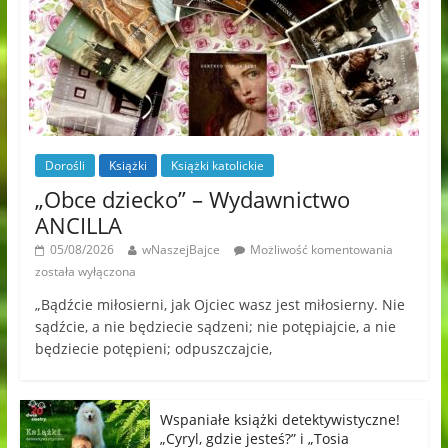
Dorośli
Książki
Książki katolickie
„Obce dziecko” – Wydawnictwo
ANCILLA
05/08/2026
wNaszejBajce
Możliwość komentowania
została wyłączona
„Bądźcie miłosierni, jak Ojciec wasz jest miłosierny. Nie
sądźcie, a nie będziecie sądzeni; nie potępiajcie, a nie
będziecie potępieni; odpuszczajcie,
Wspaniałe książki detektywistyczne!
„Cyryl, gdzie jesteś?” i „Tosia