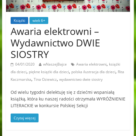
Książki
wiek 6+
Awaria elektrowni –
Wydawnictwo DWIE
SIOSTRY
,
04/01/2020
wNaszejBajce
Awaria elektrowni
książki
,
,
,
dla dzieci
piękne książki dla dzieci
polska ilustracja dla dzieci
Rita
,
,
Kaczmarska
Tina Oziewicz
wydawnictwo dwie siostry
Od wielu tygodni delektuję się z dziećmi wspaniałą
książką, która ku naszej radości otrzymała WYRÓŻNIENIE
LITERACKIE w konkursie Polskiej Sekcji
Czytaj więcej