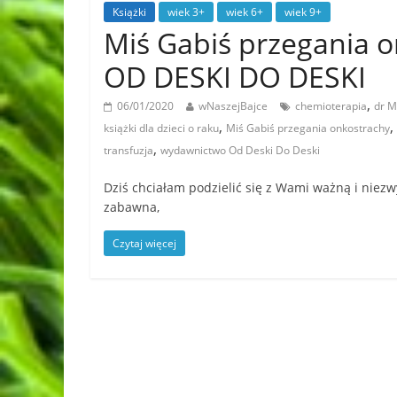
Książki
wiek 3+
wiek 6+
wiek 9+
Miś Gabiś przegania 
OD DESKI DO DESKI
,
06/01/2020
wNaszejBajce
chemioterapia
dr M
,
,
książki dla dzieci o raku
Miś Gabiś przegania onkostrachy
,
transfuzja
wydawnictwo Od Deski Do Deski
Dziś chciałam podzielić się z Wami ważną i niezwyk
zabawna,
Czytaj więcej