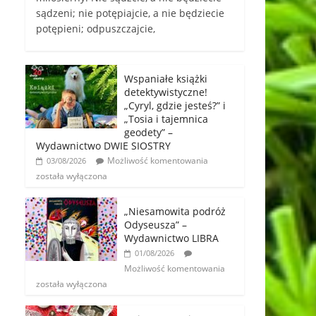
sądzeni; nie potępiajcie, a nie będziecie
potępieni; odpuszczajcie,
Wspaniałe książki
detektywistyczne!
„Cyryl, gdzie jesteś?” i
„Tosia i tajemnica
geodety” –
Wydawnictwo DWIE SIOSTRY
Możliwość komentowania
03/08/2026
została wyłączona
„Niesamowita podróż
Odyseusza” –
Wydawnictwo LIBRA
01/08/2026
Możliwość komentowania
została wyłączona