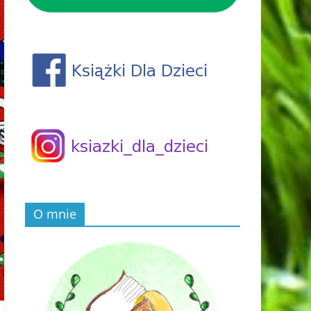
O mnie