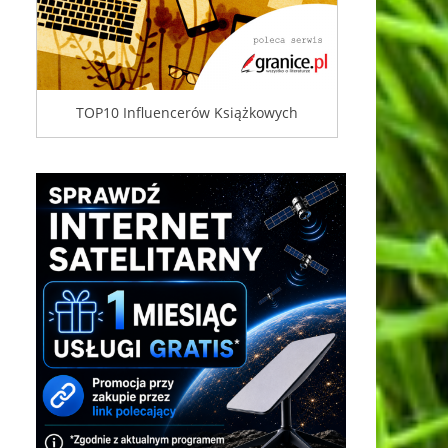
TOP10 Influencerów Książkowych