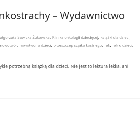
onkostrachy – Wydawnictwo
,
,
,
ałgorzata Sawicka Żukowska
Klinika onkologii dziecięcej
książki dla dzieci
,
,
,
,
,
nowotwór
nowotwór u dzieci
przeszczep szpiku kostnego
rak
rak u dzieci
le potrzebną książką dla dzieci. Nie jest to lektura lekka, ani