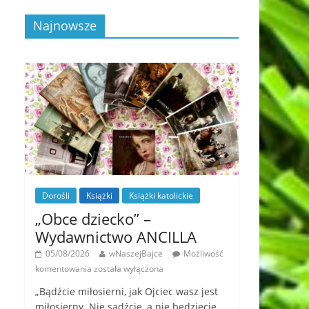
Najnowsze
Dorośli
Książki
Książki katolickie
„Obce dziecko” –
Wydawnictwo ANCILLA
05/08/2026
wNaszejBajce
Możliwość
komentowania
została wyłączona
„Bądźcie miłosierni, jak Ojciec wasz jest
miłosierny. Nie sądźcie, a nie będziecie