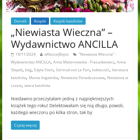
Dorośli
Książki
Książki katolickie
„Niewiasta Wieczna” –
Wydawnictwo ANCILLA
18/11/2024
wNaszejBajce
"Niewiasta Wieczna" -
,
,
Wydawnictwo ANCILLA
Anna Maternowska - Frasunkiewicz
Anna
,
,
,
,
,
Słapek
bóg
Edyta Stein
Gertrud von Le Fort
kobiecość
literatura
,
,
,
katolicka
Mama lingwistka
Niewiasta Ponadczasowa
Niewiasta w
,
czasie
wiara katolicka
Niedawno przeczytałam jedną z najpiękniejszych
książek tego roku! Delektowałam się nią długo, powoli,
każdego wieczoru po kilka stron, tak by
Czytaj więcej