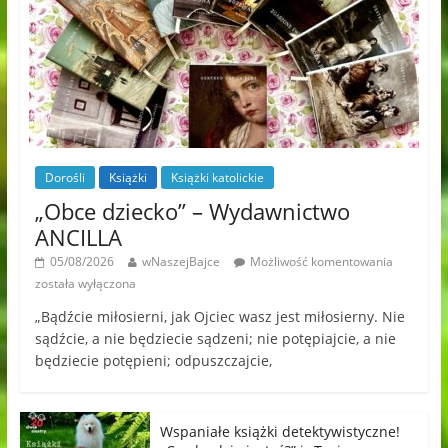
Dorośli
Książki
Książki katolickie
„Obce dziecko” – Wydawnictwo
ANCILLA
05/08/2026
wNaszejBajce
Możliwość komentowania
została wyłączona
„Bądźcie miłosierni, jak Ojciec wasz jest miłosierny. Nie
sądźcie, a nie będziecie sądzeni; nie potępiajcie, a nie
będziecie potępieni; odpuszczajcie,
Wspaniałe książki detektywistyczne!