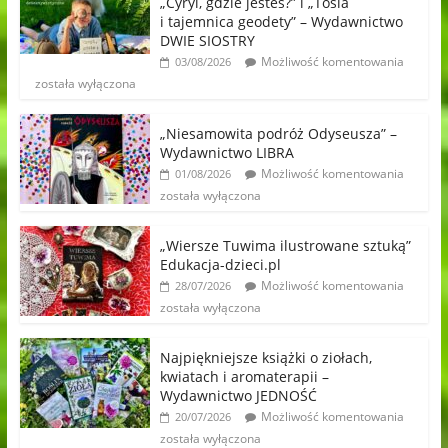
„Cyryl, gdzie jesteś?” i „Tosia
i tajemnica geodety” – Wydawnictwo
DWIE SIOSTRY
Możliwość komentowania
03/08/2026
została wyłączona
„Niesamowita podróż Odyseusza” –
Wydawnictwo LIBRA
Możliwość komentowania
01/08/2026
została wyłączona
„Wiersze Tuwima ilustrowane sztuką”
Edukacja-dzieci.pl
Możliwość komentowania
28/07/2026
została wyłączona
Najpiękniejsze książki o ziołach,
kwiatach i aromaterapii –
Wydawnictwo JEDNOŚĆ
Możliwość komentowania
20/07/2026
została wyłączona