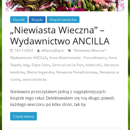
Dorośli
Książki
Książki katolickie
„Niewiasta Wieczna” –
Wydawnictwo ANCILLA
18/11/2024
wNaszejBajce
"Niewiasta Wieczna" -
,
,
Wydawnictwo ANCILLA
Anna Maternowska - Frasunkiewicz
Anna
,
,
,
,
,
Słapek
bóg
Edyta Stein
Gertrud von Le Fort
kobiecość
literatura
,
,
,
katolicka
Mama lingwistka
Niewiasta Ponadczasowa
Niewiasta w
,
czasie
wiara katolicka
Niedawno przeczytałam jedną z najpiękniejszych
książek tego roku! Delektowałam się nią długo, powoli,
każdego wieczoru po kilka stron, tak by
Czytaj więcej