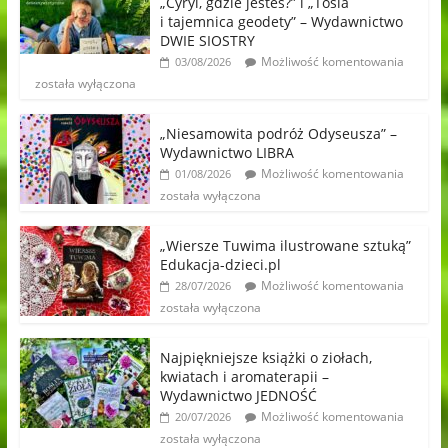
„Cyryl, gdzie jesteś?” i „Tosia
i tajemnica geodety” – Wydawnictwo
DWIE SIOSTRY
Możliwość komentowania
03/08/2026
została wyłączona
„Niesamowita podróż Odyseusza” –
Wydawnictwo LIBRA
Możliwość komentowania
01/08/2026
została wyłączona
„Wiersze Tuwima ilustrowane sztuką”
Edukacja-dzieci.pl
Możliwość komentowania
28/07/2026
została wyłączona
Najpiękniejsze książki o ziołach,
kwiatach i aromaterapii –
Wydawnictwo JEDNOŚĆ
Możliwość komentowania
20/07/2026
została wyłączona