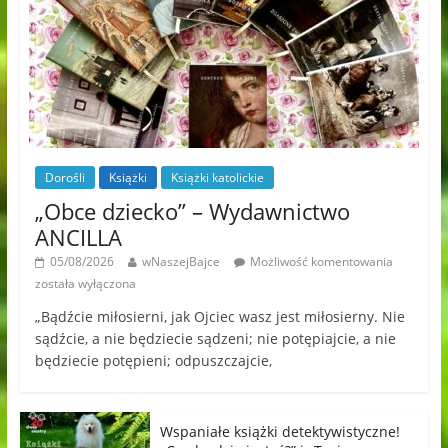
Dorośli
Książki
Książki katolickie
„Obce dziecko” – Wydawnictwo
ANCILLA
05/08/2026
wNaszejBajce
Możliwość komentowania
została wyłączona
„Bądźcie miłosierni, jak Ojciec wasz jest miłosierny. Nie
sądźcie, a nie będziecie sądzeni; nie potępiajcie, a nie
będziecie potępieni; odpuszczajcie,
Wspaniałe książki detektywistyczne!