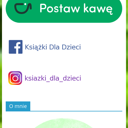
O mnie