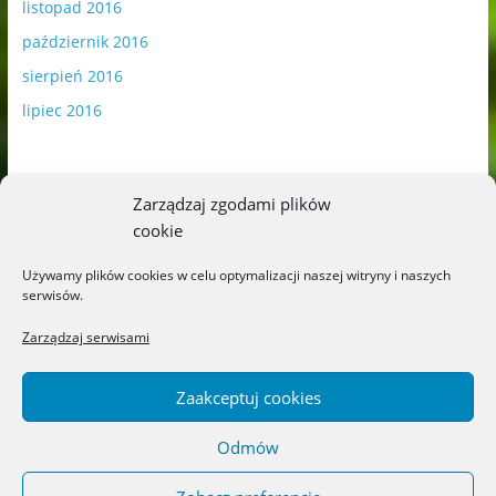
listopad 2016
październik 2016
sierpień 2016
lipiec 2016
Zarządzaj zgodami plików
cookie
Publikowane materiały zawierają płatną promocję.
Używamy plików cookies w celu optymalizacji naszej witryny i naszych
serwisów.
Polityka plików cookies
-
Polityka prywatności
Zarządzaj serwisami
Zaakceptuj cookies
Odmów
Copyright © 2026
Blog o książkach dla dzieci i młodzieży –
recenzje i rekomendacje
. All rights reserved.