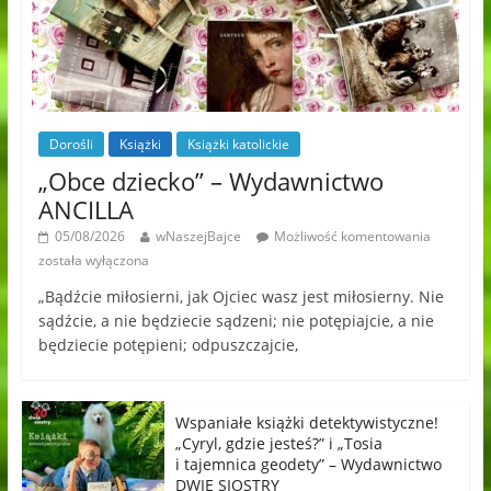
Dorośli
Książki
Książki katolickie
„Obce dziecko” – Wydawnictwo
ANCILLA
05/08/2026
wNaszejBajce
Możliwość komentowania
została wyłączona
„Bądźcie miłosierni, jak Ojciec wasz jest miłosierny. Nie
sądźcie, a nie będziecie sądzeni; nie potępiajcie, a nie
będziecie potępieni; odpuszczajcie,
Wspaniałe książki detektywistyczne!
„Cyryl, gdzie jesteś?” i „Tosia
i tajemnica geodety” – Wydawnictwo
DWIE SIOSTRY