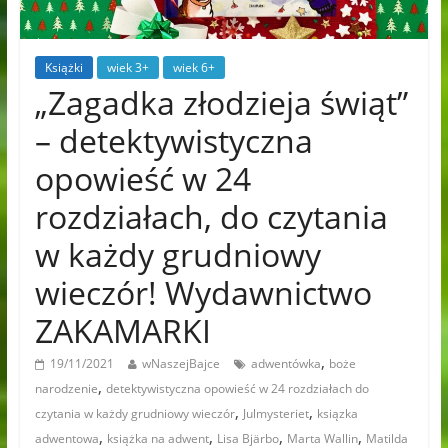
Książki
wiek 3+
wiek 6+
„Zagadka złodzieja świąt”
– detektywistyczna
opowieść w 24
rozdziałach, do czytania
w każdy grudniowy
wieczór! Wydawnictwo
ZAKAMARKI
,
19/11/2021
wNaszejBajce
adwentówka
boże
,
narodzenie
detektywistyczna opowieść w 24 rozdziałach do
,
,
czytania w każdy grudniowy wieczór
Julmysteriet
ksiązka
,
,
,
,
adwentowa
książka na adwent
Lisa Bjärbo
Marta Wallin
Matilda