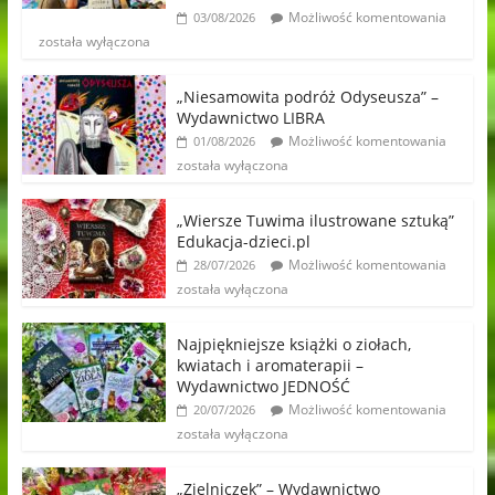
Możliwość komentowania
03/08/2026
została wyłączona
„Niesamowita podróż Odyseusza” –
Wydawnictwo LIBRA
Możliwość komentowania
01/08/2026
została wyłączona
„Wiersze Tuwima ilustrowane sztuką”
Edukacja-dzieci.pl
Możliwość komentowania
28/07/2026
została wyłączona
Najpiękniejsze książki o ziołach,
kwiatach i aromaterapii –
Wydawnictwo JEDNOŚĆ
Możliwość komentowania
20/07/2026
została wyłączona
„Zielniczek” – Wydawnictwo