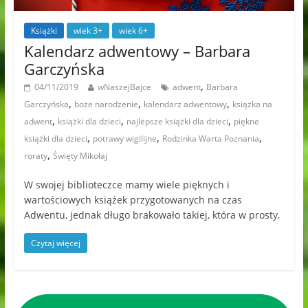
Książki
wiek 3+
wiek 6+
Kalendarz adwentowy – Barbara
Garczyńska
,
04/11/2019
wNaszejBajce
adwent
Barbara
,
,
,
Garczyńska
boże narodzenie
kalendarz adwentowy
książka na
,
,
,
adwent
książki dla dzieci
najlepsze książki dla dzieci
piękne
,
,
,
książki dla dzieci
potrawy wigilijne
Rodzinka Warta Poznania
,
roraty
Święty Mikołaj
W swojej biblioteczce mamy wiele pięknych i
wartościowych książek przygotowanych na czas
Adwentu, jednak długo brakowało takiej, która w prosty,
Czytaj więcej