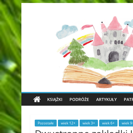
KSIĄŻKI
PODRÓŻE
ARTYKUŁY
PAT
Pozostałe
wiek 12+
wiek 3+
wiek 6+
wiek 9