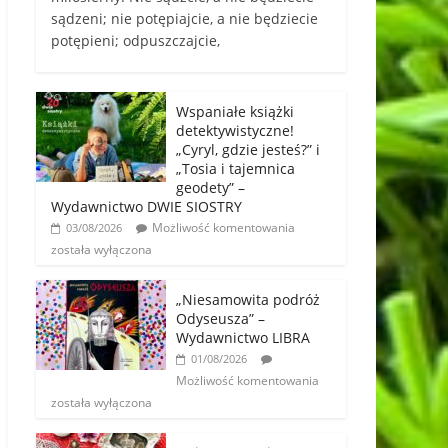
sądzeni; nie potępiajcie, a nie będziecie
potępieni; odpuszczajcie,
Wspaniałe książki
detektywistyczne!
„Cyryl, gdzie jesteś?” i
„Tosia i tajemnica
geodety” –
Wydawnictwo DWIE SIOSTRY
Możliwość komentowania
03/08/2026
została wyłączona
„Niesamowita podróż
Odyseusza” –
Wydawnictwo LIBRA
01/08/2026
Możliwość komentowania
została wyłączona