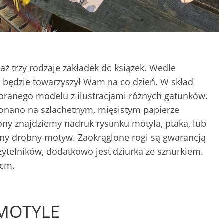
aż trzy rodzaje zakładek do książek. Wedle
 będzie towarzyszył Wam na co dzień. W skład
branego modelu z ilustracjami różnych gatunków.
konano na szlachetnym, mięsistym papierze
ony znajdziemy nadruk rysunku motyla, ptaka, lub
rony drobny motyw. Zaokrąglone rogi są gwarancją
ytelników, dodatkowo jest dziurka ze sznurkiem.
 cm.
MOTYLE