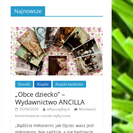
Najnowsze
Dorośli
Książki
Książki katolickie
„Obce dziecko” –
Wydawnictwo ANCILLA
05/08/2026
wNaszejBajce
Możliwość
komentowania
została wyłączona
„Bądźcie miłosierni, jak Ojciec wasz jest
miłosierny. Nie sądźcie, a nie będziecie