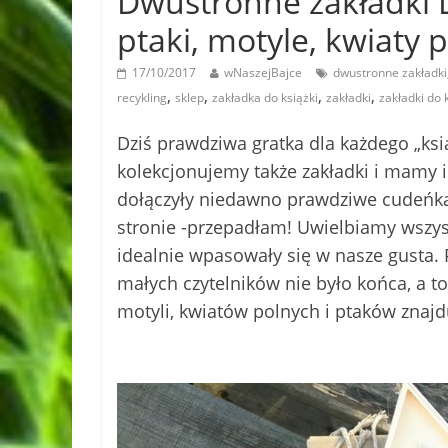
Dwustronne zakładki 
ptaki, motyle, kwiaty 
17/10/2017
wNaszejBajce
dwustronne zakładki
,
,
,
,
recykling
sklep
zakładka do książki
zakładki
zakładki do 
Dziś prawdziwa gratka dla każdego „ksi
kolekcjonujemy także zakładki i mamy 
dołączyły niedawno prawdziwe cudeńka 
stronie -przepadłam! Uwielbiamy wszyst
idealnie wpasowały się w nasze gusta.
małych czytelników nie było końca, a t
motyli, kwiatów polnych i ptaków znajd