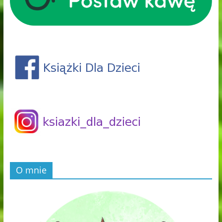
O mnie