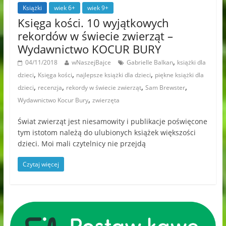
Książki
wiek 6+
wiek 9+
Księga kości. 10 wyjątkowych
rekordów w świecie zwierząt –
Wydawnictwo KOCUR BURY
,
04/11/2018
wNaszejBajce
Gabrielle Balkan
książki dla
,
,
,
dzieci
Księga kości
najlepsze książki dla dzieci
piękne książki dla
,
,
,
,
dzieci
recenzja
rekordy w świecie zwierząt
Sam Brewster
,
Wydawnictwo Kocur Bury
zwierzęta
Świat zwierząt jest niesamowity i publikacje poświęcone
tym istotom należą do ulubionych książek większości
dzieci. Moi mali czytelnicy nie przejdą
Czytaj więcej