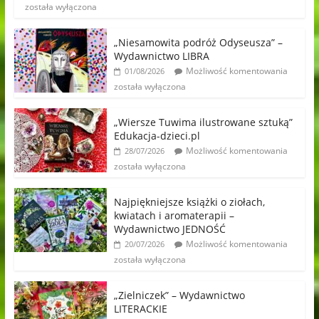
została wyłączona
„Niesamowita podróż Odyseusza” –
Wydawnictwo LIBRA
Możliwość komentowania
01/08/2026
została wyłączona
„Wiersze Tuwima ilustrowane sztuką”
Edukacja-dzieci.pl
Możliwość komentowania
28/07/2026
została wyłączona
Najpiękniejsze książki o ziołach,
kwiatach i aromaterapii –
Wydawnictwo JEDNOŚĆ
Możliwość komentowania
20/07/2026
została wyłączona
„Zielniczek” – Wydawnictwo
LITERACKIE