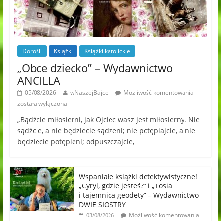
Dorośli
Książki
Książki katolickie
„Obce dziecko” – Wydawnictwo
ANCILLA
05/08/2026
wNaszejBajce
Możliwość komentowania
została wyłączona
„Bądźcie miłosierni, jak Ojciec wasz jest miłosierny. Nie
sądźcie, a nie będziecie sądzeni; nie potępiajcie, a nie
będziecie potępieni; odpuszczajcie,
Wspaniałe książki detektywistyczne!
„Cyryl, gdzie jesteś?” i „Tosia
i tajemnica geodety” – Wydawnictwo
DWIE SIOSTRY
Możliwość komentowania
03/08/2026