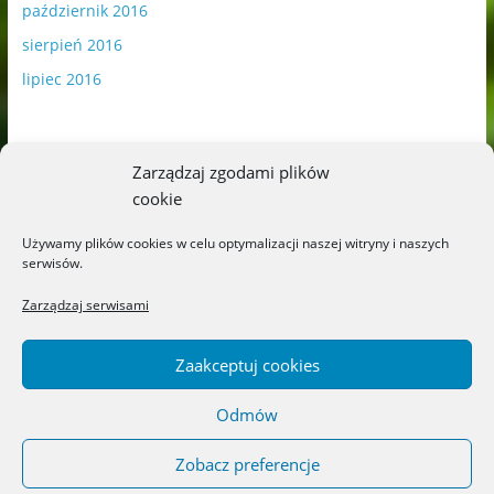
październik 2016
sierpień 2016
lipiec 2016
Zarządzaj zgodami plików
cookie
Publikowane materiały zawierają płatną promocję.
Używamy plików cookies w celu optymalizacji naszej witryny i naszych
serwisów.
Polityka plików cookies
-
Polityka prywatności
Zarządzaj serwisami
Zaakceptuj cookies
Odmów
Copyright © 2026
Blog o książkach dla dzieci i młodzieży –
recenzje i rekomendacje
. All rights reserved.
Zobacz preferencje
Theme: ColorMag by
ThemeGrill
. Powered by
WordPress
.