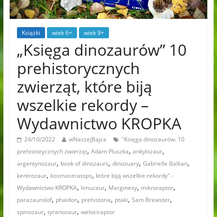
Książki
wiek 6+
wiek 9+
„Księga dinozaurów” 10
prehistorycznych
zwierząt, które biją
wszelkie rekordy –
Wydawnictwo KROPKA
24/10/2022
wNaszejBajce
"Księga dinozaurów. 10
,
,
,
prehistorycznych zwierząt
Adam Pluszka
ankylozaur
,
,
,
,
argentynozaur
book of dinozaurs
dinozuary
Gabrielle Balkan
,
,
kentrozaur
kosmoceratops
które biją wszelkie rekordy" -
,
,
,
,
Wydawnictwo KROPKA
limuzaur
Marginesy
mikroraptor
,
,
,
,
,
parazaurolof
phaidon
prehistoria
ptaki
Sam Brewster
,
,
spinozaur
tyranozaur
welociraptor