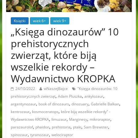
Książki
wiek 6+
wiek 9+
„Księga dinozaurów” 10
prehistorycznych
zwierząt, które biją
wszelkie rekordy –
Wydawnictwo KROPKA
24/10/2022
wNaszejBajce
"Księga dinozaurów. 10
,
,
,
prehistorycznych zwierząt
Adam Pluszka
ankylozaur
,
,
,
,
argentynozaur
book of dinozaurs
dinozuary
Gabrielle Balkan
,
,
kentrozaur
kosmoceratops
które biją wszelkie rekordy" -
,
,
,
,
Wydawnictwo KROPKA
limuzaur
Marginesy
mikroraptor
,
,
,
,
,
parazaurolof
phaidon
prehistoria
ptaki
Sam Brewster
,
,
spinozaur
tyranozaur
welociraptor