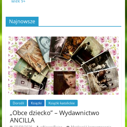
wiek 9+
Najnowsze
Dorośli
Książki
Książki katolickie
„Obce dziecko” – Wydawnictwo
ANCILLA
05/08/2026
wNaszejBajce
Możliwość komentowania