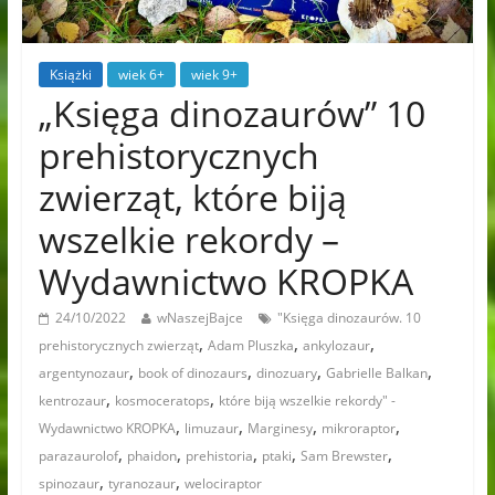
Książki
wiek 6+
wiek 9+
„Księga dinozaurów” 10
prehistorycznych
zwierząt, które biją
wszelkie rekordy –
Wydawnictwo KROPKA
24/10/2022
wNaszejBajce
"Księga dinozaurów. 10
,
,
,
prehistorycznych zwierząt
Adam Pluszka
ankylozaur
,
,
,
,
argentynozaur
book of dinozaurs
dinozuary
Gabrielle Balkan
,
,
kentrozaur
kosmoceratops
które biją wszelkie rekordy" -
,
,
,
,
Wydawnictwo KROPKA
limuzaur
Marginesy
mikroraptor
,
,
,
,
,
parazaurolof
phaidon
prehistoria
ptaki
Sam Brewster
,
,
spinozaur
tyranozaur
welociraptor