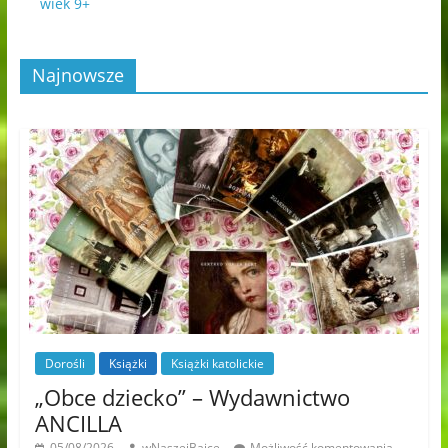
wiek 9+
Najnowsze
Dorośli
Książki
Książki katolickie
„Obce dziecko” – Wydawnictwo
ANCILLA
05/08/2026
wNaszejBajce
Możliwość komentowania