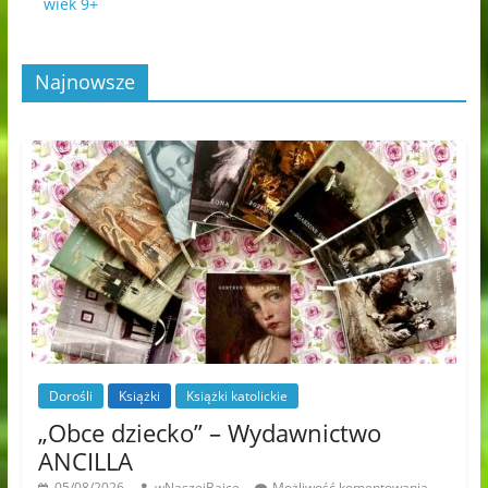
wiek 9+
Najnowsze
Dorośli
Książki
Książki katolickie
„Obce dziecko” – Wydawnictwo
ANCILLA
05/08/2026
wNaszejBajce
Możliwość komentowania