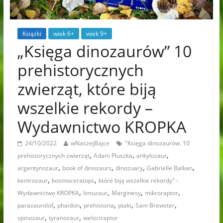
Książki
wiek 6+
wiek 9+
„Księga dinozaurów” 10
prehistorycznych
zwierząt, które biją
wszelkie rekordy –
Wydawnictwo KROPKA
24/10/2022
wNaszejBajce
"Księga dinozaurów. 10
,
,
,
prehistorycznych zwierząt
Adam Pluszka
ankylozaur
,
,
,
,
argentynozaur
book of dinozaurs
dinozuary
Gabrielle Balkan
,
,
kentrozaur
kosmoceratops
które biją wszelkie rekordy" -
,
,
,
,
Wydawnictwo KROPKA
limuzaur
Marginesy
mikroraptor
,
,
,
,
,
parazaurolof
phaidon
prehistoria
ptaki
Sam Brewster
,
,
spinozaur
tyranozaur
welociraptor