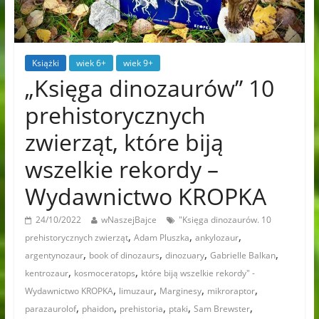
Książki
wiek 6+
wiek 9+
„Księga dinozaurów” 10
prehistorycznych
zwierząt, które biją
wszelkie rekordy –
Wydawnictwo KROPKA
24/10/2022
wNaszejBajce
"Księga dinozaurów. 10
,
,
,
prehistorycznych zwierząt
Adam Pluszka
ankylozaur
,
,
,
,
argentynozaur
book of dinozaurs
dinozuary
Gabrielle Balkan
,
,
kentrozaur
kosmoceratops
które biją wszelkie rekordy" -
,
,
,
,
Wydawnictwo KROPKA
limuzaur
Marginesy
mikroraptor
,
,
,
,
,
parazaurolof
phaidon
prehistoria
ptaki
Sam Brewster