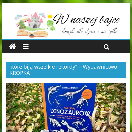
które biją wszelkie rekordy" – Wydawnictwo
KROPKA