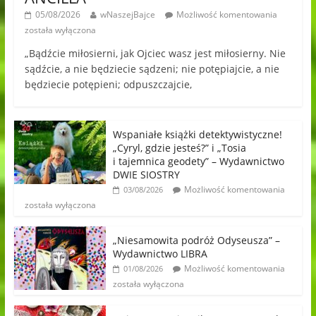
05/08/2026
wNaszejBajce
Możliwość komentowania
została wyłączona
„Bądźcie miłosierni, jak Ojciec wasz jest miłosierny. Nie
sądźcie, a nie będziecie sądzeni; nie potępiajcie, a nie
będziecie potępieni; odpuszczajcie,
Wspaniałe książki detektywistyczne!
„Cyryl, gdzie jesteś?” i „Tosia
i tajemnica geodety” – Wydawnictwo
DWIE SIOSTRY
Możliwość komentowania
03/08/2026
została wyłączona
„Niesamowita podróż Odyseusza” –
Wydawnictwo LIBRA
Możliwość komentowania
01/08/2026
została wyłączona