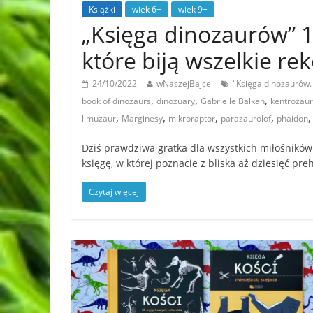
Książki
wiek 6+
wiek 9+
„Księga dinozaurów” 1
które biją wszelkie 
24/10/2022
wNaszejBajce
"Księga dinozaurów.
,
,
,
book of dinozaurs
dinozuary
Gabrielle Balkan
kentrozaur
,
,
,
,
limuzaur
Marginesy
mikroraptor
parazaurolof
phaidon
Dziś prawdziwa gratka dla wszystkich miłośnik
księgę, w której poznacie z bliska aż dziesięć pre
Czytaj więcej