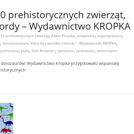
0 prehistorycznych zwierząt,
rekordy – Wydawnictwo KROPKA
,
,
,
,
 10 prehistorycznych zwierząt
Adam Pluszka
ankylozaur
argentynozaur
,
,
,
kosmoceratops
które biją wszelkie rekordy" - Wydawnictwo KROPKA
,
,
,
,
,
,
prehistoria
ptaki
Sam Brewster
spinozaur
tyranozaur
welociraptor
ów dinozaurów! Wydawnictwo Kropka przygotowało wspaniałą
historycznych