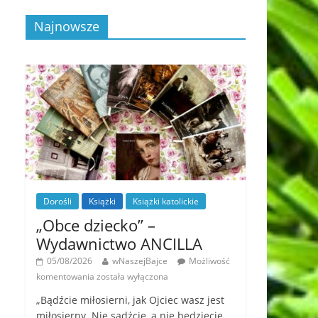
Najnowsze
Dorośli
Książki
Książki katolickie
„Obce dziecko” –
Wydawnictwo ANCILLA
05/08/2026
wNaszejBajce
Możliwość
komentowania
została wyłączona
„Bądźcie miłosierni, jak Ojciec wasz jest
miłosierny. Nie sądźcie, a nie będziecie