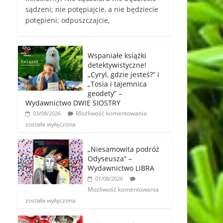
sądzeni; nie potępiajcie, a nie będziecie
potępieni; odpuszczajcie,
Wspaniałe książki
detektywistyczne!
„Cyryl, gdzie jesteś?” i
„Tosia i tajemnica
geodety” –
Wydawnictwo DWIE SIOSTRY
Możliwość komentowania
03/08/2026
została wyłączona
„Niesamowita podróż
Odyseusza” –
Wydawnictwo LIBRA
01/08/2026
Możliwość komentowania
została wyłączona