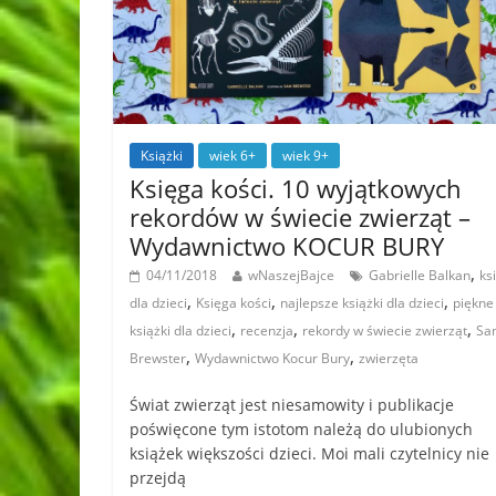
Książki
wiek 6+
wiek 9+
Księga kości. 10 wyjątkowych
rekordów w świecie zwierząt –
Wydawnictwo KOCUR BURY
,
04/11/2018
wNaszejBajce
Gabrielle Balkan
ks
,
,
,
dla dzieci
Księga kości
najlepsze książki dla dzieci
piękne
,
,
,
książki dla dzieci
recenzja
rekordy w świecie zwierząt
Sa
,
,
Brewster
Wydawnictwo Kocur Bury
zwierzęta
Świat zwierząt jest niesamowity i publikacje
poświęcone tym istotom należą do ulubionych
książek większości dzieci. Moi mali czytelnicy nie
przejdą