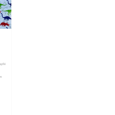
iążki
m