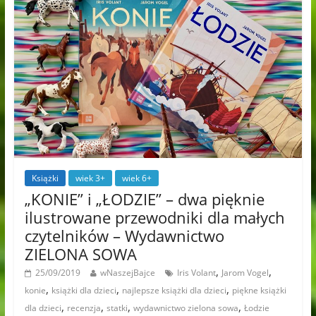
Książki
wiek 3+
wiek 6+
„KONIE” i „ŁODZIE” – dwa pięknie
ilustrowane przewodniki dla małych
czytelników – Wydawnictwo
ZIELONA SOWA
,
,
25/09/2019
wNaszejBajce
Iris Volant
Jarom Vogel
,
,
,
konie
książki dla dzieci
najlepsze książki dla dzieci
piękne książki
,
,
,
,
dla dzieci
recenzja
statki
wydawnictwo zielona sowa
Łodzie