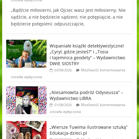
„Bądźcie miłosierni, jak Ojciec wasz jest miłosierny. Nie
sądźcie, a nie będziecie sądzeni; nie potępiajcie, a nie
będziecie potępieni; odpuszczajcie,
Wspaniałe książki detektywistyczne!
„Cyryl, gdzie jesteś?” i „Tosia
i tajemnica geodety” – Wydawnictwo
DWIE SIOSTRY
Możliwość komentowania
03/08/2026
została wyłączona
„Niesamowita podróż Odyseusza” –
Wydawnictwo LIBRA
Możliwość komentowania
01/08/2026
została wyłączona
„Wiersze Tuwima ilustrowane sztuką”
Edukacja-dzieci.pl