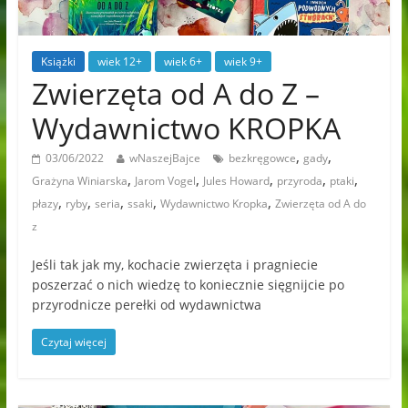
Książki
wiek 12+
wiek 6+
wiek 9+
Zwierzęta od A do Z –
Wydawnictwo KROPKA
,
,
03/06/2022
wNaszejBajce
bezkręgowce
gady
,
,
,
,
,
Grażyna Winiarska
Jarom Vogel
Jules Howard
przyroda
ptaki
,
,
,
,
,
płazy
ryby
seria
ssaki
Wydawnictwo Kropka
Zwierzęta od A do
z
Jeśli tak jak my, kochacie zwierzęta i pragniecie
poszerzać o nich wiedzę to koniecznie sięgnijcie po
przyrodnicze perełki od wydawnictwa
Czytaj więcej