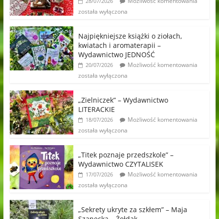
Możliwość komentowania
28/07/2026
została wyłączona
Najpiękniejsze książki o ziołach,
kwiatach i aromaterapii –
Wydawnictwo JEDNOŚĆ
Możliwość komentowania
20/07/2026
została wyłączona
„Zielniczek” – Wydawnictwo
LITERACKIE
Możliwość komentowania
18/07/2026
została wyłączona
„Titek poznaje przedszkole” –
Wydawnictwo CZYTALISEK
Możliwość komentowania
17/07/2026
została wyłączona
„Sekrety ukryte za szkłem” – Maja
Szanecka – Żołdak