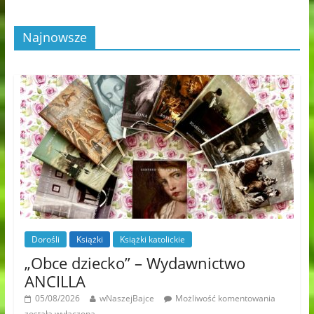
Najnowsze
Dorośli
Książki
Książki katolickie
„Obce dziecko” – Wydawnictwo
ANCILLA
05/08/2026
wNaszejBajce
Możliwość komentowania
została wyłączona