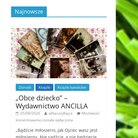
Najnowsze
Dorośli
Książki
Książki katolickie
„Obce dziecko” –
Wydawnictwo ANCILLA
05/08/2026
wNaszejBajce
Możliwość
komentowania
została wyłączona
„Bądźcie miłosierni, jak Ojciec wasz jest
miłosierny. Nie sądźcie, a nie będziecie