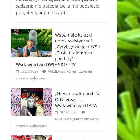
sądzeni; nie potępiajcie, a nie będziecie
potępieni; odpuszczajcie,
Wspaniałe książki
detektywistyczne!
„Cyryl, gdzie jesteś?” i
„Tosia i tajemnica
geodety” –
Wydawnictwo DWIE SIOSTRY
Możliwość komentowania
03/08/2026
została wyłączona
„Niesamowita podróż
Odyseusza” –
Wydawnictwo LIBRA
01/08/2026
Możliwość komentowania
została wyłączona