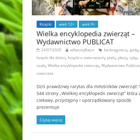
Książki
wiek 12+
wiek 9+
Wielka encyklopedia zwierząt –
Wydawnictwo PUBLICAT
,
,
24/07/2020
wNaszejBajce
bezkręgowce
gady
,
,
,
,
,
książki dla dzieci
książki o zwierzętach
ptaki
płazy
ryby
,
,
ssaki
Wielka encyklopedia zwierząt
Wydawnictwo Publicat
zwierzęta
Dziś prawdziwy rarytas dla miłośników zwierząt! 
544 strony „Wielkiej encyklopedii zwierząt” która
ciekawy, przystępny i uporządkowany sposób
prezentuje
Czytaj więcej