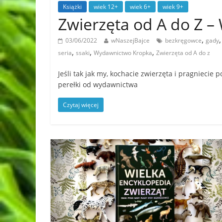
Książki
wiek 12+
wiek 6+
wiek 9+
Zwierzęta od A do Z
,
03/06/2022
wNaszejBajce
bezkręgowce
gady
,
,
,
seria
ssaki
Wydawnictwo Kropka
Zwierzęta od A do z
Jeśli tak jak my, kochacie zwierzęta i pragniecie 
perełki od wydawnictwa
Czytaj więcej