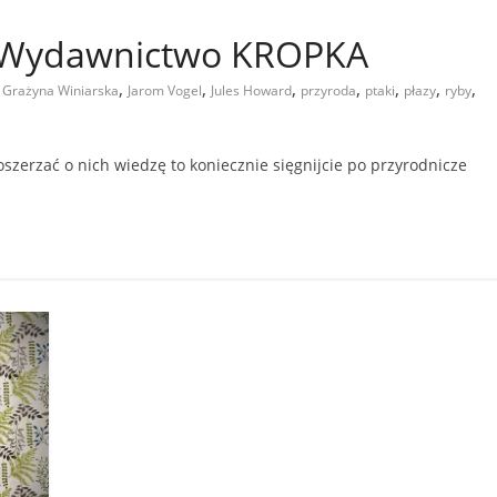
 – Wydawnictwo KROPKA
,
,
,
,
,
,
,
,
Grażyna Winiarska
Jarom Vogel
Jules Howard
przyroda
ptaki
płazy
ryby
poszerzać o nich wiedzę to koniecznie sięgnijcie po przyrodnicze