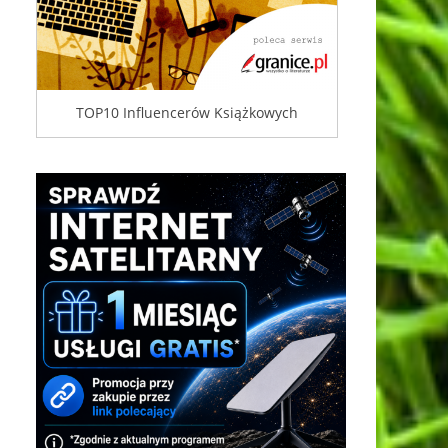
TOP10 Influencerów Książkowych