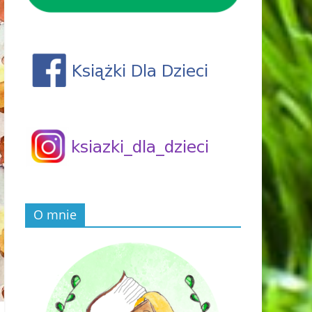
O mnie