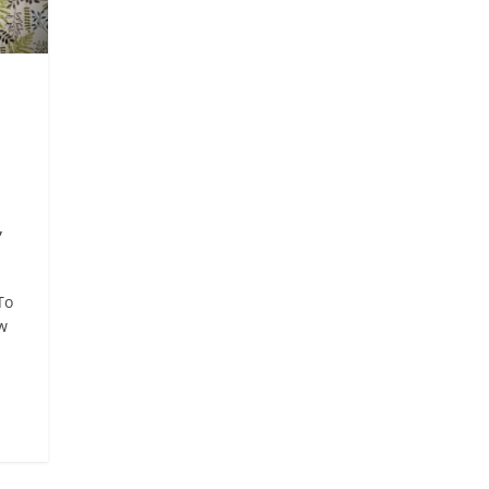
,
To
 w