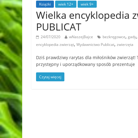
Książki
wiek 12+
wiek 9+
Wielka encyklopedia 
PUBLICAT
,
24/07/2020
wNaszejBajce
bezkręgowce
gady
,
,
encyklopedia zwierząt
Wydawnictwo Publicat
zwierzęta
Dziś prawdziwy rarytas dla miłośników zwierząt! T
przystępny i uporządkowany sposób prezentuje
Czytaj więcej