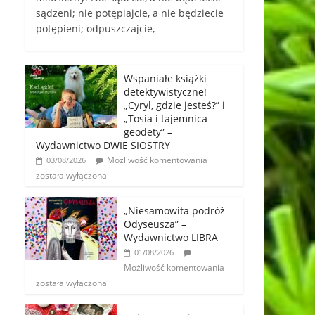
sądzeni; nie potępiajcie, a nie będziecie
potępieni; odpuszczajcie,
Wspaniałe książki
detektywistyczne!
„Cyryl, gdzie jesteś?” i
„Tosia i tajemnica
geodety” –
Wydawnictwo DWIE SIOSTRY
Możliwość komentowania
03/08/2026
została wyłączona
„Niesamowita podróż
Odyseusza” –
Wydawnictwo LIBRA
01/08/2026
Możliwość komentowania
została wyłączona