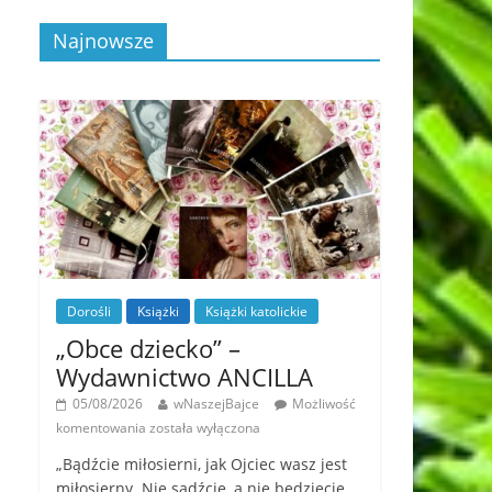
Najnowsze
Dorośli
Książki
Książki katolickie
„Obce dziecko” –
Wydawnictwo ANCILLA
05/08/2026
wNaszejBajce
Możliwość
komentowania
została wyłączona
„Bądźcie miłosierni, jak Ojciec wasz jest
miłosierny. Nie sądźcie, a nie będziecie