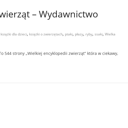
zwierząt – Wydawnictwo
,
,
,
,
,
,
,
książki dla dzieci
książki o zwierzętach
ptaki
płazy
ryby
ssaki
Wielka
o 544 strony „Wielkiej encyklopedii zwierząt” która w ciekawy,