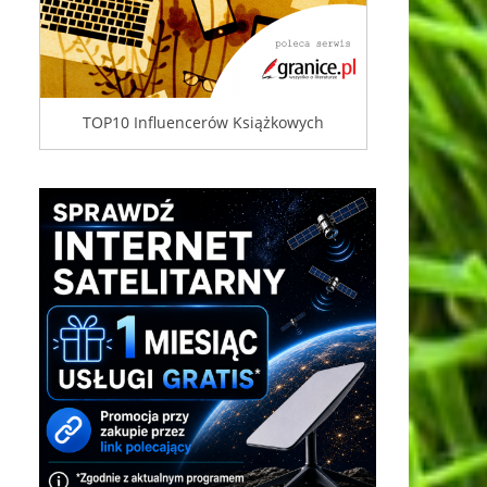
TOP10 Influencerów Książkowych