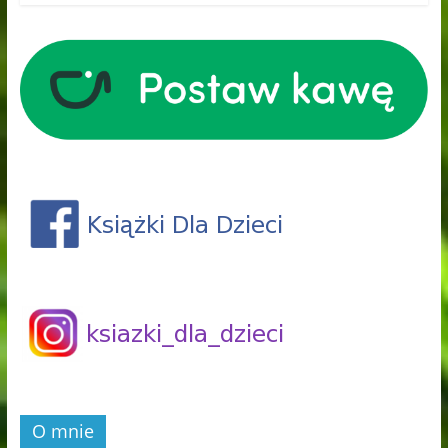
O mnie