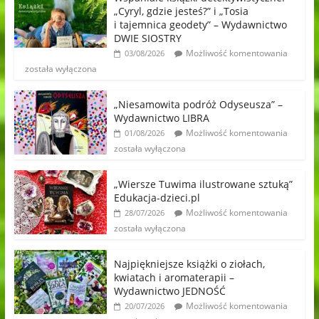
„Cyryl, gdzie jesteś?” i „Tosia
i tajemnica geodety” – Wydawnictwo
DWIE SIOSTRY
Możliwość komentowania
03/08/2026
została wyłączona
„Niesamowita podróż Odyseusza” –
Wydawnictwo LIBRA
Możliwość komentowania
01/08/2026
została wyłączona
„Wiersze Tuwima ilustrowane sztuką”
Edukacja-dzieci.pl
Możliwość komentowania
28/07/2026
została wyłączona
Najpiękniejsze książki o ziołach,
kwiatach i aromaterapii –
Wydawnictwo JEDNOŚĆ
Możliwość komentowania
20/07/2026