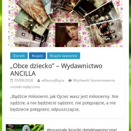
Dorośli
Książki
Książki katolickie
„Obce dziecko” – Wydawnictwo
ANCILLA
05/08/2026
wNaszejBajce
Możliwość komentowania
została wyłączona
„Bądźcie miłosierni, jak Ojciec wasz jest miłosierny. Nie
sądźcie, a nie będziecie sądzeni; nie potępiajcie, a nie
będziecie potępieni; odpuszczajcie,
Wspaniałe książki detektywistyczne!