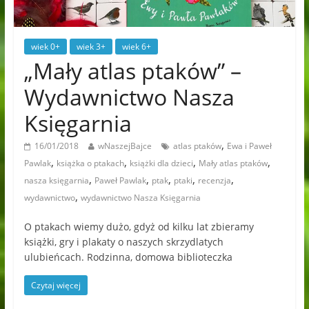
wiek 0+
wiek 3+
wiek 6+
„Mały atlas ptaków” –
Wydawnictwo Nasza
Księgarnia
,
16/01/2018
wNaszejBajce
atlas ptaków
Ewa i Paweł
,
,
,
,
Pawlak
książka o ptakach
książki dla dzieci
Mały atlas ptaków
,
,
,
,
,
nasza księgarnia
Paweł Pawlak
ptak
ptaki
recenzja
,
wydawnictwo
wydawnictwo Nasza Księgarnia
O ptakach wiemy dużo, gdyż od kilku lat zbieramy
książki, gry i plakaty o naszych skrzydlatych
ulubieńcach. Rodzinna, domowa biblioteczka
Czytaj więcej