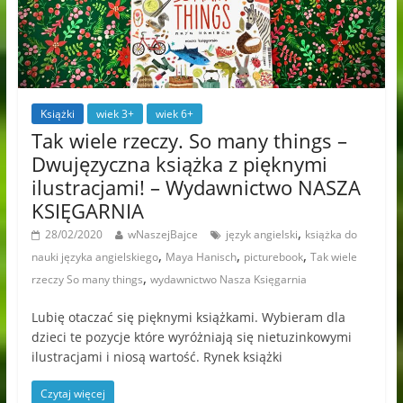
Książki
wiek 3+
wiek 6+
Tak wiele rzeczy. So many things –
Dwujęzyczna książka z pięknymi
ilustracjami! – Wydawnictwo NASZA
KSIĘGARNIA
,
28/02/2020
wNaszejBajce
język angielski
książka do
,
,
,
nauki języka angielskiego
Maya Hanisch
picturebook
Tak wiele
,
rzeczy So many things
wydawnictwo Nasza Księgarnia
Lubię otaczać się pięknymi książkami. Wybieram dla
dzieci te pozycje które wyróżniają się nietuzinkowymi
ilustracjami i niosą wartość. Rynek książki
Czytaj więcej