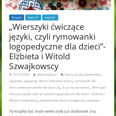
Książki
wiek 3+
wiek 6+
„Wierszyki ćwiczące
języki, czyli rymowanki
logopedyczne dla dzieci”-
Elżbieta i Witold
Szwajkowscy
,
,
,
12/12/2024
wNaszejBajce
buzia
język
Joanna Kłos
,
,
,
logoedia
logopeda
Marta Galewska Kustra
rymowanki dla
,
,
dzieci.www.rymowanki-dla-dzieci.pl
Uczę się wymawiać
Wierszyki
ćwiczące języki czyli rymowanki logopedyczne dla dzieci - Elżbieta i
,
,
Witold Szwajkowscy
wydawnictwo Nasza Księgarnia
wymowa
Tę książkę być może wiele osób już doskonale zna,