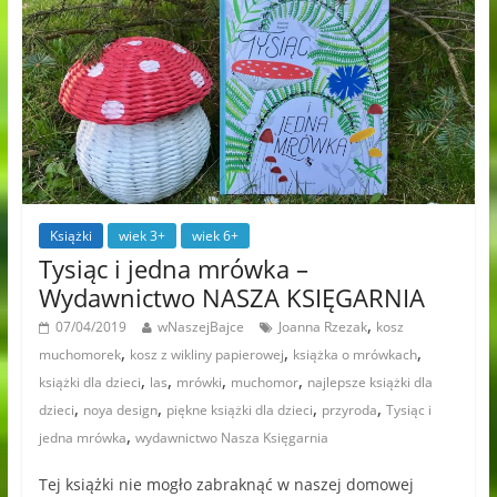
Książki
wiek 3+
wiek 6+
Tysiąc i jedna mrówka –
Wydawnictwo NASZA KSIĘGARNIA
,
07/04/2019
wNaszejBajce
Joanna Rzezak
kosz
,
,
,
muchomorek
kosz z wikliny papierowej
książka o mrówkach
,
,
,
,
książki dla dzieci
las
mrówki
muchomor
najlepsze książki dla
,
,
,
,
dzieci
noya design
piękne książki dla dzieci
przyroda
Tysiąc i
,
jedna mrówka
wydawnictwo Nasza Księgarnia
Tej książki nie mogło zabraknąć w naszej domowej