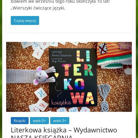
bowiem we wrześniu tego roku skończyła 10 lat!
„Wierszyki ćwiczące języki,
Czytaj więcej
Książki
wiek 0+
wiek 3+
Literkowa książka – Wydawnictwo
NASZA KSIĘGARNIA