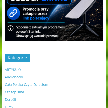
Kategorie
ARTYKUŁY
Audiobooki
Cała Polska Czyta Dzieciom
Czasopisma
Dorośli
Filmy