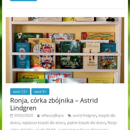
wiek 12+
wiek 9+
Ronja, córka zbójnika – Astrid
Lindgren
,
05/02/2020
wNaszejBajce
astrid lindgren
książki dla
,
,
,
dzieci
najlepsze książki dla dzieci
piękne książki dla dzieci
Ronja
,
,
córka zbójnika
studio Ghibli
wydawnictwo Nasza Księgarnia