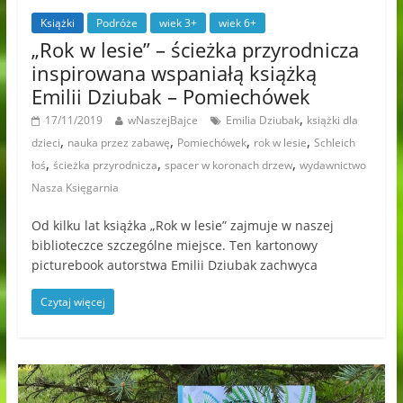
Książki
Podróże
wiek 3+
wiek 6+
„Rok w lesie” – ścieżka przyrodnicza
inspirowana wspaniałą książką
Emilii Dziubak – Pomiechówek
,
17/11/2019
wNaszejBajce
Emilia Dziubak
książki dla
,
,
,
,
dzieci
nauka przez zabawę
Pomiechówek
rok w lesie
Schleich
,
,
,
łoś
ścieżka przyrodnicza
spacer w koronach drzew
wydawnictwo
Nasza Księgarnia
Od kilku lat książka „Rok w lesie” zajmuje w naszej
biblioteczce szczególne miejsce. Ten kartonowy
picturebook autorstwa Emilii Dziubak zachwyca
Czytaj więcej