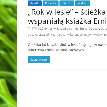
Książki
Podróże
wiek 3+
wiek 6+
„Rok w lesie” – ścieżk
wspaniałą książką Emi
,
17/11/2019
wNaszejBajce
Emilia Dziubak
ksią
,
,
ścieżka przyrodnicza
spacer w koronach drzew
wydawnict
Od kilku lat książka „Rok w lesie” zajmuje w nasz
autorstwa Emilii Dziubak zachwyca
Czytaj więcej