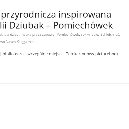
a przyrodnicza inspirowana
lii Dziubak – Pomiechówek
,
,
,
,
,
żki dla dzieci
nauka przez zabawę
Pomiechówek
rok w lesie
Schleich łoś
wo Nasza Księgarnia
ej biblioteczce szczególne miejsce. Ten kartonowy picturebook