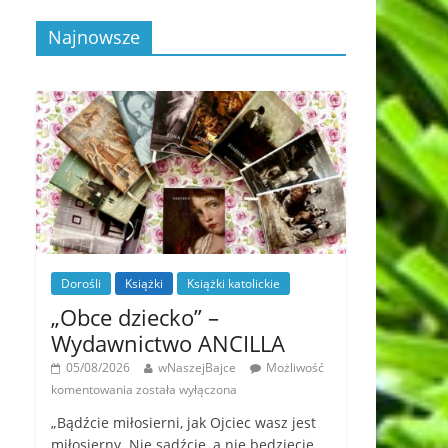
Najnowsze
Dorośli
Książki
Książki katolickie
„Obce dziecko” –
Wydawnictwo ANCILLA
05/08/2026
wNaszejBajce
Możliwość
komentowania
została wyłączona
„Bądźcie miłosierni, jak Ojciec wasz jest
miłosierny. Nie sądźcie, a nie będziecie