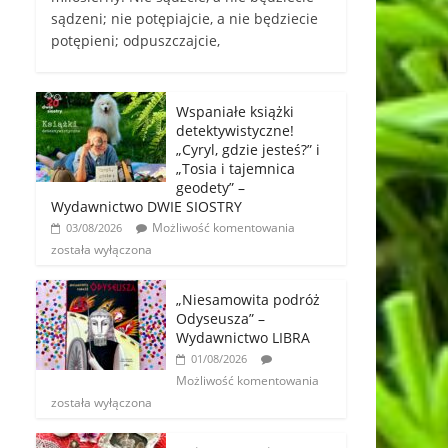
sądzeni; nie potępiajcie, a nie będziecie
potępieni; odpuszczajcie,
Wspaniałe książki
detektywistyczne!
„Cyryl, gdzie jesteś?” i
„Tosia i tajemnica
geodety” –
Wydawnictwo DWIE SIOSTRY
Możliwość komentowania
03/08/2026
została wyłączona
„Niesamowita podróż
Odyseusza” –
Wydawnictwo LIBRA
01/08/2026
Możliwość komentowania
została wyłączona