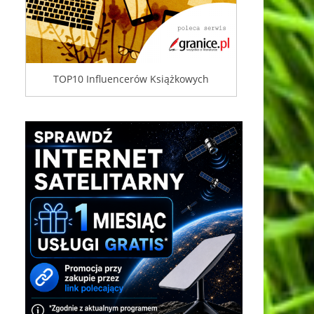
TOP10 Influencerów Książkowych