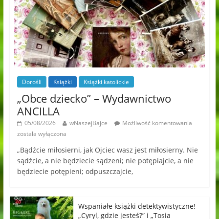
Dorośli
Książki
Książki katolickie
„Obce dziecko” – Wydawnictwo
ANCILLA
05/08/2026
wNaszejBajce
Możliwość komentowania
została wyłączona
„Bądźcie miłosierni, jak Ojciec wasz jest miłosierny. Nie
sądźcie, a nie będziecie sądzeni; nie potępiajcie, a nie
będziecie potępieni; odpuszczajcie,
Wspaniałe książki detektywistyczne!
„Cyryl, gdzie jesteś?” i „Tosia