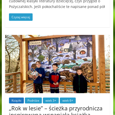
cudownej klasyki literatury dziecięcej, czyli przygód o
Pożyczalskich. Jeśli pokochaliście te napisane ponad pół
Czytaj więcej
Książki
Podróże
wiek 3+
wiek 6+
„Rok w lesie” – ścieżka przyrodnicza
inspirowana wspaniałą książką