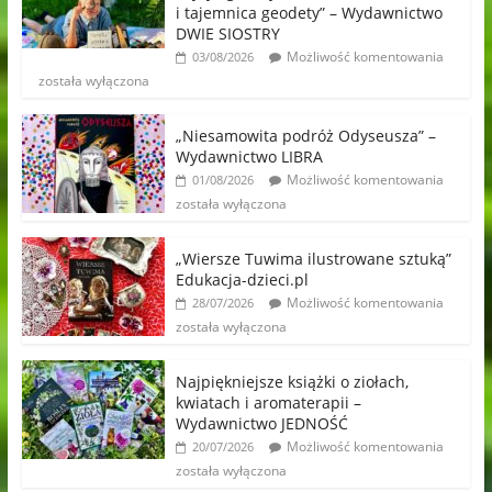
i tajemnica geodety” – Wydawnictwo
DWIE SIOSTRY
Możliwość komentowania
03/08/2026
została wyłączona
„Niesamowita podróż Odyseusza” –
Wydawnictwo LIBRA
Możliwość komentowania
01/08/2026
została wyłączona
„Wiersze Tuwima ilustrowane sztuką”
Edukacja-dzieci.pl
Możliwość komentowania
28/07/2026
została wyłączona
Najpiękniejsze książki o ziołach,
kwiatach i aromaterapii –
Wydawnictwo JEDNOŚĆ
Możliwość komentowania
20/07/2026
została wyłączona