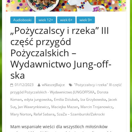
Audiobooki
wiek 12+
wiek 6+
wiek 9+
„Pożyczalscy i rzeka” III
część przygód
Pożyczalskich –
Wydawnictwo Jung-off-
ska
01/12/2023
wNaszejBajce
"Pożyczalscy i rzeka" III część
,
przygód Pożyczalskich - Wydawnictwo JUNGOFFSKA
Dorota
,
,
,
,
Koman
edyta jungowska
Emilia Dziubak
Iza Grzybowska
Jacek
,
,
,
,
Sut
Jan Wawrynkiewicz
Maciejka Mazan
Marcin Trojanowicz
,
,
Mary Norton
Rafał Sabara
SzaZa – Szamburski/Zakrocki
Mam wspaniałe wieści dla wszystkich miłośników