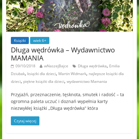
Książki
wiek 6+
Długa wędrówka – Wydawnictwo
MAMANIA
,
09/10/2018
wNaszejBajce
Długa wędrówka
Emilia
,
,
,
Dziubak
książki dla dzieci
Martin Widmark
najlepsze książki dla
,
,
dzieci
piękne książki dla dzieci
wydawnictwo Mamania
Przyjaźń, przeznaczenie, tęsknota, smutek i radość – ta
ogromna paleta uczuć i doznań wypełnia karty
niezwykłej książki „Długa wędrówka” która
Czytaj więcej