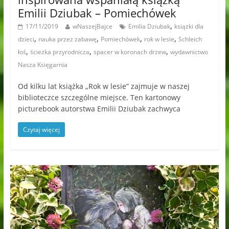
Emilii Dziubak – Pomiechówek
,
17/11/2019
wNaszejBajce
Emilia Dziubak
książki dla
,
,
,
,
dzieci
nauka przez zabawę
Pomiechówek
rok w lesie
Schleich
,
,
,
łoś
ścieżka przyrodnicza
spacer w koronach drzew
wydawnictwo
Nasza Księgarnia
Od kilku lat książka „Rok w lesie” zajmuje w naszej
biblioteczce szczególne miejsce. Ten kartonowy
picturebook autorstwa Emilii Dziubak zachwyca
Czytaj więcej