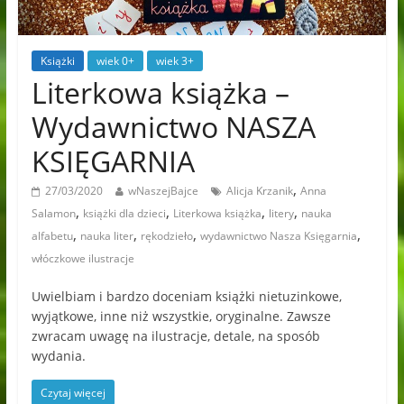
Książki
wiek 0+
wiek 3+
Literkowa książka –
Wydawnictwo NASZA
KSIĘGARNIA
,
27/03/2020
wNaszejBajce
Alicja Krzanik
Anna
,
,
,
,
Salamon
książki dla dzieci
Literkowa książka
litery
nauka
,
,
,
,
alfabetu
nauka liter
rękodzieło
wydawnictwo Nasza Księgarnia
włóczkowe ilustracje
Uwielbiam i bardzo doceniam książki nietuzinkowe,
wyjątkowe, inne niż wszystkie, oryginalne. Zawsze
zwracam uwagę na ilustracje, detale, na sposób
wydania.
Czytaj więcej