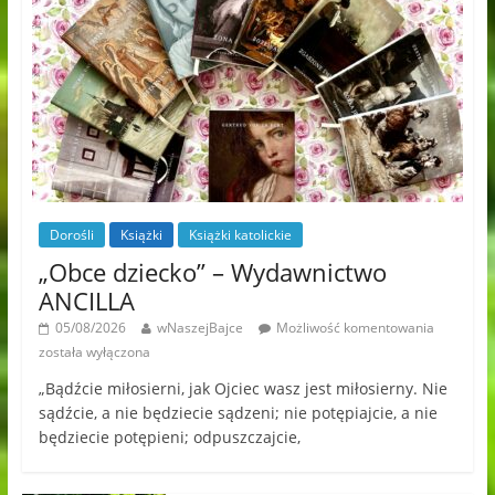
Dorośli
Książki
Książki katolickie
„Obce dziecko” – Wydawnictwo
ANCILLA
05/08/2026
wNaszejBajce
Możliwość komentowania
została wyłączona
„Bądźcie miłosierni, jak Ojciec wasz jest miłosierny. Nie
sądźcie, a nie będziecie sądzeni; nie potępiajcie, a nie
będziecie potępieni; odpuszczajcie,