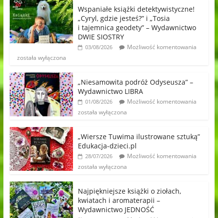
Wspaniałe książki detektywistyczne!
„Cyryl, gdzie jesteś?” i „Tosia
i tajemnica geodety” – Wydawnictwo
DWIE SIOSTRY
Możliwość komentowania
03/08/2026
została wyłączona
„Niesamowita podróż Odyseusza” –
Wydawnictwo LIBRA
Możliwość komentowania
01/08/2026
została wyłączona
„Wiersze Tuwima ilustrowane sztuką”
Edukacja-dzieci.pl
Możliwość komentowania
28/07/2026
została wyłączona
Najpiękniejsze książki o ziołach,
kwiatach i aromaterapii –
Wydawnictwo JEDNOŚĆ