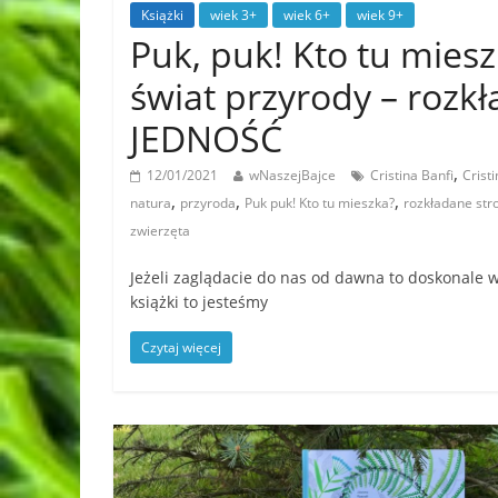
Książki
wiek 3+
wiek 6+
wiek 9+
Puk, puk! Kto tu mies
świat przyrody – rozk
JEDNOŚĆ
,
12/01/2021
wNaszejBajce
Cristina Banfi
Crist
,
,
,
natura
przyroda
Puk puk! Kto tu mieszka?
rozkładane str
zwierzęta
Jeżeli zaglądacie do nas od dawna to doskonale w
książki to jesteśmy
Czytaj więcej