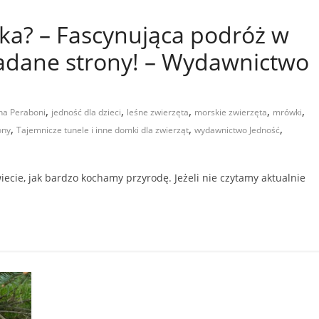
zka? – Fascynująca podróż w
ładane strony! – Wydawnictwo
,
,
,
,
,
ina Peraboni
jedność dla dzieci
leśne zwierzęta
morskie zwierzęta
mrówki
,
,
,
ony
Tajemnicze tunele i inne domki dla zwierząt
wydawnictwo Jedność
iecie, jak bardzo kochamy przyrodę. Jeżeli nie czytamy aktualnie