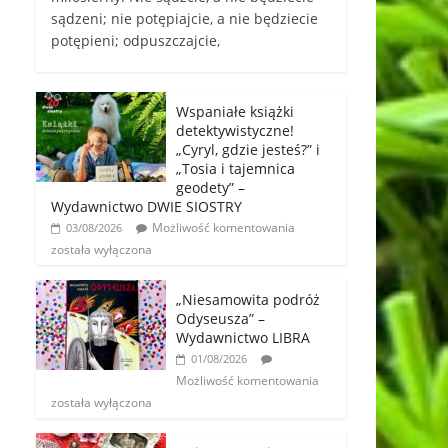
sądzeni; nie potępiajcie, a nie będziecie
potępieni; odpuszczajcie,
Wspaniałe książki
detektywistyczne!
„Cyryl, gdzie jesteś?” i
„Tosia i tajemnica
geodety” –
Wydawnictwo DWIE SIOSTRY
Możliwość komentowania
03/08/2026
została wyłączona
„Niesamowita podróż
Odyseusza” –
Wydawnictwo LIBRA
01/08/2026
Możliwość komentowania
została wyłączona