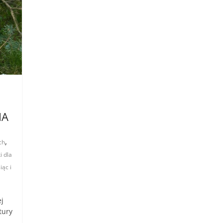
IA
,
ch
i dla
iąc i
j
tury