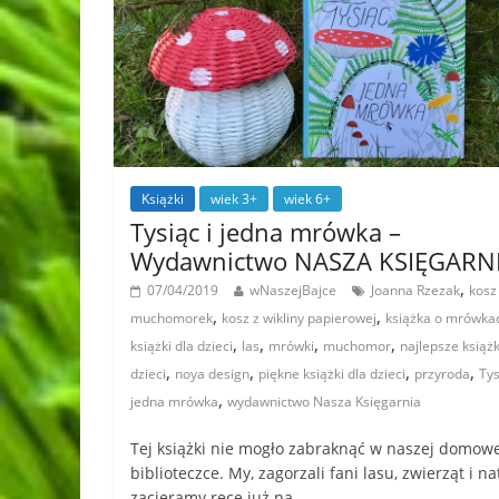
Książki
wiek 3+
wiek 6+
Tysiąc i jedna mrówka –
Wydawnictwo NASZA KSIĘGARN
,
07/04/2019
wNaszejBajce
Joanna Rzezak
kosz
,
,
muchomorek
kosz z wikliny papierowej
książka o mrówka
,
,
,
,
książki dla dzieci
las
mrówki
muchomor
najlepsze książk
,
,
,
,
dzieci
noya design
piękne książki dla dzieci
przyroda
Tys
,
jedna mrówka
wydawnictwo Nasza Księgarnia
Tej książki nie mogło zabraknąć w naszej domowe
biblioteczce. My, zagorzali fani lasu, zwierząt i na
zacieramy ręce już na