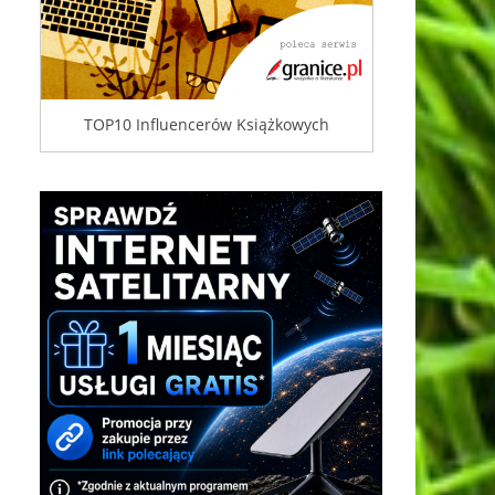
TOP10 Influencerów Książkowych