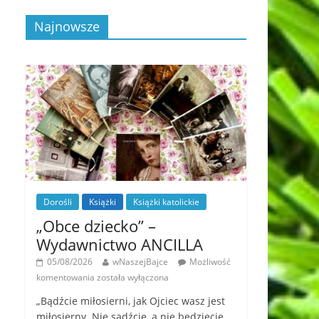
Najnowsze
Dorośli
Książki
Książki katolickie
„Obce dziecko” –
Wydawnictwo ANCILLA
05/08/2026
wNaszejBajce
Możliwość
komentowania
została wyłączona
„Bądźcie miłosierni, jak Ojciec wasz jest
miłosierny. Nie sądźcie, a nie będziecie