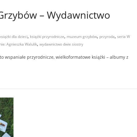
Grzybów – Wydawnictwo
,
,
,
,
książki dla dzieci
książki przyrodnicze
muzeum grzybów
przyroda
seria W
,
enie: Agnieszka Walulik
wydawnictwo dwie siostry
o wspaniałe przyrodnicze, wielkoformatowe książki – albumy z