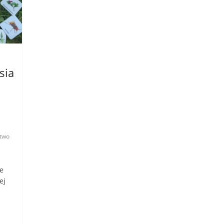
sia
two
e
ej