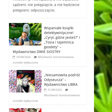
sądzeni; nie potępiajcie, a nie będziecie
potępieni; odpuszczajcie,
Wspaniałe książki
detektywistyczne!
„Cyryl, gdzie jesteś?” i
„Tosia i tajemnica
geodety” –
Wydawnictwo DWIE SIOSTRY
Możliwość komentowania
03/08/2026
została wyłączona
„Niesamowita podróż
Odyseusza” –
Wydawnictwo LIBRA
01/08/2026
Możliwość komentowania
została wyłączona