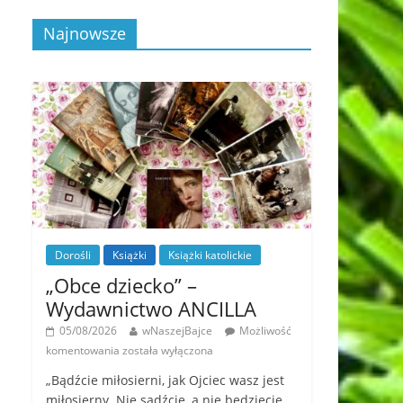
Najnowsze
Dorośli
Książki
Książki katolickie
„Obce dziecko” –
Wydawnictwo ANCILLA
05/08/2026
wNaszejBajce
Możliwość
komentowania
została wyłączona
„Bądźcie miłosierni, jak Ojciec wasz jest
miłosierny. Nie sądźcie, a nie będziecie