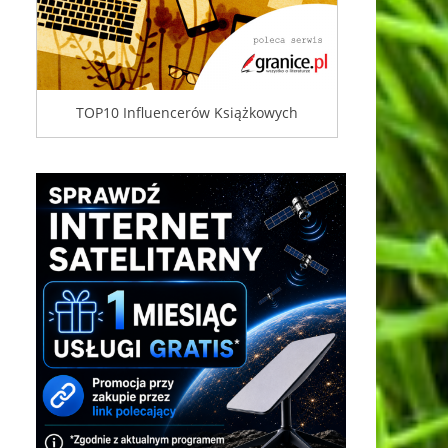
TOP10 Influencerów Książkowych