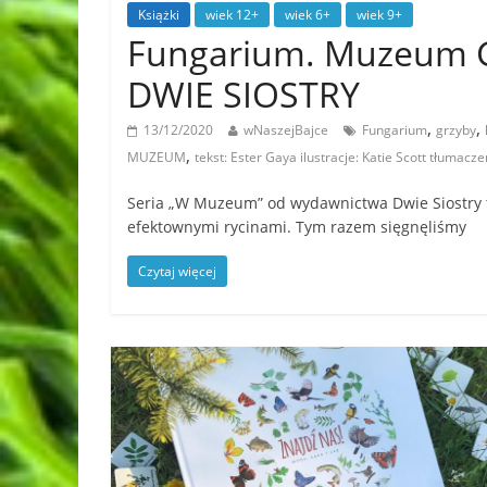
Książki
wiek 12+
wiek 6+
wiek 9+
Fungarium. Muzeum 
DWIE SIOSTRY
,
,
13/12/2020
wNaszejBajce
Fungarium
grzyby
,
MUZEUM
tekst: Ester Gaya ilustracje: Katie Scott tłumacz
Seria „W Muzeum” od wydawnictwa Dwie Siostry t
efektownymi rycinami. Tym razem sięgnęliśmy
Czytaj więcej