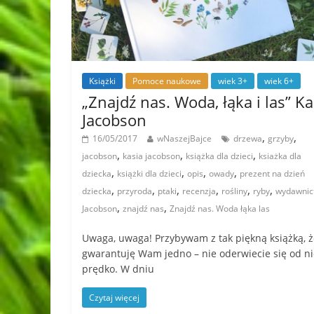
Książki
Pomoce naukowe
wiek 3+
wiek 6+
„Znajdź nas. Woda, łąka i las” Ka
Jacobson
,
,
16/05/2017
wNaszejBajce
drzewa
grzyby
,
,
,
jacobson
kasia jacobson
książka dla dzieci
ksiażka dla
,
,
,
,
dziecka
książki dla dzieci
opis
owady
prezent na dzień
,
,
,
,
,
,
dziecka
przyroda
ptaki
recenzja
rośliny
ryby
wydawnic
,
,
Jacobson
znajdź nas
Znajdź nas. Woda łąka las
Uwaga, uwaga! Przybywam z tak piękną książką, ż
gwarantuję Wam jedno – nie oderwiecie się od ni
prędko. W dniu
Czytaj więcej