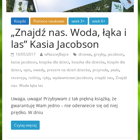
Książki
Pomoce naukowe
wiek 3+
wiek 6+
„Znajdź nas. Woda, łąka i
las” Kasia Jacobson
,
,
,
16/05/2017
wNaszejBajce
drzewa
grzyby
jacobson
,
,
,
kasia jacobson
książka dla dzieci
ksiażka dla dziecka
książki dla
,
,
,
,
,
,
dzieci
opis
owady
prezent na dzień dziecka
przyroda
ptaki
,
,
,
,
,
recenzja
rośliny
ryby
wydawnictwo Jacobson
znajdź nas
Znajdź
nas. Woda łąka las
Uwaga, uwaga! Przybywam z tak piękną książką, że
gwarantuję Wam jedno – nie oderwiecie się od niej
prędko. W dniu
Czytaj więcej