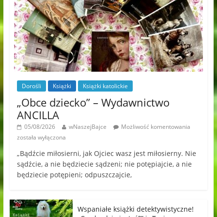
Dorośli
Książki
Książki katolickie
„Obce dziecko” – Wydawnictwo
ANCILLA
05/08/2026
wNaszejBajce
Możliwość komentowania
została wyłączona
„Bądźcie miłosierni, jak Ojciec wasz jest miłosierny. Nie
sądźcie, a nie będziecie sądzeni; nie potępiajcie, a nie
będziecie potępieni; odpuszczajcie,
Wspaniałe książki detektywistyczne!