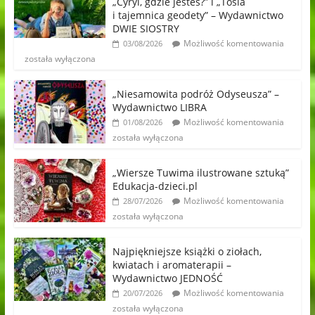
„Cyryl, gdzie jesteś?” i „Tosia
i tajemnica geodety” – Wydawnictwo
DWIE SIOSTRY
Możliwość komentowania
03/08/2026
została wyłączona
„Niesamowita podróż Odyseusza” –
Wydawnictwo LIBRA
Możliwość komentowania
01/08/2026
została wyłączona
„Wiersze Tuwima ilustrowane sztuką”
Edukacja-dzieci.pl
Możliwość komentowania
28/07/2026
została wyłączona
Najpiękniejsze książki o ziołach,
kwiatach i aromaterapii –
Wydawnictwo JEDNOŚĆ
Możliwość komentowania
20/07/2026
została wyłączona