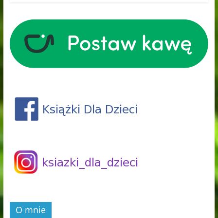
O mnie