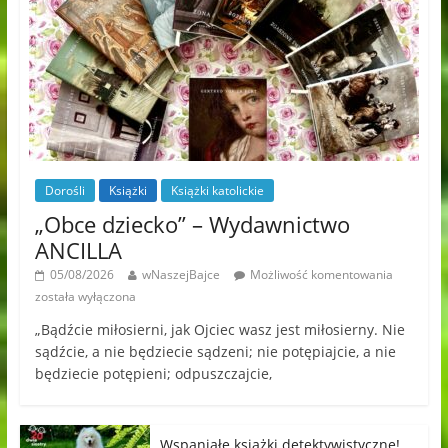
Dorośli
Książki
Książki katolickie
„Obce dziecko” – Wydawnictwo
ANCILLA
05/08/2026
wNaszejBajce
Możliwość komentowania
została wyłączona
„Bądźcie miłosierni, jak Ojciec wasz jest miłosierny. Nie
sądźcie, a nie będziecie sądzeni; nie potępiajcie, a nie
będziecie potępieni; odpuszczajcie,
Wspaniałe książki detektywistyczne!