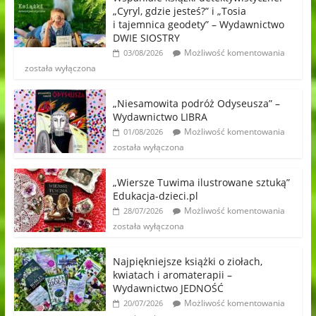
„Cyryl, gdzie jesteś?” i „Tosia
i tajemnica geodety” – Wydawnictwo
DWIE SIOSTRY
Możliwość komentowania
03/08/2026
została wyłączona
„Niesamowita podróż Odyseusza” –
Wydawnictwo LIBRA
Możliwość komentowania
01/08/2026
została wyłączona
„Wiersze Tuwima ilustrowane sztuką”
Edukacja-dzieci.pl
Możliwość komentowania
28/07/2026
została wyłączona
Najpiękniejsze książki o ziołach,
kwiatach i aromaterapii –
Wydawnictwo JEDNOŚĆ
Możliwość komentowania
20/07/2026