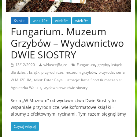
Książki
wiek 12+
wiek 6+
wiek 9+
Fungarium. Muzeum
Grzybów – Wydawnictwo
DWIE SIOSTRY
,
,
13/12/2020
wNaszejBajce
Fungarium
grzyby
książki
,
,
,
,
dla dzieci
książki przyrodnicze
muzeum grzybów
przyroda
seria
,
W MUZEUM
tekst: Ester Gaya ilustracje: Katie Scott tłumaczenie:
,
Agnieszka Walulik
wydawnictwo dwie siostry
Seria „W Muzeum” od wydawnictwa Dwie Siostry to
wspaniałe przyrodnicze, wielkoformatowe książki –
albumy z efektownymi rycinami. Tym razem sięgnęliśmy
Czytaj więcej