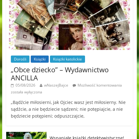
Dorośli
Książki
Książki katolickie
„Obce dziecko” – Wydawnictwo
ANCILLA
05/08/2026
wNaszejBajce
Możliwość komentowania
została wyłączona
„Bądźcie miłosierni, jak Ojciec wasz jest miłosierny. Nie
sądźcie, a nie będziecie sądzeni; nie potępiajcie, a nie
będziecie potępieni; odpuszczajcie,
Wspaniałe książki detektywistyczne!