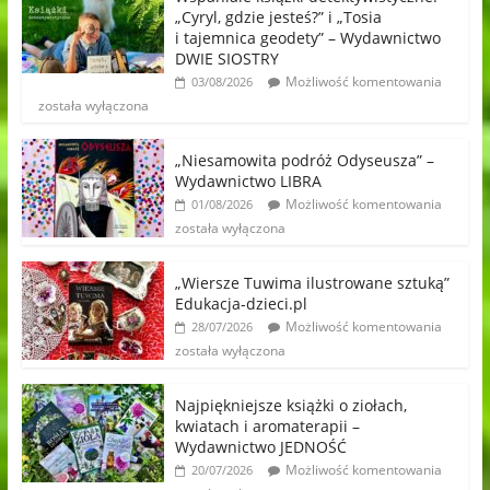
„Cyryl, gdzie jesteś?” i „Tosia
i tajemnica geodety” – Wydawnictwo
DWIE SIOSTRY
Możliwość komentowania
03/08/2026
została wyłączona
„Niesamowita podróż Odyseusza” –
Wydawnictwo LIBRA
Możliwość komentowania
01/08/2026
została wyłączona
„Wiersze Tuwima ilustrowane sztuką”
Edukacja-dzieci.pl
Możliwość komentowania
28/07/2026
została wyłączona
Najpiękniejsze książki o ziołach,
kwiatach i aromaterapii –
Wydawnictwo JEDNOŚĆ
Możliwość komentowania
20/07/2026