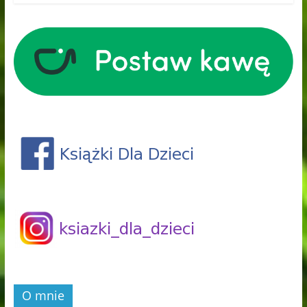
O mnie