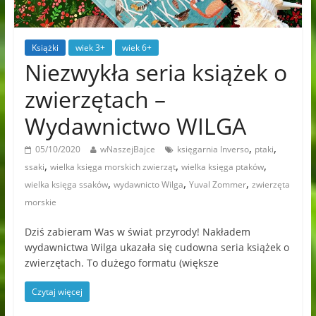
Książki
wiek 3+
wiek 6+
Niezwykła seria książek o
zwierzętach –
Wydawnictwo WILGA
,
,
05/10/2020
wNaszejBajce
księgarnia Inverso
ptaki
,
,
,
ssaki
wielka księga morskich zwierząt
wielka księga ptaków
,
,
,
wielka księga ssaków
wydawnicto Wilga
Yuval Zommer
zwierzęta
morskie
Dziś zabieram Was w świat przyrody! Nakładem
wydawnictwa Wilga ukazała się cudowna seria książek o
zwierzętach. To dużego formatu (większe
Czytaj więcej