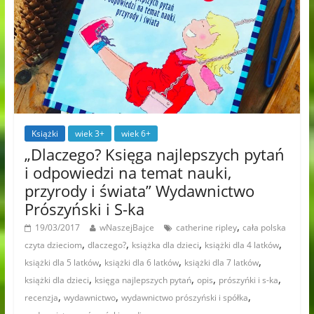
Książki
wiek 3+
wiek 6+
„Dlaczego? Księga najlepszych pytań
i odpowiedzi na temat nauki,
przyrody i świata” Wydawnictwo
Prószyński i S-ka
,
19/03/2017
wNaszejBajce
catherine ripley
cała polska
,
,
,
,
czyta dzieciom
dlaczego?
książka dla dzieci
książki dla 4 latków
,
,
,
książki dla 5 latków
książki dla 6 latków
książki dla 7 latków
,
,
,
,
książki dla dzieci
księga najlepszych pytań
opis
prószyńki i s-ka
,
,
,
recenzja
wydawnictwo
wydawnictwo prószyński i spółka