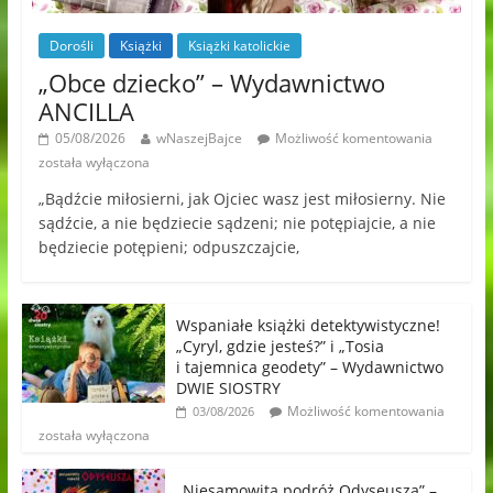
Dorośli
Książki
Książki katolickie
„Obce dziecko” – Wydawnictwo
ANCILLA
05/08/2026
wNaszejBajce
Możliwość komentowania
została wyłączona
„Bądźcie miłosierni, jak Ojciec wasz jest miłosierny. Nie
sądźcie, a nie będziecie sądzeni; nie potępiajcie, a nie
będziecie potępieni; odpuszczajcie,
Wspaniałe książki detektywistyczne!
„Cyryl, gdzie jesteś?” i „Tosia
i tajemnica geodety” – Wydawnictwo
DWIE SIOSTRY
Możliwość komentowania
03/08/2026
została wyłączona
„Niesamowita podróż Odyseusza” –