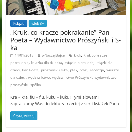
Książki
wiek 3+
„Kruk, co kracze pokrakanie” Pan
Poeta – Wydawnictwo Prószyński i S-
ka
,
14/01/2018
wNaszejBajce
kruk
Kruk co kracze
,
,
,
pokrakanie
ksiażka dla dziecka
książka o ptakach
książki dla
,
,
,
,
,
,
dzieci
Pan Poeta
prószyński i s-ka
ptak
ptaki
recenzja
wiersze
,
,
,
dla dzieci
wydawnictwo
wydawnictwo Prószyński
wydawnictwo
prószyński i spółka
Kra – kra, fiu – fiu, kuku – kuku! Tymi słowami
zapraszamy Was do lektury trzeciej z serii książek Pana
Czytaj więcej