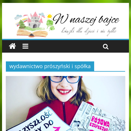
wydawnictwo prószyński i spółka