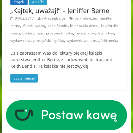
Książki
wiek 3+
„Kajtek, uważaj!” – Jeniffer Berne
,
04/02/2017
wNaszejBajce
bajki dla dzieci
jeniffer
,
,
,
,
berne
Kajtek uważaj
keith Bendis
książka dla dzieci
książki dla
,
,
,
,
,
,
dzieci
okulary
opis
prószyński i s-ka
recenzja
wydawnictwo
,
wydawnictwo prószyński i spółka
wydawnictwo prószyński media
Dziś zapraszam Was do lektury pięknej książki
autorstwa Jeniffer Berne, z cudownymi ilustracjami
Keith Bendis. Ta książka nie jest zwykłą
Czytaj więcej