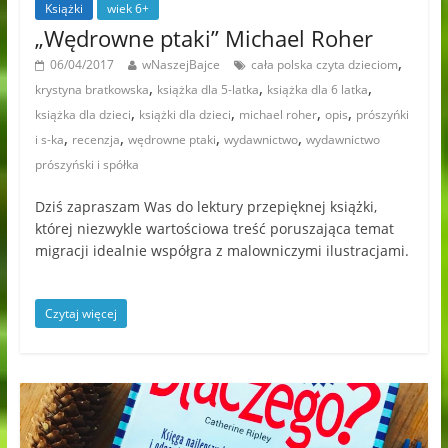
Książki
wiek 6+
„Wędrowne ptaki” Michael Roher
,
06/04/2017
wNaszejBajce
cała polska czyta dzieciom
,
,
,
krystyna bratkowska
książka dla 5-latka
książka dla 6 latka
,
,
,
,
książka dla dzieci
książki dla dzieci
michael roher
opis
prószyńki
,
,
,
,
i s-ka
recenzja
wędrowne ptaki
wydawnictwo
wydawnictwo
prószyński i spółka
Dziś zapraszam Was do lektury przepięknej książki,
której niezwykle wartościowa treść poruszająca temat
migracji idealnie współgra z malowniczymi ilustracjami.
Czytaj więcej