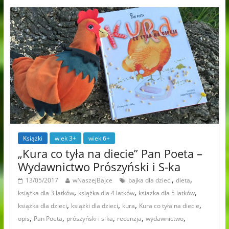
Książki
wiek 3+
wiek 6+
„Kura co tyła na diecie” Pan Poeta –
Wydawnictwo Prószyński i S-ka
,
,
13/05/2017
wNaszejBajce
bajka dla dzieci
dieta
,
,
,
książka dla 3 latków
książka dla 4 latków
ksiazka dla 5 latków
,
,
,
,
książka dla dzieci
książki dla dzieci
kura
Kura co tyła na diecie
,
,
,
,
,
opis
Pan Poeta
prószyński i s-ka
recenzja
wydawnictwo