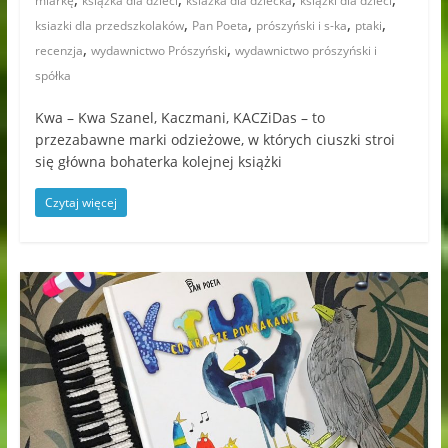
miarkę
książka dla dzieci
ksiażka dla dziecka
książki dla dzieci
,
,
,
,
ksiazki dla przedszkolaków
Pan Poeta
prószyński i s-ka
ptaki
,
,
recenzja
wydawnictwo Prószyński
wydawnictwo prószyński i
spółka
Kwa – Kwa Szanel, Kaczmani, KACZiDas – to
przezabawne marki odzieżowe, w których ciuszki stroi
się główna bohaterka kolejnej książki
Czytaj więcej