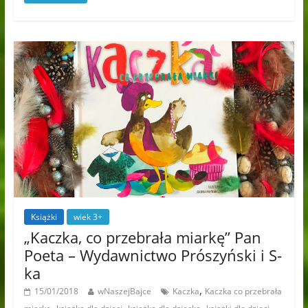
Książki
wiek 3+
„Kaczka, co przebrała miarkę” Pan
Poeta – Wydawnictwo Prószyński i S-
ka
,
15/01/2018
wNaszejBajce
Kaczka
Kaczka co przebrała
,
,
,
,