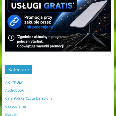
Kategorie
ARTYKUŁY
Audiobooki
Cała Polska Czyta Dzieciom
Czasopisma
Dorośli