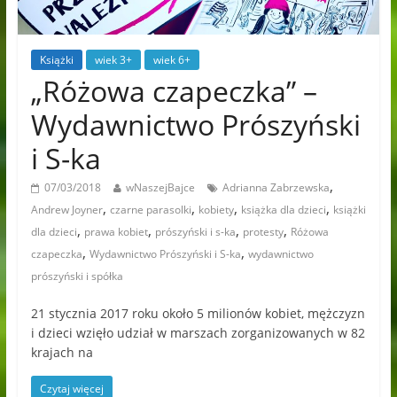
Książki
wiek 3+
wiek 6+
„Różowa czapeczka” –
Wydawnictwo Prószyński
i S-ka
,
07/03/2018
wNaszejBajce
Adrianna Zabrzewska
,
,
,
,
Andrew Joyner
czarne parasolki
kobiety
książka dla dzieci
książki
,
,
,
,
dla dzieci
prawa kobiet
prószyński i s-ka
protesty
Różowa
,
,
czapeczka
Wydawnictwo Prószyński i S-ka
wydawnictwo
prószyński i spółka
21 stycznia 2017 roku około 5 milionów kobiet, mężczyzn
i dzieci wzięło udział w marszach zorganizowanych w 82
krajach na
Czytaj więcej