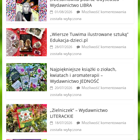
Wydawnictwo LIBRA
Możliwość komentowania
01/08/2026
została wyłączona
„Wiersze Tuwima ilustrowane sztuką”
Edukacja-dzieci.pl
Możliwość komentowania
28/07/2026
została wyłączona
Najpiękniejsze książki o ziołach,
kwiatach i aromaterapii –
Wydawnictwo JEDNOŚĆ
Możliwość komentowania
20/07/2026
została wyłączona
„Zielniczek” – Wydawnictwo
LITERACKIE
Możliwość komentowania
18/07/2026
została wyłączona