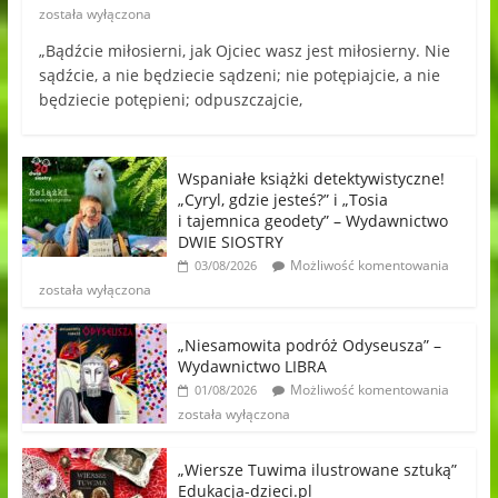
została wyłączona
„Bądźcie miłosierni, jak Ojciec wasz jest miłosierny. Nie
sądźcie, a nie będziecie sądzeni; nie potępiajcie, a nie
będziecie potępieni; odpuszczajcie,
Wspaniałe książki detektywistyczne!
„Cyryl, gdzie jesteś?” i „Tosia
i tajemnica geodety” – Wydawnictwo
DWIE SIOSTRY
Możliwość komentowania
03/08/2026
została wyłączona
„Niesamowita podróż Odyseusza” –
Wydawnictwo LIBRA
Możliwość komentowania
01/08/2026
została wyłączona
„Wiersze Tuwima ilustrowane sztuką”
Edukacja-dzieci.pl