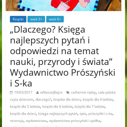
Książki
wiek 3+
wiek 6+
„Dlaczego? Księga
najlepszych pytań i
odpowiedzi na temat
nauki, przyrody i świata”
Wydawnictwo Prószyński
i S-ka
,
19/03/2017
wNaszejBajce
catherine ripley
cała polska
,
,
,
,
czyta dzieciom
dlaczego?
książka dla dzieci
książki dla 4 latków
,
,
,
książki dla 5 latków
książki dla 6 latków
książki dla 7 latków
,
,
,
,
książki dla dzieci
księga najlepszych pytań
opis
prószyńki i s-ka
,
,
,
recenzja
wydawnictwo
wydawnictwo prószyński i spółka