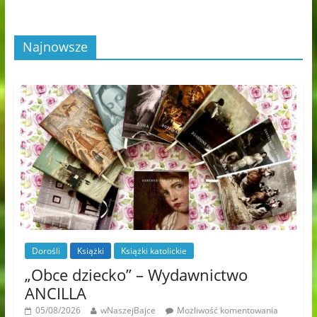
Najnowsze
Dorośli
Książki
Książki katolickie
„Obce dziecko” – Wydawnictwo
ANCILLA
05/08/2026
wNaszejBajce
Możliwość komentowania