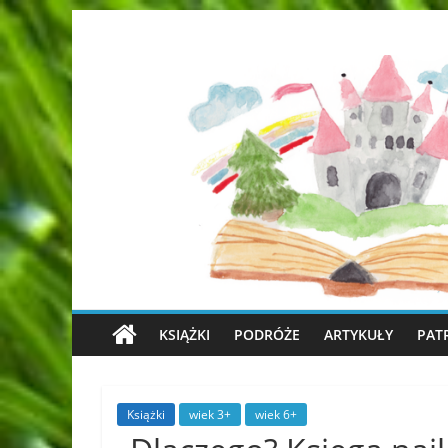
KSIĄŻKI
PODRÓŻE
ARTYKUŁY
PAT
Książki
wiek 3+
wiek 6+