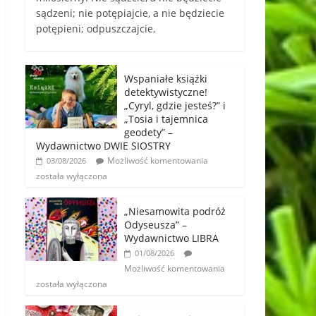
sądzeni; nie potępiajcie, a nie będziecie
potępieni; odpuszczajcie,
Wspaniałe książki
detektywistyczne!
„Cyryl, gdzie jesteś?” i
„Tosia i tajemnica
geodety” –
Wydawnictwo DWIE SIOSTRY
Możliwość komentowania
03/08/2026
została wyłączona
„Niesamowita podróż
Odyseusza” –
Wydawnictwo LIBRA
01/08/2026
Możliwość komentowania
została wyłączona