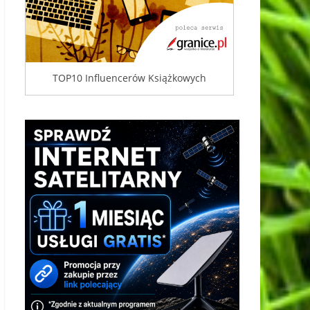
TOP10 Influencerów Książkowych