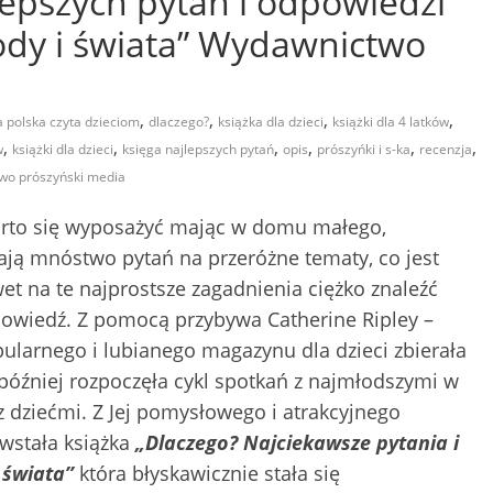
lepszych pytań i odpowiedzi
ody i świata” Wydawnictwo
,
,
,
,
a polska czyta dzieciom
dlaczego?
książka dla dzieci
książki dla 4 latków
,
,
,
,
,
,
w
książki dla dzieci
księga najlepszych pytań
opis
prószyńki i s-ka
recenzja
wo prószyński media
arto się wyposażyć mając w domu małego,
dają mnóstwo pytań na przeróżne tematy, co jest
et na te najprostsze zagadnienia ciężko znaleźć
odpowiedź. Z pomocą przybywa Catherine Ripley –
larnego i lubianego magazynu dla dzieci zbierała
 później rozpoczęła cykl spotkań z najmłodszymi w
z dziećmi. Z Jej pomysłowego i atrakcyjnego
wstała książka
„Dlaczego? Najciekawsze pytania i
 świata”
która błyskawicznie stała się