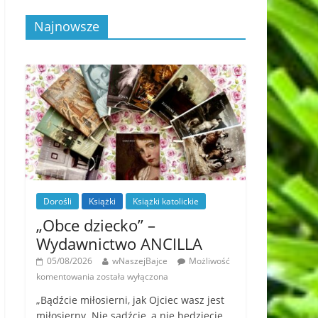
Najnowsze
Dorośli
Książki
Książki katolickie
„Obce dziecko” –
Wydawnictwo ANCILLA
05/08/2026
wNaszejBajce
Możliwość
komentowania
została wyłączona
„Bądźcie miłosierni, jak Ojciec wasz jest
miłosierny. Nie sądźcie, a nie będziecie