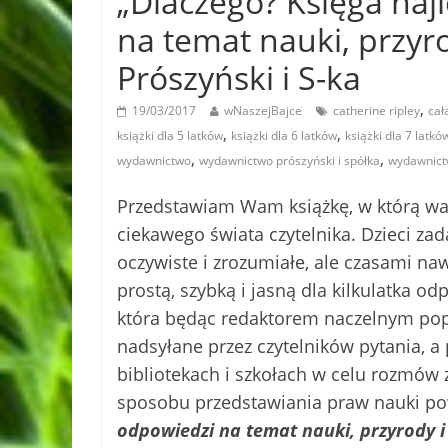
„Dlaczego? Księga naj
na temat nauki, przyr
Prószyński i S-ka
,
19/03/2017
wNaszejBajce
catherine ripley
cał
,
,
książki dla 5 latków
książki dla 6 latków
książki dla 7 latkó
,
,
wydawnictwo
wydawnictwo prószyński i spółka
wydawnict
Przedstawiam Wam książkę, w którą w
ciekawego świata czytelnika. Dzieci za
oczywiste i zrozumiałe, ale czasami naw
prostą, szybką i jasną dla kilkulatka 
która będąc redaktorem naczelnym popu
nadsyłane przez czytelników pytania, a
bibliotekach i szkołach w celu rozmów 
sposobu przedstawiania praw nauki po
odpowiedzi na temat nauki, przyrody i