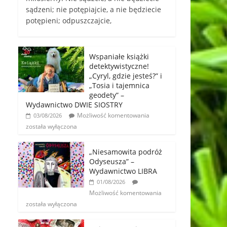
sądzeni; nie potępiajcie, a nie będziecie
potępieni; odpuszczajcie,
Wspaniałe książki
detektywistyczne!
„Cyryl, gdzie jesteś?” i
„Tosia i tajemnica
geodety” –
Wydawnictwo DWIE SIOSTRY
Możliwość komentowania
03/08/2026
została wyłączona
„Niesamowita podróż
Odyseusza” –
Wydawnictwo LIBRA
01/08/2026
Możliwość komentowania
została wyłączona