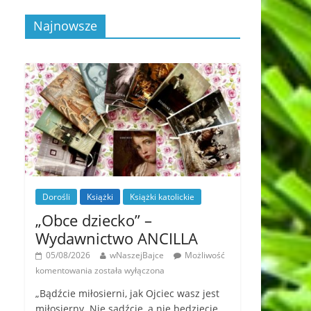
Najnowsze
Dorośli
Książki
Książki katolickie
„Obce dziecko” –
Wydawnictwo ANCILLA
05/08/2026
wNaszejBajce
Możliwość
komentowania
została wyłączona
„Bądźcie miłosierni, jak Ojciec wasz jest
miłosierny. Nie sądźcie, a nie będziecie