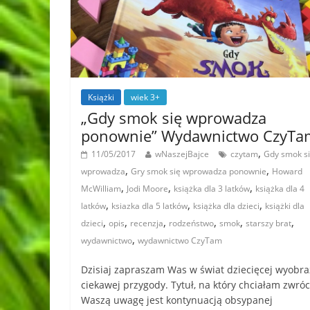
Książki
wiek 3+
„Gdy smok się wprowadza
ponownie” Wydawnictwo CzyTa
,
11/05/2017
wNaszejBajce
czytam
Gdy smok s
,
,
wprowadza
Gry smok się wprowadza ponownie
Howard
,
,
,
McWilliam
Jodi Moore
książka dla 3 latków
książka dla 4
,
,
,
latków
ksiazka dla 5 latków
książka dla dzieci
książki dla
,
,
,
,
,
,
dzieci
opis
recenzja
rodzeństwo
smok
starszy brat
,
wydawnictwo
wydawnictwo CzyTam
Dzisiaj zapraszam Was w świat dziecięcej wyobraź
ciekawej przygody. Tytuł, na który chciałam zwróc
Waszą uwagę jest kontynuacją obsypanej