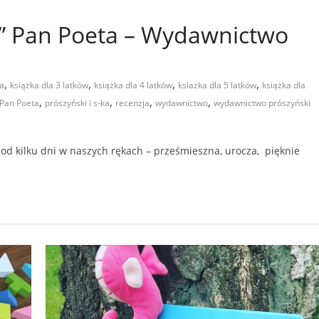
ie” Pan Poeta – Wydawnictwo
,
,
,
,
ta
książka dla 3 latków
książka dla 4 latków
ksiazka dla 5 latków
książka dla
,
,
,
,
Pan Poeta
prószyński i s-ka
recenzja
wydawnictwo
wydawnictwo prószyński
ż od kilku dni w naszych rękach – prześmieszna, urocza, pięknie