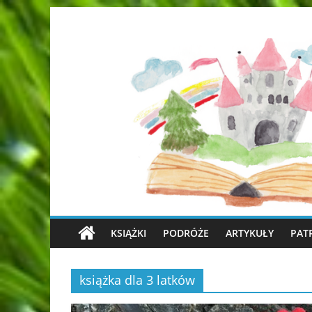
KSIĄŻKI
PODRÓŻE
ARTYKUŁY
PAT
książka dla 3 latków