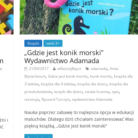
Książki
wiek 3+
„Gdzie jest konik morski”
m
Wydawnictwo Adamada
,
ię
21/04/2017
wNaszejBajce
adamada
Anita
,
,
,
Bijsterbosch
Gdzie jest konik morski
konik morski
książka dla
,
,
,
3 latków
książka dla 4 latków
książka dla dzieci
książka dla
,
,
,
,
przedszkolaków
książki dla dzieci
nauka liczenia
opis
,
,
recenzja
Ryszard Turczyn
wydawnictwo Adamada
Nauka poprzez zabawę to najlepsza opcja w edukacji
maluchów. Dlatego dziś chciałam zainteresować Was
ni i
piękną książką, „Gdzie jest konik morski”
ić