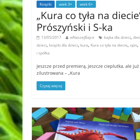
Książki
wiek 3+
wiek 6+
„Kura co tyła na diec
Prószyński i S-ka
,
13/05/2017
wNaszejBajce
bajka dla dzieci
die
,
,
,
,
,
dzieci
książki dla dzieci
kura
Kura co tyła na diecie
opis
i spółka
Jeszcze przed premierą, jeszcze cieplutka, ale ju
zilustrowana – „Kura
Czytaj więcej