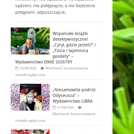
sądzeni; nie potępiajcie, a nie będziecie
potępieni; odpuszczajcie,
Wspaniałe książki
detektywistyczne!
„Cyryl, gdzie jesteś?” i
„Tosia i tajemnica
geodety” –
Wydawnictwo DWIE SIOSTRY
Możliwość komentowania
03/08/2026
została wyłączona
„Niesamowita podróż
Odyseusza” –
Wydawnictwo LIBRA
01/08/2026
Możliwość komentowania
została wyłączona