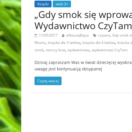
Książki
wiek 3+
„Gdy smok się wprow
Wydawnictwo CzyTa
,
11/05/2017
wNaszejBajce
czytam
Gdy smok s
,
,
,
Moore
książka dla 3 latków
książka dla 4 latków
ksiazka d
,
,
,
smok
starszy brat
wydawnictwo
wydawnictwo CzyTam
Dzisiaj zapraszam Was w świat dziecięcej wyobraź
uwagę jest kontynuacją obsypanej
Czytaj więcej