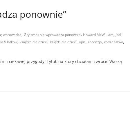
adza ponownie”
m
,
,
,
ię wprowadza
Gry smok się wprowadza ponownie
Howard McWilliam
Jodi
,
,
,
,
,
,
la 5 latków
książka dla dzieci
książki dla dzieci
opis
recenzja
rodzeństwo
ni i ciekawej przygody. Tytuł, na który chciałam zwrócić Waszą