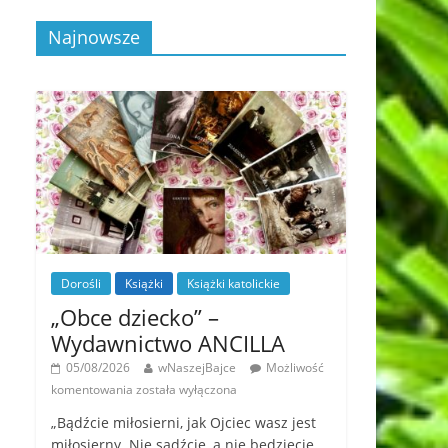
Najnowsze
Dorośli
Książki
Książki katolickie
„Obce dziecko” –
Wydawnictwo ANCILLA
05/08/2026
wNaszejBajce
Możliwość
komentowania
została wyłączona
„Bądźcie miłosierni, jak Ojciec wasz jest
miłosierny. Nie sądźcie, a nie będziecie