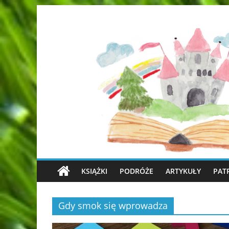
KSIĄŻKI
PODRÓŻE
ARTYKUŁY
PAT
Gdy smok się wprowadza