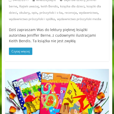
,
,
,
,
berne
Kajtek uważaj
keith Bendis
książka dla dzieci
książki dla
,
,
,
,
,
,
dzieci
okulary
opis
prószyński i s-ka
recenzja
wydawnictwo
,
wydawnictwo prószyński i spółka
wydawnictwo prószyński media
Dziś zapraszam Was do lektury pięknej książki
autorstwa Jeniffer Berne, z cudownymi ilustracjami
Keith Bendis. Ta książka nie jest zwykłą
Czytaj więcej