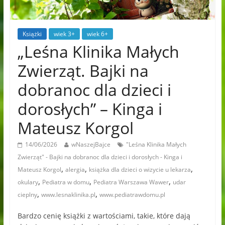
Książki
wiek 3+
wiek 6+
„Leśna Klinika Małych
Zwierząt. Bajki na
dobranoc dla dzieci i
dorosłych” – Kinga i
Mateusz Korgol
14/06/2026
wNaszejBajce
"Leśna Klinika Małych
Zwierząt" - Bajki na dobranoc dla dzieci i dorosłych - Kinga i
,
,
,
Mateusz Korgol
alergia
książka dla dzieci o wizycie u lekarza
,
,
,
okulary
Pediatra w domu
Pediatra Warszawa Wawer
udar
,
,
cieplny
www.lesnaklinika.pl
www.pediatrawdomu.pl
Bardzo cenię książki z wartościami, takie, które dają