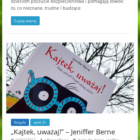
dzieciom poczucie bezpieczeństwa i pomagają oswoić
to, co nieznane, trudne i budzące
Czytaj więcej
Książki
wiek 3+
„Kajtek, uważaj!” – Jeniffer Berne
,
04/02/2017
wNaszejBajce
bajki dla dzieci
jeniffer