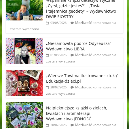
Wspaniałe książki detektywistyczne!
„Cyryl, gdzie jesteś?” i „Tosia
i tajemnica geodety” – Wydawnictwo
DWIE SIOSTRY
Możliwość komentowania
03/08/2026
została wyłączona
„Niesamowita podróż Odyseusza” –
Wydawnictwo LIBRA
Możliwość komentowania
01/08/2026
została wyłączona
„Wiersze Tuwima ilustrowane sztuką”
Edukacja-dzieci.pl
Możliwość komentowania
28/07/2026
została wyłączona
Najpiękniejsze książki o ziołach,
kwiatach i aromaterapii –
Wydawnictwo JEDNOŚĆ
Możliwość komentowania
20/07/2026