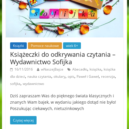
Książki
Pomoce naukowe
wiek 6+
Książeczki do odkrywania czytania –
Wydawnictwo Sofijka
,
,
16/11/2016
wNaszejBajce
Abecadło
książka
książka
,
,
,
,
,
,
dla dzieci
nauka czytania
okulary
opis
Paweł i Gaweł
recenzja
,
sofijka
wydawnictwo
Dziś zapraszam Was do pięknego świata klasycznych i
znanych Wam bajek, w wydaniu jakiego dotąd nie było!
Poszukując ciekawych, nietuzinkowych
Czytaj więcej