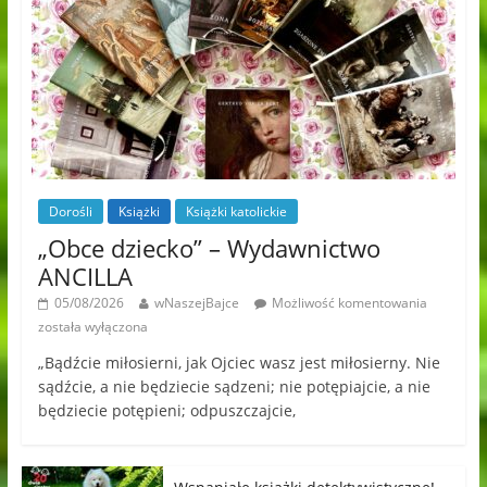
Dorośli
Książki
Książki katolickie
„Obce dziecko” – Wydawnictwo
ANCILLA
05/08/2026
wNaszejBajce
Możliwość komentowania
została wyłączona
„Bądźcie miłosierni, jak Ojciec wasz jest miłosierny. Nie
sądźcie, a nie będziecie sądzeni; nie potępiajcie, a nie
będziecie potępieni; odpuszczajcie,