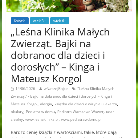
Książki
wiek 3+
wiek 6+
„Leśna Klinika Małych
Zwierząt. Bajki na
dobranoc dla dzieci i
dorosłych” – Kinga i
Mateusz Korgol
14/06/2026
wNaszejBajce
"Leśna Klinika Małych
Zwierząt" - Bajki na dobranoc dla dzieci i dorosłych - Kinga i
,
,
,
Mateusz Korgol
alergia
książka dla dzieci o wizycie u lekarza
,
,
,
okulary
Pediatra w domu
Pediatra Warszawa Wawer
udar
,
,
cieplny
www.lesnaklinika.pl
www.pediatrawdomu.pl
Bardzo cenię książki z wartościami, takie, które dają