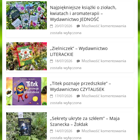
Najpiękniejsze książki o ziołach,
kwiatach i aromaterapii –
Wydawnictwo JEDNOŚĆ
Możliwość komentowania
20/07/2026
została wyłączona
„Zielniczek” – Wydawnictwo
LITERACKIE
Możliwość komentowania
18/07/2026
została wyłączona
„Titek poznaje przedszkole” –
Wydawnictwo CZYTALISEK
Możliwość komentowania
17/07/2026
została wyłączona
„Sekrety ukryte za szkłem” – Maja
Szanecka – Żołdak
Możliwość komentowania
14/07/2026
została wyłączona