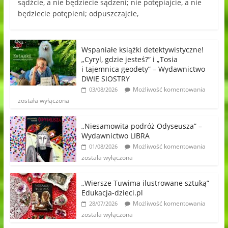
sądźcie, a nie będziecie sądzeni; nie potępiajcie, a nie
będziecie potępieni; odpuszczajcie,
Wspaniałe książki detektywistyczne!
„Cyryl, gdzie jesteś?” i „Tosia
i tajemnica geodety” – Wydawnictwo
DWIE SIOSTRY
Możliwość komentowania
03/08/2026
została wyłączona
„Niesamowita podróż Odyseusza” –
Wydawnictwo LIBRA
Możliwość komentowania
01/08/2026
została wyłączona
„Wiersze Tuwima ilustrowane sztuką”
Edukacja-dzieci.pl
Możliwość komentowania
28/07/2026
została wyłączona