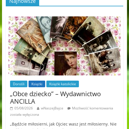
Najnowsze
Dorośli
Książki
Książki katolickie
„Obce dziecko” – Wydawnictwo
ANCILLA
05/08/2026
wNaszejBajce
Możliwość komentowania
została wyłączona
„Bądźcie miłosierni, jak Ojciec wasz jest miłosierny. Nie