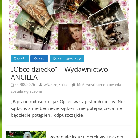
Dorośli
Książki
Książki katolickie
„Obce dziecko” – Wydawnictwo
ANCILLA
05/08/2026
wNaszejBajce
Możliwość komentowania
została wyłączona
„Bądźcie miłosierni, jak Ojciec wasz jest miłosierny. Nie
sądźcie, a nie będziecie sądzeni; nie potępiajcie, a nie
będziecie potępieni; odpuszczajcie,
Wspaniałe książki detektywistyczne!