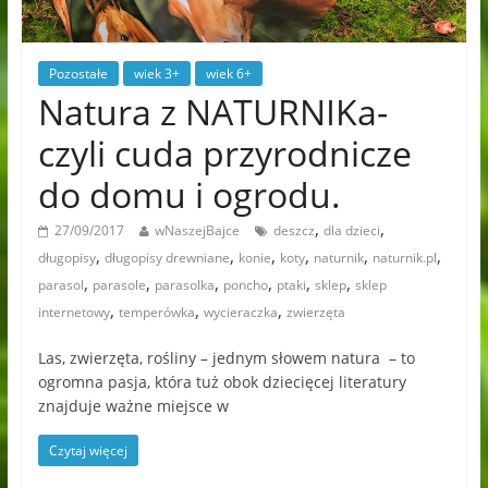
Pozostałe
wiek 3+
wiek 6+
Natura z NATURNIKa-
czyli cuda przyrodnicze
do domu i ogrodu.
,
,
27/09/2017
wNaszejBajce
deszcz
dla dzieci
,
,
,
,
,
,
długopisy
długopisy drewniane
konie
koty
naturnik
naturnik.pl
,
,
,
,
,
,
parasol
parasole
parasolka
poncho
ptaki
sklep
sklep
,
,
,
internetowy
temperówka
wycieraczka
zwierzęta
Las, zwierzęta, rośliny – jednym słowem natura – to
ogromna pasja, która tuż obok dziecięcej literatury
znajduje ważne miejsce w
Czytaj więcej