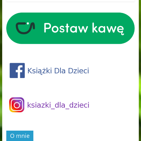
O mnie