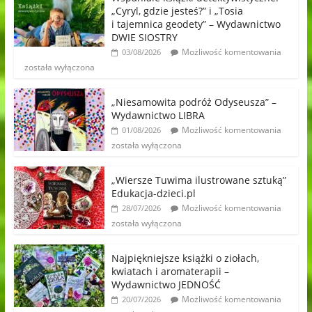
„Cyryl, gdzie jesteś?” i „Tosia
i tajemnica geodety” – Wydawnictwo
DWIE SIOSTRY
Możliwość komentowania
03/08/2026
została wyłączona
„Niesamowita podróż Odyseusza” –
Wydawnictwo LIBRA
Możliwość komentowania
01/08/2026
została wyłączona
„Wiersze Tuwima ilustrowane sztuką”
Edukacja-dzieci.pl
Możliwość komentowania
28/07/2026
została wyłączona
Najpiękniejsze książki o ziołach,
kwiatach i aromaterapii –
Wydawnictwo JEDNOŚĆ
Możliwość komentowania
20/07/2026