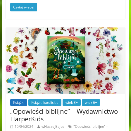
Czytaj więcej
Książki
Książki katolickie
wiek 3+
wiek 6+
„Opowieści biblijne” – Wydawnictwo
HarperKids
15/04/2024
wNaszejBajce
"Opowieści biblijne" -