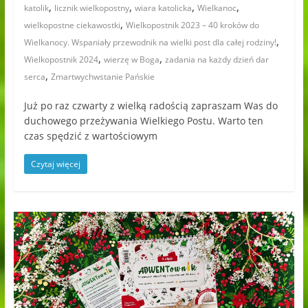
,
,
,
,
katolik
licznik wielkopostny
wiara katolicka
Wielkanoc
,
wielkopostne ciekawostki
Wielkopostnik 2023 – 40 kroków do
,
Wielkanocy. Wspaniały przewodnik na wielki post dla całej rodziny!
,
,
Wielkopostnik 2024
wierzę w Boga
zadania na każdy dzień dar
,
serca
Zmartwychwstanie Pańskie
Już po raz czwarty z wielką radością zapraszam Was do
duchowego przeżywania Wielkiego Postu. Warto ten
czas spędzić z wartościowym
Czytaj więcej