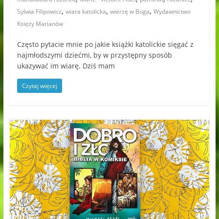
,
,
,
Sylwia Filipowicz
wiara katolicka
wierzę w Boga
Wydawnictwo
Księży Marianów
Często pytacie mnie po jakie książki katolickie sięgać z
najmłodszymi dziećmi, by w przystępny sposób
ukazywać im wiarę. Dziś mam
Czytaj więcej