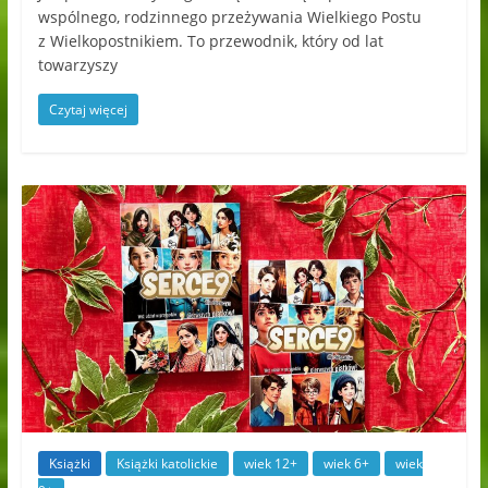
wspólnego, rodzinnego przeżywania Wielkiego Postu
z Wielkopostnikiem. To przewodnik, który od lat
towarzyszy
Czytaj więcej
Książki
Książki katolickie
wiek 12+
wiek 6+
wiek