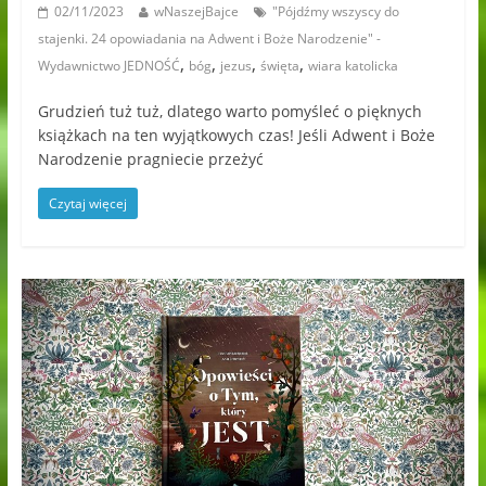
02/11/2023
wNaszejBajce
"Pójdźmy wszyscy do
stajenki. 24 opowiadania na Adwent i Boże Narodzenie" -
,
,
,
,
Wydawnictwo JEDNOŚĆ
bóg
jezus
święta
wiara katolicka
Grudzień tuż tuż, dlatego warto pomyśleć o pięknych
książkach na ten wyjątkowych czas! Jeśli Adwent i Boże
Narodzenie pragniecie przeżyć
Czytaj więcej