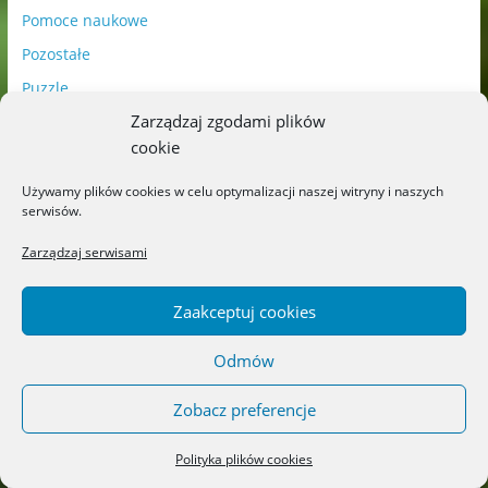
Pomoce naukowe
Pozostałe
Puzzle
Zarządzaj zgodami plików
Uroczystości
cookie
Wg wieku
wiek 0+
Używamy plików cookies w celu optymalizacji naszej witryny i naszych
serwisów.
wiek 12+
wiek 15+
Zarządzaj serwisami
wiek 3+
Zaakceptuj cookies
wiek 6+
wiek 9+
Odmów
Zobacz preferencje
Najnowsze
Polityka plików cookies