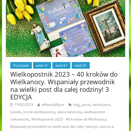
Pozostałe
wiek 3+
wiek 6+
wiek 9+
Wielkopostnik 2023 – 40 kroków do
Wielkanocy. Wspaniały przewodnik
na wielki post dla całej rodziny! 3
EDYCJA
,
,
,
15/02/2023
wNaszejBajce
bóg
jezus
katolicyzm
,
,
,
katolik
licznik wielkopostny
wiara katolicka
wielkopostne
,
ciekawostki
Wielkopostnik 2023 - 40 kroków do Wielkanocy.
,
Wspaniały przewodnik na wielki post dla całej rodziny!
wierzę w