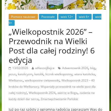
Pomoce naukowe
Pozostałe
wiek 12+
wiek 6+
wiek
9+
„Wielkopostnik 2026” –
Przewodnik na Wielki
Post dla całej rodziny! 6
edycja
,
,
13/02/2026
wNaszejBajce
Adwentownik 2026
bóg
,
,
,
,
,
jezus
katolicyzm
katolik
licznik wielkopostny
wiara katolicka
,
,
Wielkanoc
wielkopostne ciekawostki
Wielkopostnik 2023 – 40
kroków do Wielkanocy. Wspaniały przewodnik na wielki post dla
,
,
,
całej rodziny!
Wielkopostnik 2024
wierzę w Boga
zadania na
,
każdy dzień dar serca
Zmartwychwstanie Pańskie
Już po raz szósty z ogromną radością zapraszam Was do