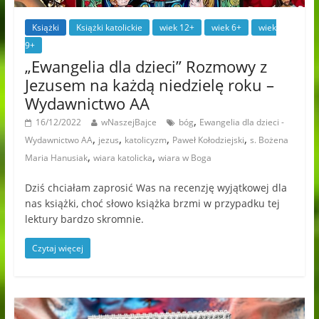
Książki
Książki katolickie
wiek 12+
wiek 6+
wiek
9+
„Ewangelia dla dzieci” Rozmowy z
Jezusem na każdą niedzielę roku –
Wydawnictwo AA
,
16/12/2022
wNaszejBajce
bóg
Ewangelia dla dzieci -
,
,
,
,
Wydawnictwo AA
jezus
katolicyzm
Paweł Kołodziejski
s. Bożena
,
,
Maria Hanusiak
wiara katolicka
wiara w Boga
Dziś chciałam zaprosić Was na recenzję wyjątkowej dla
nas książki, choć słowo książka brzmi w przypadku tej
lektury bardzo skromnie.
Czytaj więcej