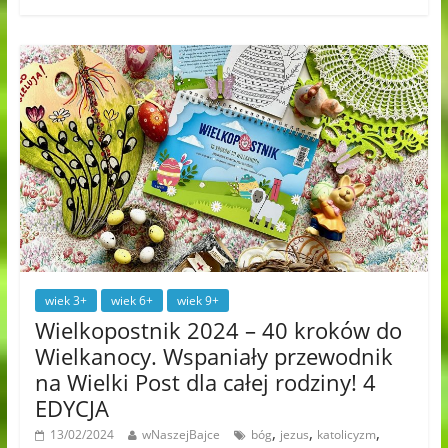
wiek 3+
wiek 6+
wiek 9+
Wielkopostnik 2024 – 40 kroków do
Wielkanocy. Wspaniały przewodnik
na Wielki Post dla całej rodziny! 4
EDYCJA
,
,
,
13/02/2024
wNaszejBajce
bóg
jezus
katolicyzm