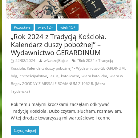
Pozostałe
wiek 12+
wiek 15+
„Rok 2024 z Tradycją Kościoła.
Kalendarz duszy pobożnej” –
Wydawnictwo GERARDINUM
22/02/2024
wNaszejBajce
"Rok 2024 z Tradycją
,
Kościoła. Kalendarz duszy pobożnej" - Wydawnictwo GERARDINUM
,
,
,
,
,
bóg
chrześcijaństwo
jezus
katolicyzm
wiara katolicka
wiara w
,
Boga
ZGODNY Z MISSALE ROMANUM Z 1962 R. (Msza
Trydencka)
Rok temu małymi kroczkami zaczęłam odkrywać
Tradycję Kościoła. Dużo czytam, słucham, rozmawiam.
W tej drodze towarzyszą mi wartościowe i cenne
Czytaj więcej