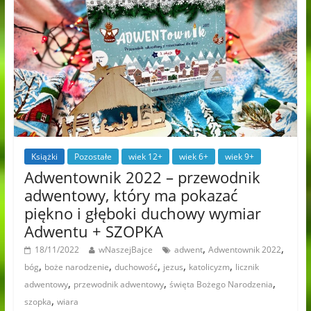
Książki
Pozostałe
wiek 12+
wiek 6+
wiek 9+
Adwentownik 2022 – przewodnik
adwentowy, który ma pokazać
piękno i głęboki duchowy wymiar
Adwentu + SZOPKA
,
,
18/11/2022
wNaszejBajce
adwent
Adwentownik 2022
,
,
,
,
,
bóg
boże narodzenie
duchowość
jezus
katolicyzm
licznik
,
,
,
adwentowy
przewodnik adwentowy
święta Bożego Narodzenia
,
szopka
wiara