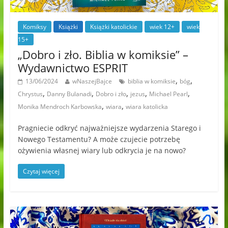
Komiksy
Książki
Książki katolickie
wiek 12+
wiek
15+
„Dobro i zło. Biblia w komiksie” –
Wydawnictwo ESPRIT
,
,
13/06/2024
wNaszejBajce
biblia w komiksie
bóg
,
,
,
,
,
Chrystus
Danny Bulanadi
Dobro i zło
jezus
Michael Pearl
,
,
Monika Mendroch Karbowska
wiara
wiara katolicka
Pragniecie odkryć najważniejsze wydarzenia Starego i
Nowego Testamentu? A może czujecie potrzebę
ożywienia własnej wiary lub odkrycia je na nowo?
Czytaj więcej