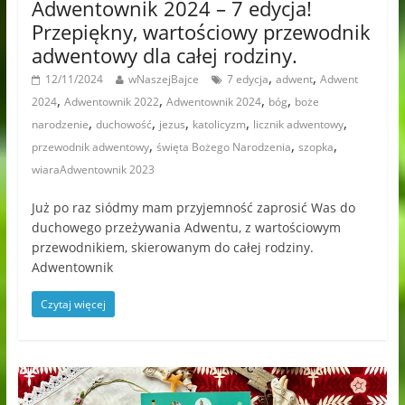
Adwentownik 2024 – 7 edycja!
Przepiękny, wartościowy przewodnik
adwentowy dla całej rodziny.
,
,
12/11/2024
wNaszejBajce
7 edycja
adwent
Adwent
,
,
,
,
2024
Adwentownik 2022
Adwentownik 2024
bóg
boże
,
,
,
,
,
narodzenie
duchowość
jezus
katolicyzm
licznik adwentowy
,
,
,
przewodnik adwentowy
święta Bożego Narodzenia
szopka
wiaraAdwentownik 2023
Już po raz siódmy mam przyjemność zaprosić Was do
duchowego przeżywania Adwentu, z wartościowym
przewodnikiem, skierowanym do całej rodziny.
Adwentownik
Czytaj więcej