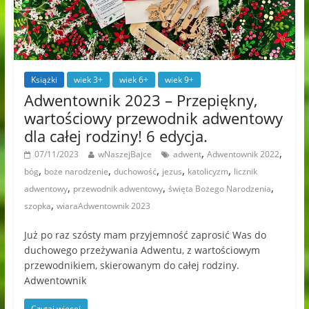
Książki
wiek 3+
wiek 6+
wiek 9+
Adwentownik 2023 – Przepiękny,
wartościowy przewodnik adwentowy
dla całej rodziny! 6 edycja.
,
,
07/11/2023
wNaszejBajce
adwent
Adwentownik 2022
,
,
,
,
,
bóg
boże narodzenie
duchowość
jezus
katolicyzm
licznik
,
,
,
adwentowy
przewodnik adwentowy
święta Bożego Narodzenia
,
szopka
wiaraAdwentownik 2023
Już po raz szósty mam przyjemność zaprosić Was do
duchowego przeżywania Adwentu, z wartościowym
przewodnikiem, skierowanym do całej rodziny.
Adwentownik
Czytaj więcej