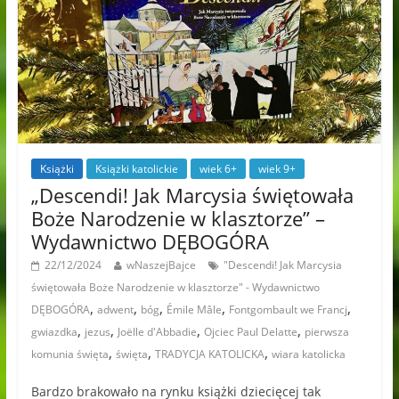
Książki
Książki katolickie
wiek 6+
wiek 9+
„Descendi! Jak Marcysia świętowała
Boże Narodzenie w klasztorze” –
Wydawnictwo DĘBOGÓRA
22/12/2024
wNaszejBajce
"Descendi! Jak Marcysia
świętowała Boże Narodzenie w klasztorze" - Wydawnictwo
,
,
,
,
,
DĘBOGÓRA
adwent
bóg
Émile Mâle
Fontgombault we Francj
,
,
,
,
gwiazdka
jezus
Joëlle d'Abbadie
Ojciec Paul Delatte
pierwsza
,
,
,
komunia święta
święta
TRADYCJA KATOLICKA
wiara katolicka
Bardzo brakowało na rynku książki dziecięcej tak