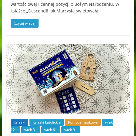
wartościowej i cennej pozycji o Bożym Narodzeniu. W
książce „Descendi! Jak Marcysia świętowała
Czytaj więcej
Książki
Książki katolickie
Pomoce naukowe
wiek
12+
wiek 3+
wiek 6+
wiek 9+