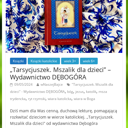
Książki
Książki katolickie
wiek 3+
wiek 6+
„Tarsycjuszek. Mszalik dla dzieci” –
Wydawnictwo DĘBOGÓRA
09/05/2024
wNaszejBajce
"Tarsycjuszek. Mszalik dla
,
,
,
,
dzieci" - Wydawnictwo DĘBOGÓRA
bóg
jezus
katolik
msza
,
,
,
trydencka
ryt rzymski
wiara katolicka
wiara w Boga
Dziś mam dla Was cenną, duchową lekturę, pomagającą
rozkwitać dzieciom w wierze katolickiej. „Tarsycjuszek.
Mszalik dla dzieci” od wydawnictwa Dębogóra