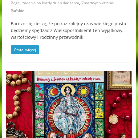
,
,
Boga
zadania na każdy dzień dar serca
Zmartwychwstanie
Pańskie
Bardzo się cieszę, że po raz kolejny czas wielkiego postu
będziemy spędzać z Wielkopostnikiem! Ten wyjątkowy,
wartościowy i rodzinny przewodnik
Czytaj więcej