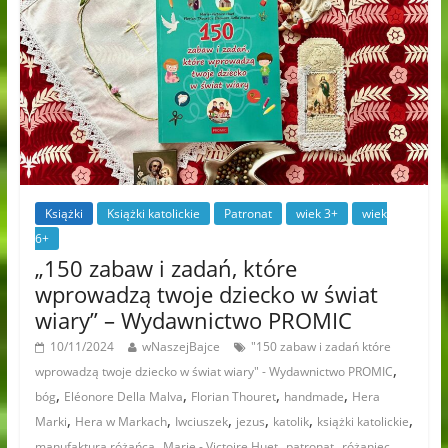
Książki
Książki katolickie
Patronat
wiek 3+
wiek
6+
„150 zabaw i zadań, które
wprowadzą twoje dziecko w świat
wiary” – Wydawnictwo PROMIC
10/11/2024
wNaszejBajce
"150 zabaw i zadań które
,
wprowadzą twoje dziecko w świat wiary" - Wydawnictwo PROMIC
,
,
,
,
bóg
Eléonore Della Malva
Florian Thouret
handmade
Hera
,
,
,
,
,
,
Marki
Hera w Markach
Iwciuszek
jezus
katolik
książki katolickie
,
,
,
,
manufaktura różańca
Marie - Victoire Huet
patronat
różaniec