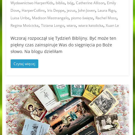
,
,
,
,
Wydawnictwo HarperKids
biblia
bóg
Catherine Allison
Emily
,
,
,
,
,
,
Dove
HarperCollins
Iris Deppe
jezus
John Joven
Laura Rigo
,
,
,
,
Luisa Uribe
Madison Mastrangelo
pismo święte
Rachel Moss
,
,
,
,
Regina Mościcka
Tiziana Longo
wiara
wiara katolicka
Xuan Le
Wczoraj rozpoczął się Tydzień Biblijny. Być może ten
piękny czas zainspiruje Was do sięgnięcia po Boże
słowo. Na blogu dzieliłam
Czytaj więcej