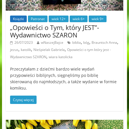
Książki
Patronat
wiek 12+
wiek 6+
wiek 9+
„Opowieści o Tym, który JEST”-
Wydawnictwo SZARON
,
,
,
26/07/2023
wNaszejBajce
biblia
bóg
Brauntsch Anna
,
,
,
jezus
katolik
Nieśpielak Gabriela
Opowieści o tym który jest -
,
Wydawnictwo SZARON
wiara katolicka
Przeczytałam z dziećmi bardzo wiele wydań
przypowieści biblijnych, sięgnęliśmy po biblię
skierowaną do najmłodszych, a także wydanie w formie
komiksu.
Czytaj więcej