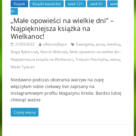
Książki
Książki katolickie
wiek 12+
wiek 6+
wiek
9+
„Małe opowieści na wielkie dni” –
Najpiękniejsza książka na
Wielkanoc!
,
,
,
27/03/2022
wNaszejBajce
Ewangelia
jezus
katolicy
,
,
Kinga Rybarczyk
Marcin Walczak
Małe opowieści na wielkie dni -
,
,
,
Najpiękniejsza książka na Wielkanoc!
Triduum Paschalne
wiara
Wielki Tydzień
Niedawno podczas obierania warzyw na zupę
włączyłam sobie ciekawy live zapisany na
instagramowym profilu Magazynu Kreda. Bardzo lubię
chłonąć ważne
Czytaj więcej