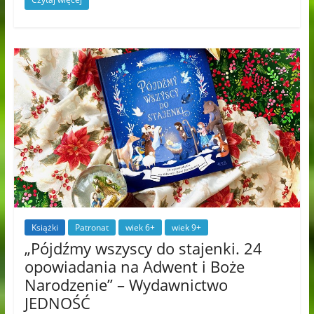
Książki
Patronat
wiek 6+
wiek 9+
„Pójdźmy wszyscy do stajenki. 24
opowiadania na Adwent i Boże
Narodzenie” – Wydawnictwo
JEDNOŚĆ