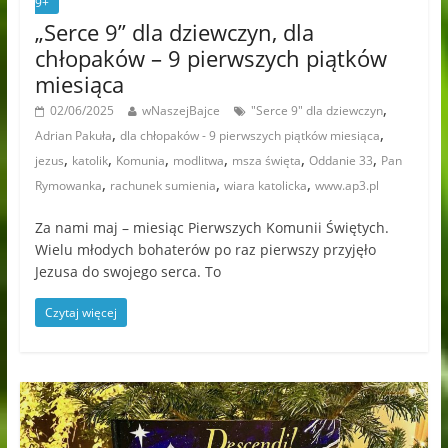
9+
„Serce 9” dla dziewczyn, dla
chłopaków – 9 pierwszych piątków
miesiąca
,
02/06/2025
wNaszejBajce
"Serce 9" dla dziewczyn
,
,
Adrian Pakuła
dla chłopaków - 9 pierwszych piątków miesiąca
,
,
,
,
,
,
jezus
katolik
Komunia
modlitwa
msza święta
Oddanie 33
Pan
,
,
,
Rymowanka
rachunek sumienia
wiara katolicka
www.ap3.pl
Za nami maj – miesiąc Pierwszych Komunii Świętych.
Wielu młodych bohaterów po raz pierwszy przyjęło
Jezusa do swojego serca. To
Czytaj więcej