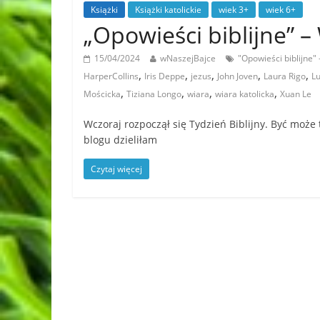
Książki
Książki katolickie
wiek 3+
wiek 6+
„Opowieści biblijne”
15/04/2024
wNaszejBajce
"Opowieści biblijne
,
,
,
,
,
HarperCollins
Iris Deppe
jezus
John Joven
Laura Rigo
Lu
,
,
,
,
Mościcka
Tiziana Longo
wiara
wiara katolicka
Xuan Le
Wczoraj rozpoczął się Tydzień Biblijny. Być może
blogu dzieliłam
Czytaj więcej