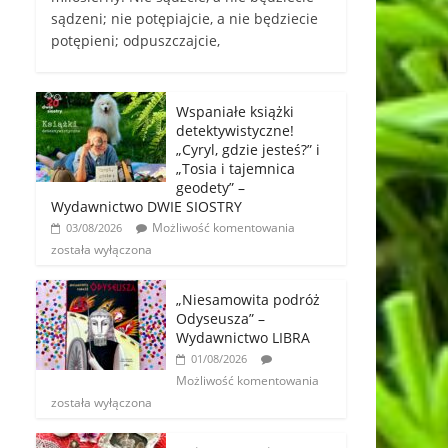
sądzeni; nie potępiajcie, a nie będziecie
potępieni; odpuszczajcie,
Wspaniałe książki
detektywistyczne!
„Cyryl, gdzie jesteś?” i
„Tosia i tajemnica
geodety” –
Wydawnictwo DWIE SIOSTRY
Możliwość komentowania
03/08/2026
została wyłączona
„Niesamowita podróż
Odyseusza” –
Wydawnictwo LIBRA
01/08/2026
Możliwość komentowania
została wyłączona