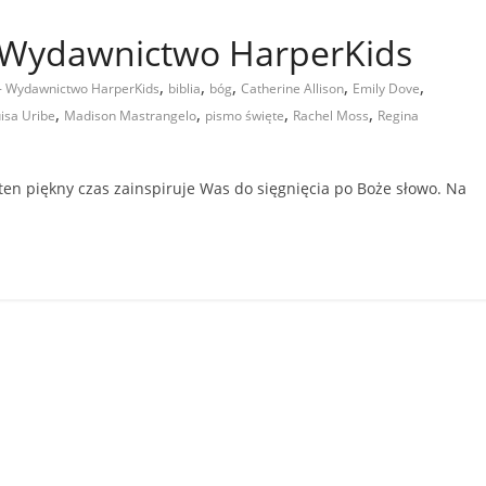
 – Wydawnictwo HarperKids
,
,
,
,
,
" - Wydawnictwo HarperKids
biblia
bóg
Catherine Allison
Emily Dove
,
,
,
,
isa Uribe
Madison Mastrangelo
pismo święte
Rachel Moss
Regina
 ten piękny czas zainspiruje Was do sięgnięcia po Boże słowo. Na