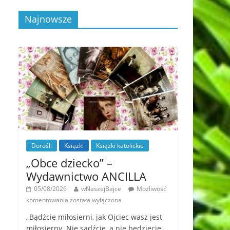
Najnowsze
Dorośli
Książki
Książki katolickie
„Obce dziecko” –
Wydawnictwo ANCILLA
05/08/2026
wNaszejBajce
Możliwość
komentowania
została wyłączona
„Bądźcie miłosierni, jak Ojciec wasz jest
miłosierny. Nie sądźcie, a nie będziecie