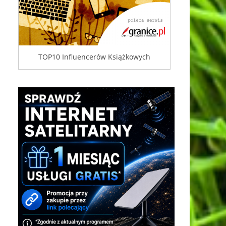
TOP10 Influencerów Książkowych