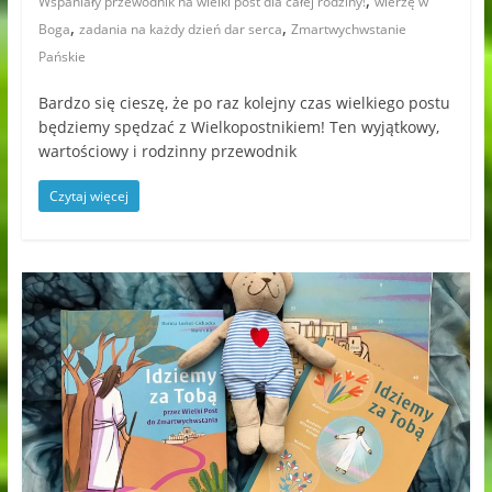
,
Wspaniały przewodnik na wielki post dla całej rodziny!
wierzę w
,
,
Boga
zadania na każdy dzień dar serca
Zmartwychwstanie
Pańskie
Bardzo się cieszę, że po raz kolejny czas wielkiego postu
będziemy spędzać z Wielkopostnikiem! Ten wyjątkowy,
wartościowy i rodzinny przewodnik
Czytaj więcej