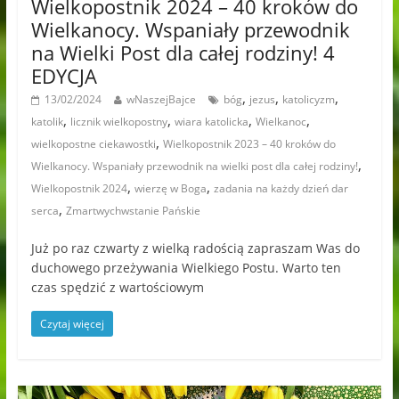
Wielkopostnik 2024 – 40 kroków do
Wielkanocy. Wspaniały przewodnik
na Wielki Post dla całej rodziny! 4
EDYCJA
,
,
,
13/02/2024
wNaszejBajce
bóg
jezus
katolicyzm
,
,
,
,
katolik
licznik wielkopostny
wiara katolicka
Wielkanoc
,
wielkopostne ciekawostki
Wielkopostnik 2023 – 40 kroków do
,
Wielkanocy. Wspaniały przewodnik na wielki post dla całej rodziny!
,
,
Wielkopostnik 2024
wierzę w Boga
zadania na każdy dzień dar
,
serca
Zmartwychwstanie Pańskie
Już po raz czwarty z wielką radością zapraszam Was do
duchowego przeżywania Wielkiego Postu. Warto ten
czas spędzić z wartościowym
Czytaj więcej