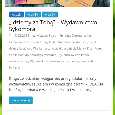
Książki
wiek 3+
wiek 6+
„Idziemy za Tobą” – Wydawnictwo
Sykomora
,
16/02/2018
wNaszejBajce
bóg
Dorota łoskot -
,
,
,
Cichocka
Idziemy za Tobą
Jezus Zmartwychwstał
książka dla
,
,
,
,
dzieci
książka o Wielkanocy
książki dla dzieci
Marek Kita
Przez
,
,
,
Wielki Post do Zmartwychwstania
Sykomora
Wielkanoc
,
,
wydawnictwo
Wydawnictwo Sykomora
Zmartwychwstanie
Pańskie
Długo zwiedzałam księgarnie, przeglądałam strony
wydawnictw, szukałam i w końcu znalazłam! – IDEALNĄ
książkę o tematyce Wielkiego Postu i Wielkanocy
Czytaj więcej