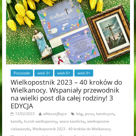
Pozostałe
wiek 3+
wiek 6+
wiek 9+
Wielkopostnik 2023 – 40 kroków do
Wielkanocy. Wspaniały przewodnik
na wielki post dla całej rodziny! 3
EDYCJA
,
,
,
15/02/2023
wNaszejBajce
bóg
jezus
katolicyzm
,
,
,
katolik
licznik wielkopostny
wiara katolicka
wielkopostne
,
ciekawostki
Wielkopostnik 2023 - 40 kroków do Wielkanocy.