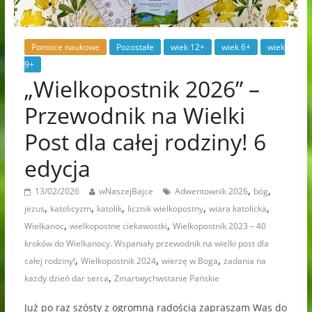
Pomoce naukowe
Pozostałe
wiek 12+
wiek 6+
wiek
9+
„Wielkopostnik 2026” –
Przewodnik na Wielki
Post dla całej rodziny! 6
edycja
,
,
13/02/2026
wNaszejBajce
Adwentownik 2026
bóg
,
,
,
,
,
jezus
katolicyzm
katolik
licznik wielkopostny
wiara katolicka
,
,
Wielkanoc
wielkopostne ciekawostki
Wielkopostnik 2023 – 40
kroków do Wielkanocy. Wspaniały przewodnik na wielki post dla
,
,
,
całej rodziny!
Wielkopostnik 2024
wierzę w Boga
zadania na
,
każdy dzień dar serca
Zmartwychwstanie Pańskie
Już po raz szósty z ogromną radością zapraszam Was do