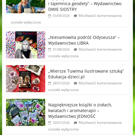
i tajemnica geodety” – Wydawnictwo
DWIE SIOSTRY
Możliwość komentowania
03/08/2026
została wyłączona
„Niesamowita podróż Odyseusza” –
Wydawnictwo LIBRA
Możliwość komentowania
01/08/2026
została wyłączona
„Wiersze Tuwima ilustrowane sztuką”
Edukacja-dzieci.pl
Możliwość komentowania
28/07/2026
została wyłączona
Najpiękniejsze książki o ziołach,
kwiatach i aromaterapii –
Wydawnictwo JEDNOŚĆ
Możliwość komentowania
20/07/2026
została wyłączona