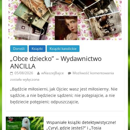
Dorośli
Książki
Książki katolickie
„Obce dziecko” – Wydawnictwo
ANCILLA
05/08/2026
wNaszejBajce
Możliwość komentowania
została wyłączona
„Bądźcie miłosierni, jak Ojciec wasz jest miłosierny. Nie
sądźcie, a nie będziecie sądzeni; nie potępiajcie, a nie
będziecie potępieni; odpuszczajcie,
Wspaniałe książki detektywistyczne!
„Cyryl, gdzie jesteś?” i „Tosia