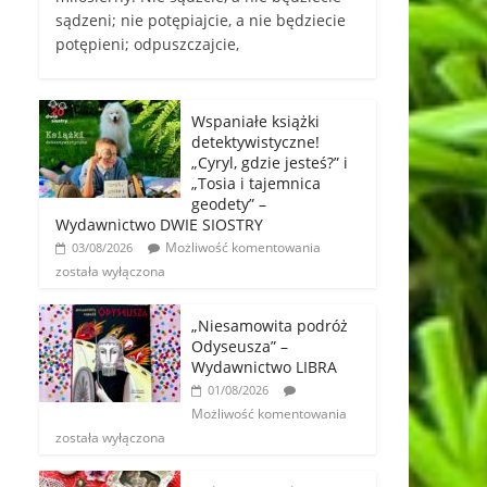
sądzeni; nie potępiajcie, a nie będziecie
potępieni; odpuszczajcie,
Wspaniałe książki
detektywistyczne!
„Cyryl, gdzie jesteś?” i
„Tosia i tajemnica
geodety” –
Wydawnictwo DWIE SIOSTRY
Możliwość komentowania
03/08/2026
została wyłączona
„Niesamowita podróż
Odyseusza” –
Wydawnictwo LIBRA
01/08/2026
Możliwość komentowania
została wyłączona