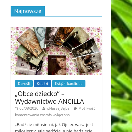
Najnowsze
Dorośli
Książki
Książki katolickie
„Obce dziecko” –
Wydawnictwo ANCILLA
05/08/2026
wNaszejBajce
Możliwość
komentowania
została wyłączona
„Bądźcie miłosierni, jak Ojciec wasz jest
miłosierny. Nie sądźcie, a nie będziecie