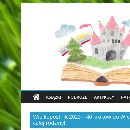
KSIĄŻKI
PODRÓŻE
ARTYKUŁY
PAT
Wielkopostnik 2023 – 40 kroków do Wie
całej rodziny!