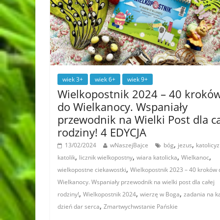
wiek 3+
wiek 6+
wiek 9+
Wielkopostnik 2024 – 40 krokó
do Wielkanocy. Wspaniały
przewodnik na Wielki Post dla ca
rodziny! 4 EDYCJA
,
,
13/02/2024
wNaszejBajce
bóg
jezus
katolicy
,
,
,
,
katolik
licznik wielkopostny
wiara katolicka
Wielkanoc
,
wielkopostne ciekawostki
Wielkopostnik 2023 – 40 kroków 
Wielkanocy. Wspaniały przewodnik na wielki post dla całej
,
,
,
rodziny!
Wielkopostnik 2024
wierzę w Boga
zadania na k
,
dzień dar serca
Zmartwychwstanie Pańskie