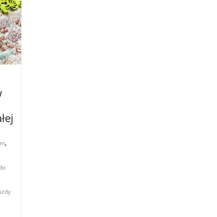
w
łej
,
zm
do
ażdy