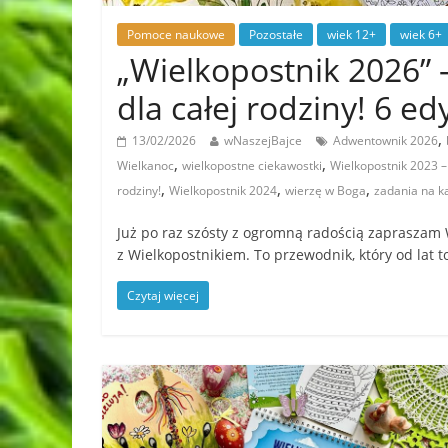
Pomoce naukowe
Pozostałe
wiek 12+
wiek 6+
„Wielkopostnik 2026” 
dla całej rodziny! 6 ed
,
13/02/2026
wNaszejBajce
Adwentownik 2026
,
,
Wielkanoc
wielkopostne ciekawostki
Wielkopostnik 2023 –
,
,
,
rodziny!
Wielkopostnik 2024
wierzę w Boga
zadania na k
Już po raz szósty z ogromną radością zapraszam
z Wielkopostnikiem. To przewodnik, który od lat 
Czytaj więcej