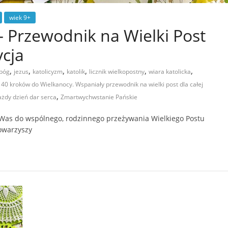
wiek 9+
– Przewodnik na Wielki Post
ycja
,
,
,
,
,
,
bóg
jezus
katolicyzm
katolik
licznik wielkopostny
wiara katolicka
 40 kroków do Wielkanocy. Wspaniały przewodnik na wielki post dla całej
,
ażdy dzień dar serca
Zmartwychwstanie Pańskie
 Was do wspólnego, rodzinnego przeżywania Wielkiego Postu
towarzyszy