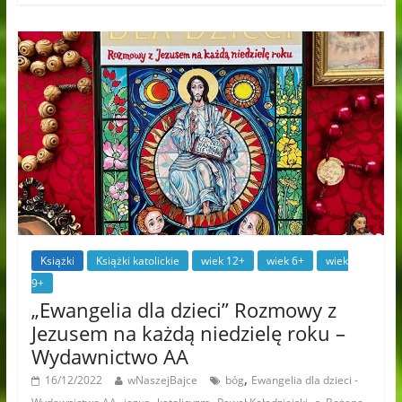
Książki
Książki katolickie
wiek 12+
wiek 6+
wiek
9+
„Ewangelia dla dzieci” Rozmowy z
Jezusem na każdą niedzielę roku –
Wydawnictwo AA
,
16/12/2022
wNaszejBajce
bóg
Ewangelia dla dzieci -
,
,
,
,