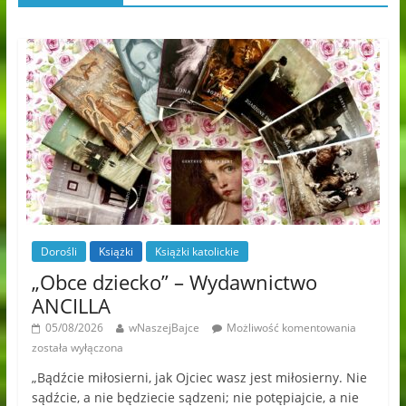
Dorośli
Książki
Książki katolickie
„Obce dziecko” – Wydawnictwo
ANCILLA
05/08/2026
wNaszejBajce
Możliwość komentowania
została wyłączona
„Bądźcie miłosierni, jak Ojciec wasz jest miłosierny. Nie
sądźcie, a nie będziecie sądzeni; nie potępiajcie, a nie