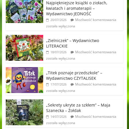
Najpiękniejsze książki o ziołach,
kwiatach i aromaterapii –
Wydawnictwo JEDNOŚĆ
Możliwość komentowania
20/07/2026
została wyłączona
„Zielniczek” – Wydawnictwo
LITERACKIE
Możliwość komentowania
18/07/2026
została wyłączona
„Titek poznaje przedszkole” –
Wydawnictwo CZYTALISEK
Możliwość komentowania
17/07/2026
została wyłączona
„Sekrety ukryte za szkłem” – Maja
Szanecka – Żołdak
Możliwość komentowania
14/07/2026
została wyłączona