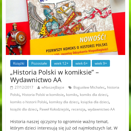
Książki
Pozostałe
wiek 12+
wiek 6+
wiek 9+
„Historia Polski w komiksie” –
Wydawnictwo AA
,
27/12/2017
wNaszejBajce
Bogusław Michalec
historia
,
,
,
,
Polski
Historia Polski w komiksie
komiks
komiks dla dzieci
,
,
,
komiks o historii Polski
komiksy dla dzieci
książka dla dzieci
,
,
,
książki dla dzieci
Paweł Kołodziejski
recenzja
wydawnictwo AA
Historia naszej ojczyzny to ogromnie ważny temat,
którym dzieci interesują się już od najmłodszych lat. W