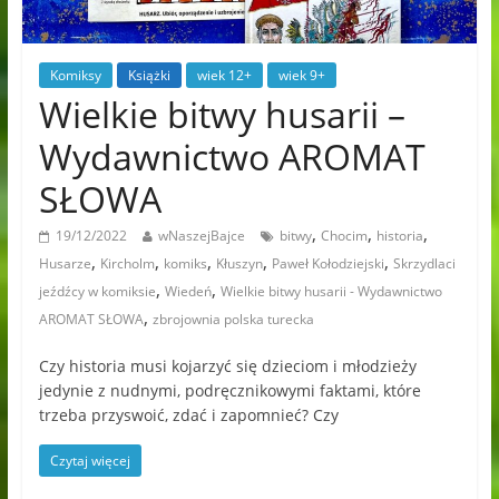
Komiksy
Książki
wiek 12+
wiek 9+
Wielkie bitwy husarii –
Wydawnictwo AROMAT
SŁOWA
,
,
,
19/12/2022
wNaszejBajce
bitwy
Chocim
historia
,
,
,
,
,
Husarze
Kircholm
komiks
Kłuszyn
Paweł Kołodziejski
Skrzydlaci
,
,
jeźdźcy w komiksie
Wiedeń
Wielkie bitwy husarii - Wydawnictwo
,
AROMAT SŁOWA
zbrojownia polska turecka
Czy historia musi kojarzyć się dzieciom i młodzieży
jedynie z nudnymi, podręcznikowymi faktami, które
trzeba przyswoić, zdać i zapomnieć? Czy
Czytaj więcej