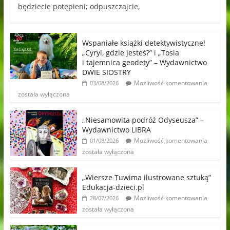
będziecie potępieni; odpuszczajcie,
Wspaniałe książki detektywistyczne!
„Cyryl, gdzie jesteś?” i „Tosia
i tajemnica geodety” – Wydawnictwo
DWIE SIOSTRY
Możliwość komentowania
03/08/2026
została wyłączona
„Niesamowita podróż Odyseusza” –
Wydawnictwo LIBRA
Możliwość komentowania
01/08/2026
została wyłączona
„Wiersze Tuwima ilustrowane sztuką”
Edukacja-dzieci.pl
Możliwość komentowania
28/07/2026
została wyłączona