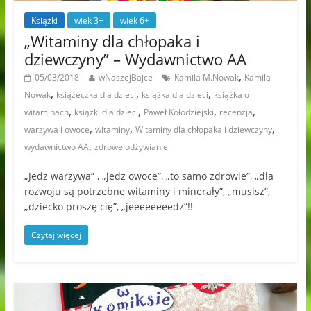
Książki
wiek 3+
wiek 6+
„Witaminy dla chłopaka i
dziewczyny” – Wydawnictwo AA
,
05/03/2018
wNaszejBajce
Kamila M.Nowak
Kamila
,
,
,
Nowak
książeczka dla dzieci
książka dla dzieci
książka o
,
,
,
,
witaminach
książki dla dzieci
Paweł Kołodziejski
recenzja
,
,
,
warzywa i owoce
witaminy
Witaminy dla chłopaka i dziewczyny
,
wydawnictwo AA
zdrowe odżywianie
„Jedz warzywa” , „jedz owoce”, „to samo zdrowie”, „dla
rozwoju są potrzebne witaminy i minerały”, „musisz”,
„dziecko proszę cię”, „jeeeeeeeedz”!!
Czytaj więcej