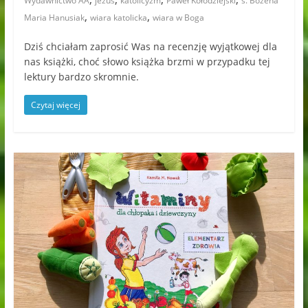
Wydawnictwo AA
jezus
katolicyzm
Paweł Kołodziejski
s. Bożena
,
,
Maria Hanusiak
wiara katolicka
wiara w Boga
Dziś chciałam zaprosić Was na recenzję wyjątkowej dla
nas książki, choć słowo książka brzmi w przypadku tej
lektury bardzo skromnie.
Czytaj więcej