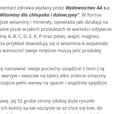
mentarz zdrowia wydany przez
Wydawnictwo AA s.c.
itaminy dla chłopaka i dziewczyny”
. W formie
ze witaminy i minerały, opowiada jaki działają na
ważne pisze w jakich produktach te wartości odżywcze
nę A, B, C, D, E, K, P oraz potas, wapń, magnez,
i na przykład dowiadują się iż witamina A wspaniale
by wzmocnić swoje mięśnie muszą jeść produkty
iłę namawiać swoje pociechy usiądźcie z nimi z tą
ę warzyw i owoców na talerz albo zróbcie smaczny
uszajcie pełni werwy na spacer i wspólnie spędźcie
wę. Jej 52 grube strony zdobią duże rysunki
ch kolory są tak soczyste że aż chce się biec do