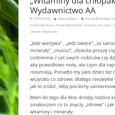
„Witaminy dla chłopak
Wydawnictwo AA
,
05/03/2018
wNaszejBajce
Kamila M.Nowak
Ka
,
,
,
książki dla dzieci
Paweł Kołodziejski
recenzja
warzywa i 
zdrowe odżywianie
„Jedz warzywa” , „jedz owoce”, „to samo
minerały”, „musisz”, „dziecko proszę cię”
codziennie z ust swych rodziców czy 
aby prawidłowo rosły, ale czym dla naj
rozumieją. Ponadto my jako dzieci też 
wszystko co zdrowe, dlatego niezwykle 
jak to zrobić, żeby pociechy zaintereso
Mam do tego dla Was drodzy rodzice k
smakoszom co to znaczy „zdrowe” i ja
witaminy i minerały.