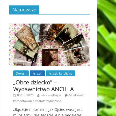
Najnowsze
Dorośli
Książki
Książki katolickie
„Obce dziecko” –
Wydawnictwo ANCILLA
05/08/2026
wNaszejBajce
Możliwość
komentowania
została wyłączona
„Bądźcie miłosierni, jak Ojciec wasz jest
miłosierny. Nie sądźcie, a nie będziecie