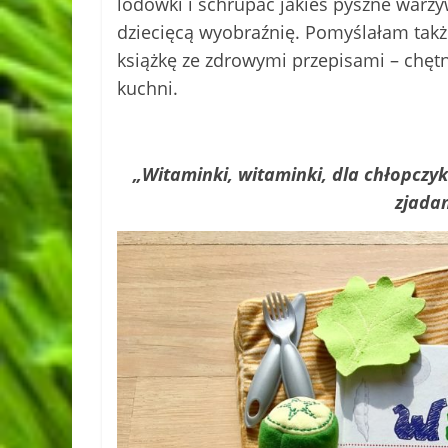
lodówki i schrupać jakieś pyszne warzy
dziecięcą wyobraźnię. Pomyślałam takż
książkę ze zdrowymi przepisami – chętn
kuchni.
„Witaminki, witaminki, dla chłopczy
zjadam