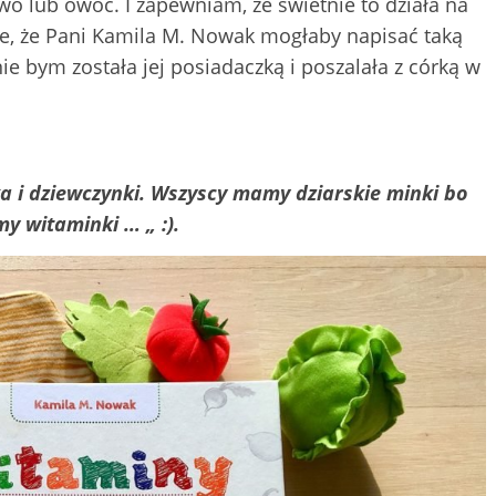
wo lub owoc. I zapewniam, że świetnie to działa na
e, że Pani Kamila M. Nowak mogłaby napisać taką
ie bym została jej posiadaczką i poszalała z córką w
ka i dziewczynki. Wszyscy mamy dziarskie minki bo
y witaminki … „ :).