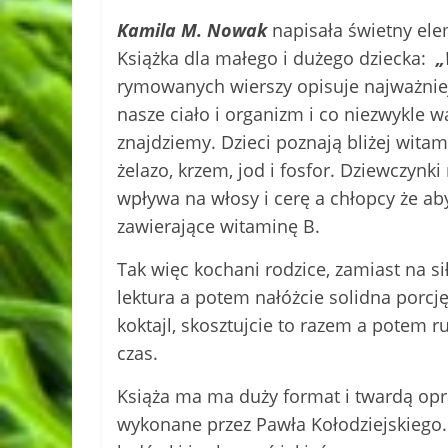
Kamila M. Nowak
napisała świetny ele
Książka dla małego i dużego dziecka:
„W
rymowanych wierszy opisuje najważniejs
nasze ciało i organizm i co niezwykle 
znajdziemy. Dzieci poznają bliżej witami
żelazo, krzem, jod i fosfor. Dziewczynk
wpływa na włosy i cerę a chłopcy że a
zawierające witaminę B.
Tak więc kochani rodzice, zamiast na s
lektura a potem nałóżcie solidna porcj
koktajl, skosztujcie to razem a potem r
czas.
Książa ma ma duży format i twardą opra
wykonane przez Pawła Kołodziejskiego. I