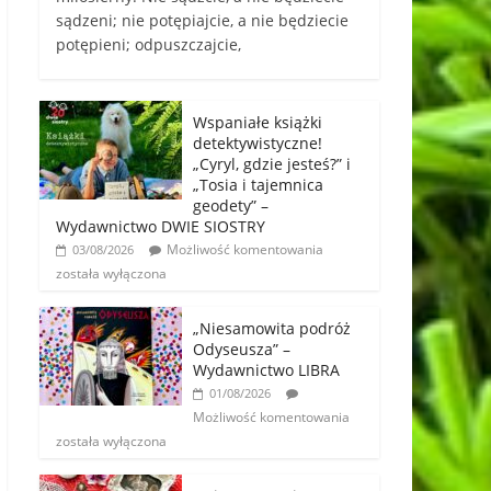
sądzeni; nie potępiajcie, a nie będziecie
potępieni; odpuszczajcie,
Wspaniałe książki
detektywistyczne!
„Cyryl, gdzie jesteś?” i
„Tosia i tajemnica
geodety” –
Wydawnictwo DWIE SIOSTRY
Możliwość komentowania
03/08/2026
została wyłączona
„Niesamowita podróż
Odyseusza” –
Wydawnictwo LIBRA
01/08/2026
Możliwość komentowania
została wyłączona