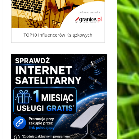
TOP10 Influencerów Książkowych