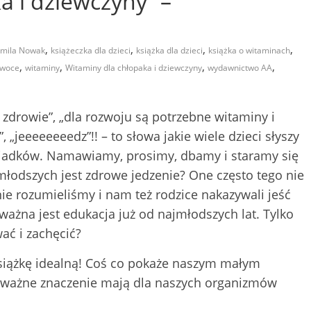
a i dziewczyny” –
,
,
,
,
mila Nowak
książeczka dla dzieci
książka dla dzieci
książka o witaminach
,
,
,
,
owoce
witaminy
Witaminy dla chłopaka i dziewczyny
wydawnictwo AA
 zdrowie”, „dla rozwoju są potrzebne witaminy i
, „jeeeeeeeedz”!! – to słowa jakie wiele dzieci słyszy
dziadków. Namawiamy, prosimy, dbamy i staramy się
młodszych jest zdrowe jedzenie? One często tego nie
nie rozumieliśmy i nam też rodzice nakazywali jeść
ważna jest edukacja już od najmłodszych lat. Tylko
wać i zachęcić?
siążkę idealną! Coś co pokaże naszym małym
k ważne znaczenie mają dla naszych organizmów