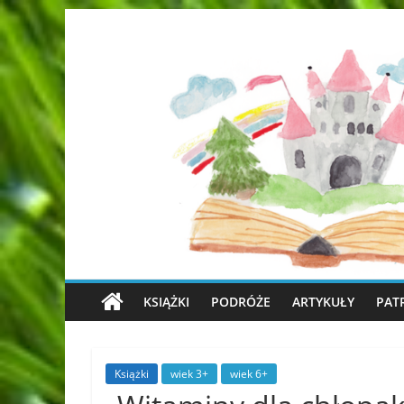
KSIĄŻKI
PODRÓŻE
ARTYKUŁY
PAT
Książki
wiek 3+
wiek 6+