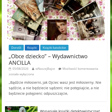
Dorośli
Książki
Książki katolickie
„Obce dziecko” – Wydawnictwo
ANCILLA
05/08/2026
wNaszejBajce
Możliwość komentowania
została wyłączona
„Bądźcie miłosierni, jak Ojciec wasz jest miłosierny. Nie
sądźcie, a nie będziecie sądzeni; nie potępiajcie, a nie
będziecie potępieni; odpuszczajcie,
Wspaniałe książki detektywistyczne!