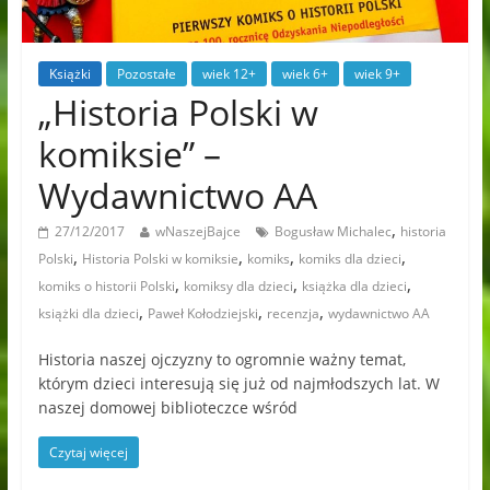
Książki
Pozostałe
wiek 12+
wiek 6+
wiek 9+
„Historia Polski w
komiksie” –
Wydawnictwo AA
,
27/12/2017
wNaszejBajce
Bogusław Michalec
historia
,
,
,
,
Polski
Historia Polski w komiksie
komiks
komiks dla dzieci
,
,
,
komiks o historii Polski
komiksy dla dzieci
książka dla dzieci
,
,
,
książki dla dzieci
Paweł Kołodziejski
recenzja
wydawnictwo AA
Historia naszej ojczyzny to ogromnie ważny temat,
którym dzieci interesują się już od najmłodszych lat. W
naszej domowej biblioteczce wśród
Czytaj więcej