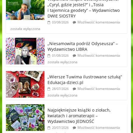
„Cyryl, gdzie jesteś?” i „Tosia
i tajemnica geodety” – Wydawnictwo
DWIE SIOSTRY
Możliwość komentowania
03/08/2026
została wyłączona
„Niesamowita podróż Odyseusza” –
Wydawnictwo LIBRA
Możliwość komentowania
01/08/2026
została wyłączona
„Wiersze Tuwima ilustrowane sztuką”
Edukacja-dzieci.pl
Możliwość komentowania
28/07/2026
została wyłączona
Najpiękniejsze książki o ziołach,
kwiatach i aromaterapii –
Wydawnictwo JEDNOŚĆ
Możliwość komentowania
20/07/2026