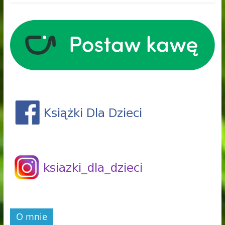
O mnie