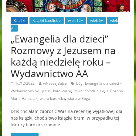
Książki
Książki katolickie
wiek 12+
wiek 6+
wiek
9+
„Ewangelia dla dzieci”
Rozmowy z Jezusem na
każdą niedzielę roku –
Wydawnictwo AA
,
16/12/2022
wNaszejBajce
bóg
Ewangelia dla dzieci -
,
,
,
,
Wydawnictwo AA
jezus
katolicyzm
Paweł Kołodziejski
s. Bożena
,
,
Maria Hanusiak
wiara katolicka
wiara w Boga
Dziś chciałam zaprosić Was na recenzję wyjątkowej dla
nas książki, choć słowo książka brzmi w przypadku tej
lektury bardzo skromnie.