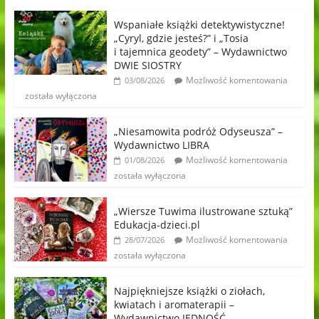
Wspaniałe książki detektywistyczne!
„Cyryl, gdzie jesteś?” i „Tosia
i tajemnica geodety” – Wydawnictwo
DWIE SIOSTRY
Możliwość komentowania
03/08/2026
została wyłączona
„Niesamowita podróż Odyseusza” –
Wydawnictwo LIBRA
Możliwość komentowania
01/08/2026
została wyłączona
„Wiersze Tuwima ilustrowane sztuką”
Edukacja-dzieci.pl
Możliwość komentowania
28/07/2026
została wyłączona
Najpiękniejsze książki o ziołach,
kwiatach i aromaterapii –
Wydawnictwo JEDNOŚĆ