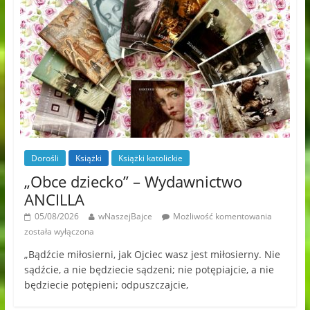
Dorośli
Książki
Książki katolickie
„Obce dziecko” – Wydawnictwo
ANCILLA
05/08/2026
wNaszejBajce
Możliwość komentowania
została wyłączona
„Bądźcie miłosierni, jak Ojciec wasz jest miłosierny. Nie
sądźcie, a nie będziecie sądzeni; nie potępiajcie, a nie
będziecie potępieni; odpuszczajcie,