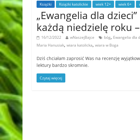
Książki
Książki katolickie
wiek 12+
wiek 6+
„Ewangelia dla dzieci
każdą niedzielę roku
,
16/12/2022
wNaszejBajce
bóg
Ewangelia dla 
,
,
Maria Hanusiak
wiara katolicka
wiara w Boga
Dziś chciałam zaprosić Was na recenzję wyjątkowe
lektury bardzo skromnie.
Czytaj więcej