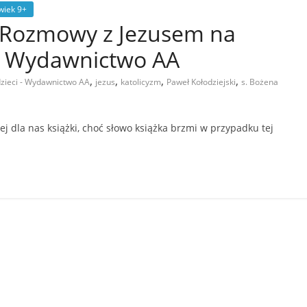
wiek 9+
” Rozmowy z Jezusem na
 – Wydawnictwo AA
,
,
,
,
dzieci - Wydawnictwo AA
jezus
katolicyzm
Paweł Kołodziejski
s. Bożena
j dla nas książki, choć słowo książka brzmi w przypadku tej