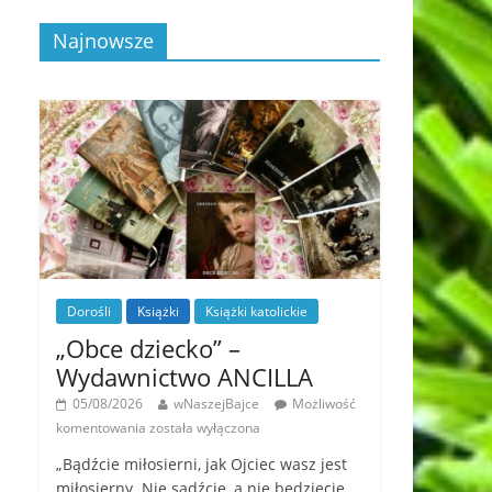
Najnowsze
Dorośli
Książki
Książki katolickie
„Obce dziecko” –
Wydawnictwo ANCILLA
05/08/2026
wNaszejBajce
Możliwość
komentowania
została wyłączona
„Bądźcie miłosierni, jak Ojciec wasz jest
miłosierny. Nie sądźcie, a nie będziecie