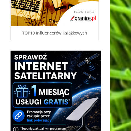
TOP10 Influencerów Książkowych