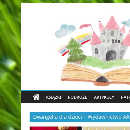
KSIĄŻKI
PODRÓŻE
ARTYKUŁY
PAT
Ewangelia dla dzieci – Wydawnictwo AA