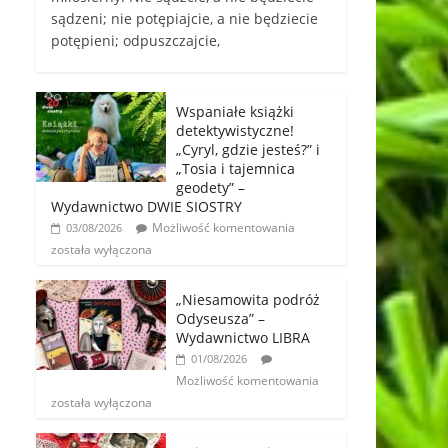
sądzeni; nie potępiajcie, a nie będziecie
potępieni; odpuszczajcie,
Wspaniałe książki
detektywistyczne!
„Cyryl, gdzie jesteś?” i
„Tosia i tajemnica
geodety” –
Wydawnictwo DWIE SIOSTRY
Możliwość komentowania
03/08/2026
została wyłączona
„Niesamowita podróż
Odyseusza” –
Wydawnictwo LIBRA
01/08/2026
Możliwość komentowania
została wyłączona