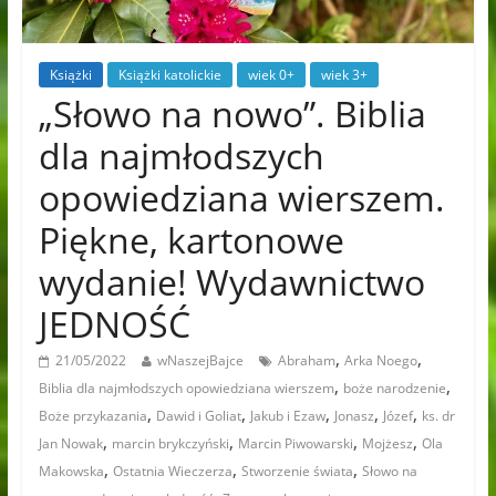
Książki
Książki katolickie
wiek 0+
wiek 3+
„Słowo na nowo”. Biblia
dla najmłodszych
opowiedziana wierszem.
Piękne, kartonowe
wydanie! Wydawnictwo
JEDNOŚĆ
,
,
21/05/2022
wNaszejBajce
Abraham
Arka Noego
,
,
Biblia dla najmłodszych opowiedziana wierszem
boże narodzenie
,
,
,
,
,
Boże przykazania
Dawid i Goliat
Jakub i Ezaw
Jonasz
Józef
ks. dr
,
,
,
,
Jan Nowak
marcin brykczyński
Marcin Piwowarski
Mojżesz
Ola
,
,
,
Makowska
Ostatnia Wieczerza
Stworzenie świata
Słowo na