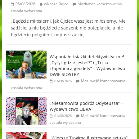
05/08/2026
wNaszejBajce
Możliwość komentowania
została wyłączona
„Bądźcie miłosierni, jak Ojciec wasz jest miłosierny. Nie
sądźcie, a nie będziecie sądzeni; nie potępiajcie, a nie
będziecie potępieni; odpuszczajcie,
Wspaniałe książki detektywistyczne!
„Cyryl, gdzie jesteś?” i „Tosia
i tajemnica geodety” – Wydawnictwo
DWIE SIOSTRY
Możliwość komentowania
03/08/2026
została wyłączona
„Niesamowita podróż Odyseusza” –
Wydawnictwo LIBRA
Możliwość komentowania
01/08/2026
została wyłączona
„Wiersze Tuwima ilustrowane sztuką”