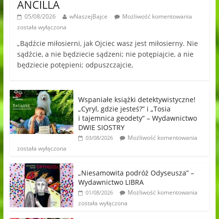
ANCILLA
05/08/2026
wNaszejBajce
Możliwość komentowania
została wyłączona
„Bądźcie miłosierni, jak Ojciec wasz jest miłosierny. Nie
sądźcie, a nie będziecie sądzeni; nie potępiajcie, a nie
będziecie potępieni; odpuszczajcie,
Wspaniałe książki detektywistyczne!
„Cyryl, gdzie jesteś?” i „Tosia
i tajemnica geodety” – Wydawnictwo
DWIE SIOSTRY
Możliwość komentowania
03/08/2026
została wyłączona
„Niesamowita podróż Odyseusza” –
Wydawnictwo LIBRA
Możliwość komentowania
01/08/2026
została wyłączona