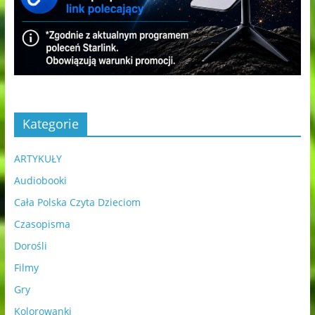
Kategorie
ARTYKUŁY
Audiobooki
Cała Polska Czyta Dzieciom
Czasopisma
Dorośli
Filmy
Gry
Kolorowanki