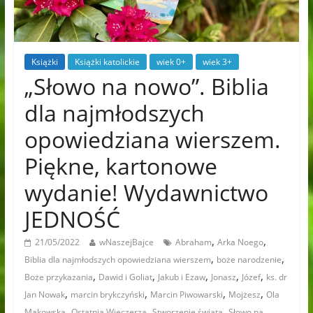
Książki
Książki katolickie
wiek 0+
wiek 3+
„Słowo na nowo”. Biblia
dla najmłodszych
opowiedziana wierszem.
Piękne, kartonowe
wydanie! Wydawnictwo
JEDNOŚĆ
,
,
21/05/2022
wNaszejBajce
Abraham
Arka Noego
,
,
Biblia dla najmłodszych opowiedziana wierszem
boże narodzenie
,
,
,
,
,
Boże przykazania
Dawid i Goliat
Jakub i Ezaw
Jonasz
Józef
ks. dr
,
,
,
,
Jan Nowak
marcin brykczyński
Marcin Piwowarski
Mojżesz
Ola
,
,
,
Makowska
Ostatnia Wieczerza
Stworzenie świata
Słowo na