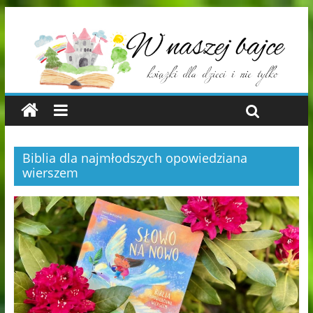
Biblia dla najmłodszych opowiedziana
wierszem