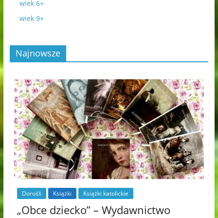
wiek 6+
wiek 9+
Najnowsze
Dorośli
Książki
Książki katolickie
„Obce dziecko” – Wydawnictwo