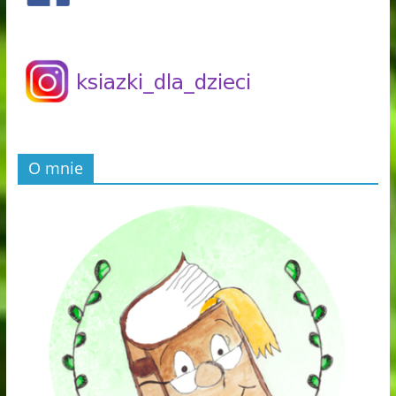
O mnie