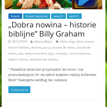
Książki
Książki katolickie
wiek 6+
wiek 9+
„Dobra nowina – historie
biblijne” Billy Graham
,
,
20/12/2016
wNaszejBajce
biblia
bóg
dobra nowina
,
,
,
,
historie bibilijne
dreams
jezus
książka dla dzieci
książki dla
,
,
,
,
,
,
dzieci
noe
nowy testament
opis
recenzja
stary testament
,
święta rodzina
wydawnictwo dreams
” Pozwólcie dzieciom przychodzić do mnie i nie
przeszkadzajcie im: do takich bowiem należy królestwo
Boże” Ewangelia według św. Łukasza
Czytaj więcej