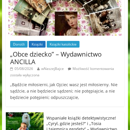
Dorośli
Książki
Książki katolickie
„Obce dziecko” – Wydawnictwo
ANCILLA
05/08/2026
wNaszejBajce
Możliwość komentowania
została wyłączona
„Bądźcie miłosierni, jak Ojciec wasz jest miłosierny. Nie
sądźcie, a nie będziecie sądzeni; nie potępiajcie, a nie
będziecie potępieni; odpuszczajcie,
Wspaniałe książki detektywistyczne!
„Cyryl, gdzie jesteś?” i „Tosia
i tajemnica geodety” – Wydawnictwo