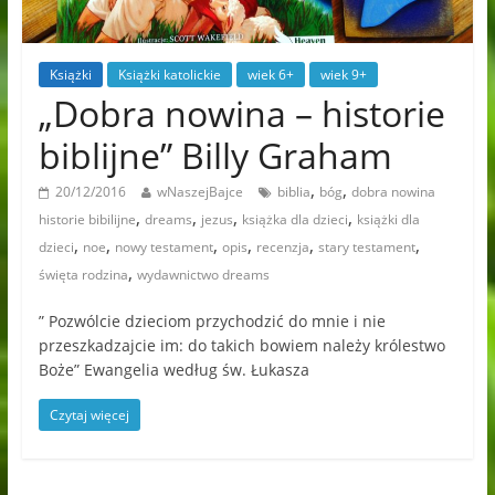
Książki
Książki katolickie
wiek 6+
wiek 9+
„Dobra nowina – historie
biblijne” Billy Graham
,
,
20/12/2016
wNaszejBajce
biblia
bóg
dobra nowina
,
,
,
,
historie bibilijne
dreams
jezus
książka dla dzieci
książki dla
,
,
,
,
,
,
dzieci
noe
nowy testament
opis
recenzja
stary testament
,
święta rodzina
wydawnictwo dreams
” Pozwólcie dzieciom przychodzić do mnie i nie
przeszkadzajcie im: do takich bowiem należy królestwo
Boże” Ewangelia według św. Łukasza
Czytaj więcej