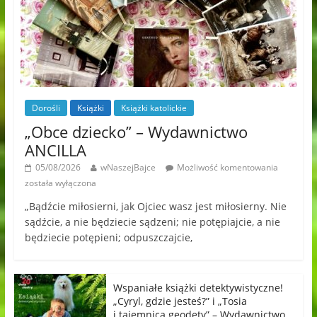
Dorośli
Książki
Książki katolickie
„Obce dziecko” – Wydawnictwo
ANCILLA
05/08/2026
wNaszejBajce
Możliwość komentowania
została wyłączona
„Bądźcie miłosierni, jak Ojciec wasz jest miłosierny. Nie
sądźcie, a nie będziecie sądzeni; nie potępiajcie, a nie
będziecie potępieni; odpuszczajcie,
Wspaniałe książki detektywistyczne!
„Cyryl, gdzie jesteś?” i „Tosia
i tajemnica geodety” – Wydawnictwo