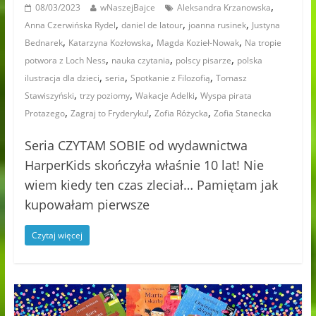
,
08/03/2023
wNaszejBajce
Aleksandra Krzanowska
,
,
,
Anna Czerwińska Rydel
daniel de latour
joanna rusinek
Justyna
,
,
,
Bednarek
Katarzyna Kozłowska
Magda Kozieł-Nowak
Na tropie
,
,
,
potwora z Loch Ness
nauka czytania
polscy pisarze
polska
,
,
,
ilustracja dla dzieci
seria
Spotkanie z Filozofią
Tomasz
,
,
,
Stawiszyński
trzy poziomy
Wakacje Adelki
Wyspa pirata
,
,
,
Protazego
Zagraj to Fryderyku!
Zofia Różycka
Zofia Stanecka
Seria CZYTAM SOBIE od wydawnictwa
HarperKids skończyła właśnie 10 lat! Nie
wiem kiedy ten czas zleciał… Pamiętam jak
kupowałam pierwsze
Czytaj więcej