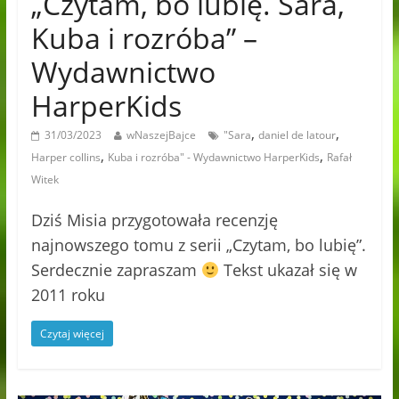
„Czytam, bo lubię. Sara,
Kuba i rozróba” –
Wydawnictwo
HarperKids
,
,
31/03/2023
wNaszejBajce
"Sara
daniel de latour
,
,
Harper collins
Kuba i rozróba" - Wydawnictwo HarperKids
Rafał
Witek
Dziś Misia przygotowała recenzję
najnowszego tomu z serii „Czytam, bo lubię”.
Serdecznie zapraszam
Tekst ukazał się w
2011 roku
Czytaj więcej