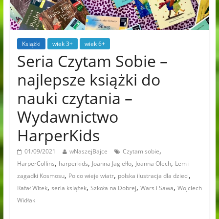
Książki
wiek 3+
wiek 6+
Seria Czytam Sobie –
najlepsze książki do
nauki czytania –
Wydawnictwo
HarperKids
,
01/09/2021
wNaszejBajce
Czytam sobie
,
,
,
,
HarperCollins
harperkids
Joanna Jagiełło
Joanna Olech
Lem i
,
,
,
zagadki Kosmosu
Po co wieje wiatr
polska ilustracja dla dzieci
,
,
,
,
Rafał Witek
seria książek
Szkoła na Dobrej
Wars i Sawa
Wojciech
Widłak