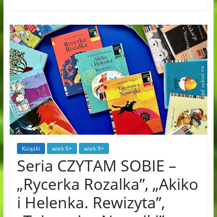
Książki
wiek 6+
wiek 9+
Seria CZYTAM SOBIE –
„Rycerka Rozalka”, „Akiko
i Helenka. Rewizyta”,