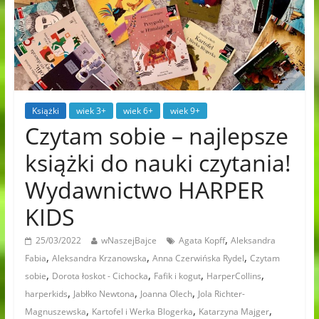
Książki
wiek 3+
wiek 6+
wiek 9+
Czytam sobie – najlepsze
książki do nauki czytania!
Wydawnictwo HARPER
KIDS
,
25/03/2022
wNaszejBajce
Agata Kopff
Aleksandra
,
,
,
Fabia
Aleksandra Krzanowska
Anna Czerwińska Rydel
Czytam
,
,
,
,
sobie
Dorota łoskot - Cichocka
Fafik i kogut
HarperCollins
,
,
,
harperkids
Jabłko Newtona
Joanna Olech
Jola Richter-
,
,
,
Magnuszewska
Kartofel i Werka Blogerka
Katarzyna Majger