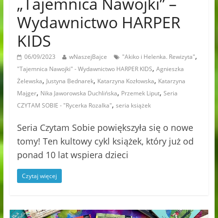
„Tajemnica Nawojki” –
Wydawnictwo HARPER
KIDS
,
06/09/2023
wNaszejBajce
"Akiko i Helenka. Rewizyta"
,
"Tajemnica Nawojki" - Wydawnictwo HARPER KIDS
Agnieszka
,
,
,
Żelewska
Justyna Bednarek
Katarzyna Kozłowska
Katarzyna
,
,
,
Majger
Nika Jaworowska Duchlińska
Przemek Liput
Seria
,
CZYTAM SOBIE - "Rycerka Rozalka"
seria książek
Seria Czytam Sobie powiększyła się o nowe
tomy! Ten kultowy cykl książek, który już od
ponad 10 lat wspiera dzieci
Czytaj więcej