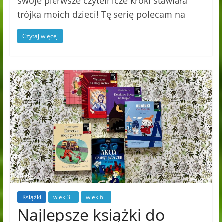
swoje pierwsze czytelnicze kroki stawiała
trójka moich dzieci! Tę serię polecam na
Czytaj więcej
Książki
wiek 3+
wiek 6+
Najlepsze książki do