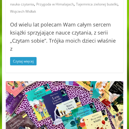
,
,
,
nauka czytania
Przygoda w Himalajach
Tajemnica zielonej butelki
Wojciech Widłak
Od wielu lat polecam Wam całym sercem
książki sprzyjające nauce czytania, z serii
„Czytam sobie”. Trójka moich dzieci właśnie
z
Czytaj więcej