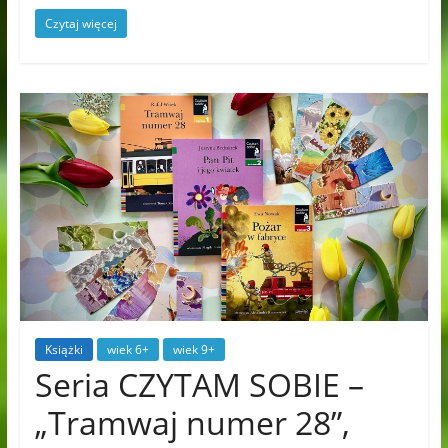
Czytaj więcej
Książki
wiek 6+
wiek 9+
Seria CZYTAM SOBIE –
„Tramwaj numer 28”,