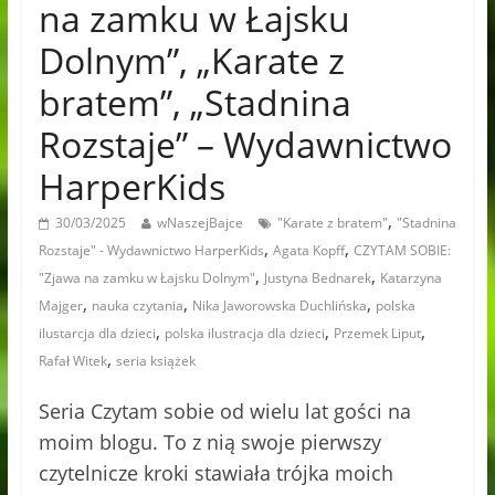
na zamku w Łajsku
Dolnym”, „Karate z
bratem”, „Stadnina
Rozstaje” – Wydawnictwo
HarperKids
,
30/03/2025
wNaszejBajce
"Karate z bratem"
"Stadnina
,
,
Rozstaje" - Wydawnictwo HarperKids
Agata Kopff
CZYTAM SOBIE:
,
,
"Zjawa na zamku w Łajsku Dolnym"
Justyna Bednarek
Katarzyna
,
,
,
Majger
nauka czytania
Nika Jaworowska Duchlińska
polska
,
,
,
ilustarcja dla dzieci
polska ilustracja dla dzieci
Przemek Liput
,
Rafał Witek
seria książek
Seria Czytam sobie od wielu lat gości na
moim blogu. To z nią swoje pierwszy
czytelnicze kroki stawiała trójka moich