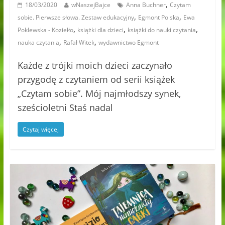
,
18/03/2020
wNaszejBajce
Anna Buchner
Czytam
,
,
sobie. Pierwsze słowa. Zestaw edukacyjny
Egmont Polska
Ewa
,
,
,
Poklewska - Koziełło
książki dla dzieci
książki do nauki czytania
,
,
nauka czytania
Rafał Witek
wydawnictwo Egmont
Każde z trójki moich dzieci zaczynało
przygodę z czytaniem od serii książek
„Czytam sobie”. Mój najmłodszy synek,
sześcioletni Staś nadal
Czytaj więcej