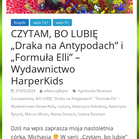
Książki
wiek 12+
wiek 9+
CZYTAM, BO LUBIĘ
„Draka na Antypodach” i
„Formuła Elli” –
Wydawnictwo
HarperKids
27/05/2024
wNaszejBajce
Agnieszka Rautman
,
Szczepańska
BO LUBIĘ "Draka na Antypodach" "Formuła Elli" -
,
,
,
Wydawnictwo HarperKids
czytam
Katarzyna Kołodziej
Katarzyna
,
,
,
Ryrych
Marcin Minor
Marta Gierych
Sabina Bauman
Dziś na wpis zaprasza moja nastoletnia
córka, Michasia
W serii „Czytam, bo lubię”