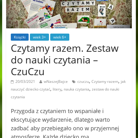
Książki
wiek 3+
wiek 6+
Czytamy razem. Zestaw
do nauki czytania –
CzuCzu
,
,
20/03/2021
wNaszejBajce
czuczu
Czytamy razem
jak
,
,
,
nauczyć dziecko czytać
litery
nauka czytania
zestaw do nauki
czytania
Przygoda z czytaniem to wspaniałe i
ekscytujące wydarzenie, dlatego warto
zadbać aby przebiegało ono w przyjemnej
atmosferze. Każde dziecko ma