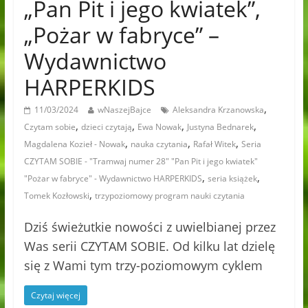
„Pan Pit i jego kwiatek”,
„Pożar w fabryce” –
Wydawnictwo
HARPERKIDS
,
11/03/2024
wNaszejBajce
Aleksandra Krzanowska
,
,
,
,
Czytam sobie
dzieci czytają
Ewa Nowak
Justyna Bednarek
,
,
,
Magdalena Kozieł - Nowak
nauka czytania
Rafał Witek
Seria
CZYTAM SOBIE - "Tramwaj numer 28" "Pan Pit i jego kwiatek"
,
,
"Pożar w fabryce" - Wydawnictwo HARPERKIDS
seria książek
,
Tomek Kozłowski
trzypoziomowy program nauki czytania
Dziś świeżutkie nowości z uwielbianej przez
Was serii CZYTAM SOBIE. Od kilku lat dzielę
się z Wami tym trzy-poziomowym cyklem
Czytaj więcej