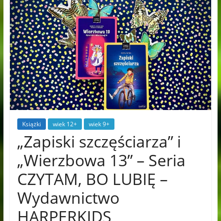
Książki
wiek 12+
wiek 9+
„Zapiski szczęściarza” i
„Wierzbowa 13” – Seria
CZYTAM, BO LUBIĘ –
Wydawnictwo
HARPERKIDS