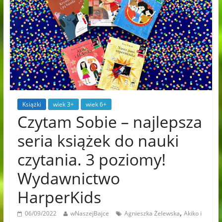
Książki
wiek 3+
wiek 6+
Czytam Sobie – najlepsza
seria książek do nauki
czytania. 3 poziomy!
Wydawnictwo
HarperKids
,
06/09/2022
wNaszejBajce
Agnieszka Żelewska
Akiko i