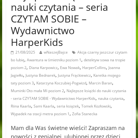
nauki czytania – seria
CZYTAM SOBIE –
Wydawnictwo
HarperKids
21/08/2025
wNaszejBajce
Akcja czarny jaszczur czytam
,
,
bo lubię
Awantura w śmietniku poziom 1
detektyw sowa na tropie
,
,
,
,
poziom 2
Diana Karpowicz
Ewa Nowak
HarperCollins
Joanna
,
,
,
Jagiełło
Justyna Bednarek
Justyna Frąckiewicz
Karetka mojego
,
,
,
taty poziom 3
Katarzyna Koczubiej-Pogwizd
Marcin Baran
,
Muminki Oto mała Mi poziom 2
Najlepsze książki do nauki czytania
,
,
- seria CZYTAM SOBIE - Wydawnictwo HarperKids
nauka czytania
,
,
,
,
Riina Kaarla
Sami Kaarla
seria książek
Tomek Kozłowski
,
Wypadek na stacji metra poziom 1
Zofia Stanecka
Mam dla Was świetne wieści! Zapraszam na
nowości z genialnej, ulubionej przez dzieci