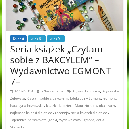
Książki
wiek 6+
wiek 9+
Seria książek „Czytam
sobie z BAKCYLEM” –
Wydawnictwo EGMONT
7+
,
14/09/2018
wNaszejBajce
Agnieszka Surma
Agnieszka
,
,
,
,
Żelewska
Czytam sobie z bakcylem
Edukacyjny Egmont
egmont
,
,
,
Katarzyna Kozłowska
książki dla dzieci
Maurizio kot w okularach
,
,
,
najlepsze książki dla dzieci
recenzja
seria książek dla dzieci
,
,
Tajemnica namokniętej gąbki
wydawnictwo Egmont
Zofia
Stanecka