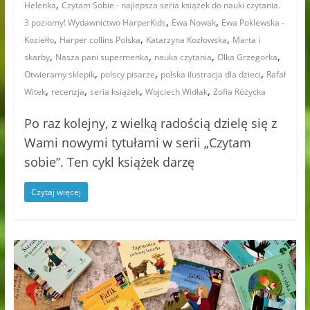
,
Helenka
Czytam Sobie - najlepsza seria książek do nauki czytania.
,
,
3 poziomy! Wydawnictwo HarperKids
Ewa Nowak
Ewa Poklewska -
,
,
,
Koziełło
Harper collins Polska
Katarzyna Kozłowska
Marta i
,
,
,
,
skarby
Nasza pani supermenka
nauka czytania
Olka Grzegorka
,
,
,
Otwieramy sklepik
polscy pisarze
polska ilustracja dla dzieci
Rafał
,
,
,
,
Witek
recenzja
seria książek
Wojciech Widłak
Zofia Różycka
Po raz kolejny, z wielką radością dzielę się z
Wami nowymi tytułami w serii „Czytam
sobie”. Ten cykl książek darzę
Czytaj więcej