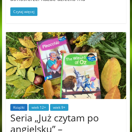
Czytaj więcej
Książki
wiek 12+
wiek 9+
Seria „Już czytam po
angielsku” –