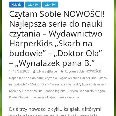
Książki
wiek 6+
wiek 9+
Czytam Sobie NOWOŚCI!
Najlepsza seria do nauki
czytania – Wydawnictwo
HarperKids „Skarb na
budowie” – „Doktor Ola”
– „Wynalazek pana B.”
17/03/2026
wNaszejBajce
Czytam Sobie NOWOŚCI!
Najlepsza seria do nauki czytania - Wydawnictwo HarperKids "Skarb
,
na budowie" - "Doktor Ola" - "Wynalazek pana B."
Ewa Poklewska -
,
,
,
,
Koziełło
Harper collins
Joanna Jagiełło
Justyna Bednarek
Magda
,
,
Kozieł-Nowak
marianna oklejak
nauka czytania
Dziś trzy nowości z cyklu książek, z którymi