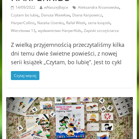
,
14/09/2022
wNaszejBajce
Aleksandra Krzanowska
,
,
,
Czytam bo lubię
Danuta Wawiłow
Diana Karpowiicz
,
,
,
,
HarperCollins
Natalia Usenko
Rafał Witek
seria książek
,
,
Wierzbowa 13
wydawnictwo HarperKids
Zapiski szczęściarza
Z wielką przyjemnością przeczytaliśmy kilka
dni temu dwie świetne powieści, z nowej
serii książek „Czytam, bo lubię”. Jest to cykl
Czytaj więcej