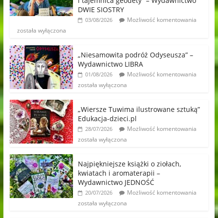
i tajemnica geodety” – Wydawnictwo
DWIE SIOSTRY
Możliwość komentowania
03/08/2026
została wyłączona
„Niesamowita podróż Odyseusza” –
Wydawnictwo LIBRA
Możliwość komentowania
01/08/2026
została wyłączona
„Wiersze Tuwima ilustrowane sztuką”
Edukacja-dzieci.pl
Możliwość komentowania
28/07/2026
została wyłączona
Najpiękniejsze książki o ziołach,
kwiatach i aromaterapii –
Wydawnictwo JEDNOŚĆ
Możliwość komentowania
20/07/2026
została wyłączona