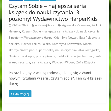
Czytam Sobie – najlepsza seria
książek do nauki czytania. 3
poziomy! Wydawnictwo HarperKids
,
06/09/2022
wNaszejBajce
Agnieszka Żelewska
Akiko i
,
Helenka
Czytam Sobie - najlepsza seria książek do nauki czytania.
,
,
3 poziomy! Wydawnictwo HarperKids
Ewa Nowak
Ewa Poklewska -
,
,
,
Koziełło
Harper collins Polska
Katarzyna Kozłowska
Marta i
,
,
,
,
skarby
Nasza pani supermenka
nauka czytania
Olka Grzegorka
,
,
,
Otwieramy sklepik
polscy pisarze
polska ilustracja dla dzieci
Rafał
,
,
,
,
Witek
recenzja
seria książek
Wojciech Widłak
Zofia Różycka
Po raz kolejny, z wielką radością dzielę się z Wami
nowymi tytułami w serii „Czytam sobie”. Ten cykl książek
darzę
Czytaj więcej