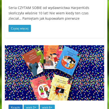
Seria CZYTAM SOBIE od wydawnictwa HarperKids
skończyła właśnie 10 lat! Nie wiem kiedy ten czas
zleciał… Pamiętam jak kupowałam pierwsze
Czytaj więcej
Książki
wiek 3+
wiek 6+