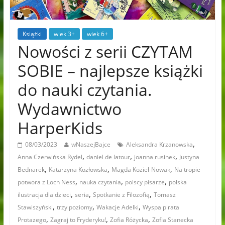
Książki
wiek 3+
wiek 6+
Nowości z serii CZYTAM
SOBIE – najlepsze książki
do nauki czytania.
Wydawnictwo
HarperKids
,
08/03/2023
wNaszejBajce
Aleksandra Krzanowska
,
,
,
Anna Czerwińska Rydel
daniel de latour
joanna rusinek
Justyna
,
,
,
Bednarek
Katarzyna Kozłowska
Magda Kozieł-Nowak
Na tropie
,
,
,
potwora z Loch Ness
nauka czytania
polscy pisarze
polska
,
,
,
ilustracja dla dzieci
seria
Spotkanie z Filozofią
Tomasz
,
,
,
Stawiszyński
trzy poziomy
Wakacje Adelki
Wyspa pirata
,
,
,
Protazego
Zagraj to Fryderyku!
Zofia Różycka
Zofia Stanecka