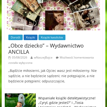
Dorośli
Książki
Książki katolickie
„Obce dziecko” – Wydawnictwo
ANCILLA
05/08/2026
wNaszejBajce
Możliwość komentowania
została wyłączona
„Bądźcie miłosierni, jak Ojciec wasz jest miłosierny. Nie
sądźcie, a nie będziecie sądzeni; nie potępiajcie, a nie
będziecie potępieni; odpuszczajcie,
Wspaniałe książki detektywistyczne!
„Cyryl, gdzie jesteś?” i „Tosia