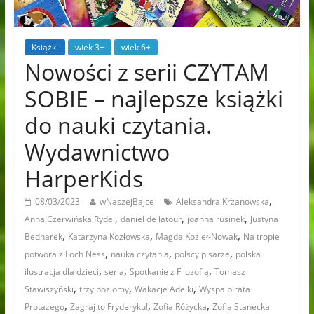
Książki
wiek 3+
wiek 6+
Nowości z serii CZYTAM
SOBIE – najlepsze książki
do nauki czytania.
Wydawnictwo
HarperKids
,
08/03/2023
wNaszejBajce
Aleksandra Krzanowska
,
,
,
Anna Czerwińska Rydel
daniel de latour
joanna rusinek
Justyna
,
,
,
Bednarek
Katarzyna Kozłowska
Magda Kozieł-Nowak
Na tropie
,
,
,
potwora z Loch Ness
nauka czytania
polscy pisarze
polska
,
,
,
ilustracja dla dzieci
seria
Spotkanie z Filozofią
Tomasz
,
,
,
Stawiszyński
trzy poziomy
Wakacje Adelki
Wyspa pirata
,
,
,
Protazego
Zagraj to Fryderyku!
Zofia Różycka
Zofia Stanecka