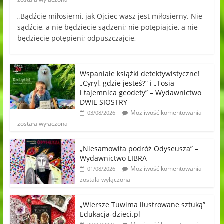
„Bądźcie miłosierni, jak Ojciec wasz jest miłosierny. Nie
sądźcie, a nie będziecie sądzeni; nie potępiajcie, a nie
będziecie potępieni; odpuszczajcie,
Wspaniałe książki detektywistyczne!
„Cyryl, gdzie jesteś?” i „Tosia
i tajemnica geodety” – Wydawnictwo
DWIE SIOSTRY
Możliwość komentowania
03/08/2026
została wyłączona
„Niesamowita podróż Odyseusza” –
Wydawnictwo LIBRA
Możliwość komentowania
01/08/2026
została wyłączona
„Wiersze Tuwima ilustrowane sztuką”
Edukacja-dzieci.pl