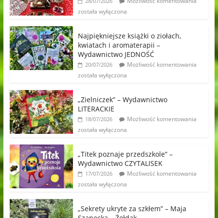
Możliwość komentowania
28/07/2026
została wyłączona
Najpiękniejsze książki o ziołach,
kwiatach i aromaterapii –
Wydawnictwo JEDNOŚĆ
Możliwość komentowania
20/07/2026
została wyłączona
„Zielniczek” – Wydawnictwo
LITERACKIE
Możliwość komentowania
18/07/2026
została wyłączona
„Titek poznaje przedszkole” –
Wydawnictwo CZYTALISEK
Możliwość komentowania
17/07/2026
została wyłączona
„Sekrety ukryte za szkłem” – Maja
Szanecka – Żołdak