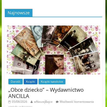
Najnowsze
Dorośli
Książki
Książki katolickie
„Obce dziecko” – Wydawnictwo
ANCILLA
05/08/2026
wNaszejBajce
Możliwość komentowania
została wyłączona