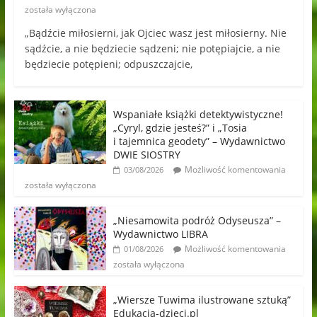
została wyłączona
„Bądźcie miłosierni, jak Ojciec wasz jest miłosierny. Nie
sądźcie, a nie będziecie sądzeni; nie potępiajcie, a nie
będziecie potępieni; odpuszczajcie,
Wspaniałe książki detektywistyczne!
„Cyryl, gdzie jesteś?” i „Tosia
i tajemnica geodety” – Wydawnictwo
DWIE SIOSTRY
Możliwość komentowania
03/08/2026
została wyłączona
„Niesamowita podróż Odyseusza” –
Wydawnictwo LIBRA
Możliwość komentowania
01/08/2026
została wyłączona
„Wiersze Tuwima ilustrowane sztuką”
Edukacja-dzieci.pl