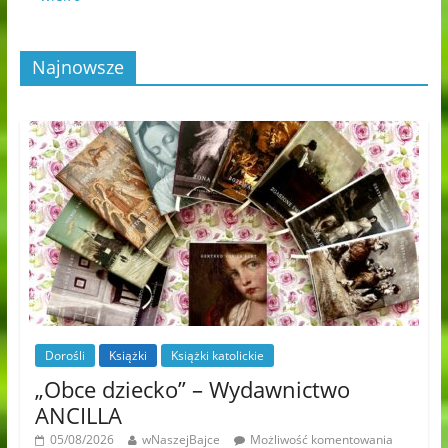
Najnowsze
Dorośli
Książki
Książki katolickie
„Obce dziecko” – Wydawnictwo
ANCILLA
05/08/2026
wNaszejBajce
Możliwość komentowania