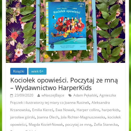
Książki
wiek 6+
Kociołek opowieści. Poczytaj ze mną
– Wydawnictwo HarperKids
,
23/09/2020
wNaszejBajce
Adam Pękalski
Agnieszka
,
Frączek i ilustratorzy tej miary co Joanna Rusinek
Aleksandra
,
,
,
,
,
Krzanowska
Emilia Kiereś
Ewa Nowak
Harper collins
harperkids
,
,
,
jarosław górski
Joanna Olech
Jola Richter-Magnuszewska
kociołek
,
,
,
,
opowieści
Magda Kozieł-Nowak
poczytaj ze mną
Zofia Stanecka