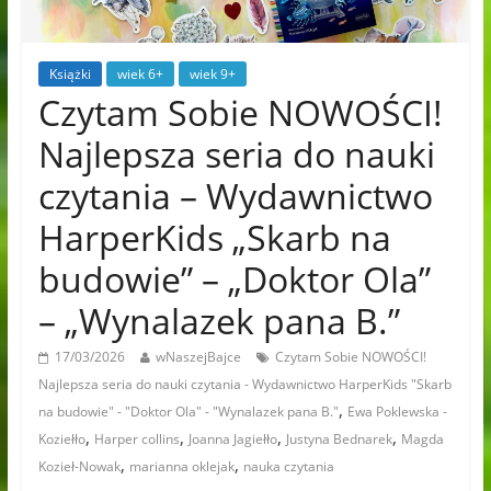
Książki
wiek 6+
wiek 9+
Czytam Sobie NOWOŚCI!
Najlepsza seria do nauki
czytania – Wydawnictwo
HarperKids „Skarb na
budowie” – „Doktor Ola”
– „Wynalazek pana B.”
17/03/2026
wNaszejBajce
Czytam Sobie NOWOŚCI!
Najlepsza seria do nauki czytania - Wydawnictwo HarperKids "Skarb
,
na budowie" - "Doktor Ola" - "Wynalazek pana B."
Ewa Poklewska -
,
,
,
,
Koziełło
Harper collins
Joanna Jagiełło
Justyna Bednarek
Magda
,
,
Kozieł-Nowak
marianna oklejak
nauka czytania