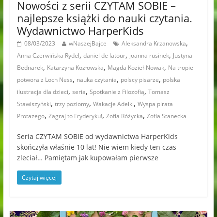
Nowości z serii CZYTAM SOBIE –
najlepsze książki do nauki czytania.
Wydawnictwo HarperKids
,
08/03/2023
wNaszejBajce
Aleksandra Krzanowska
,
,
,
Anna Czerwińska Rydel
daniel de latour
joanna rusinek
Justyna
,
,
,
Bednarek
Katarzyna Kozłowska
Magda Kozieł-Nowak
Na tropie
,
,
,
potwora z Loch Ness
nauka czytania
polscy pisarze
polska
,
,
,
ilustracja dla dzieci
seria
Spotkanie z Filozofią
Tomasz
,
,
,
Stawiszyński
trzy poziomy
Wakacje Adelki
Wyspa pirata
,
,
,
Protazego
Zagraj to Fryderyku!
Zofia Różycka
Zofia Stanecka
Seria CZYTAM SOBIE od wydawnictwa HarperKids
skończyła właśnie 10 lat! Nie wiem kiedy ten czas
zleciał… Pamiętam jak kupowałam pierwsze
Czytaj więcej